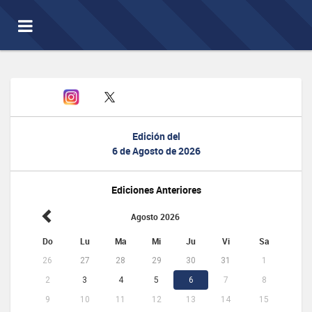
Toggle
navigation
Edición del
6 de Agosto de 2026
Ediciones Anteriores
Agosto 2026
Do
Lu
Ma
Mi
Ju
Vi
Sa
26
27
28
29
30
31
1
2
3
4
5
6
7
8
9
10
11
12
13
14
15