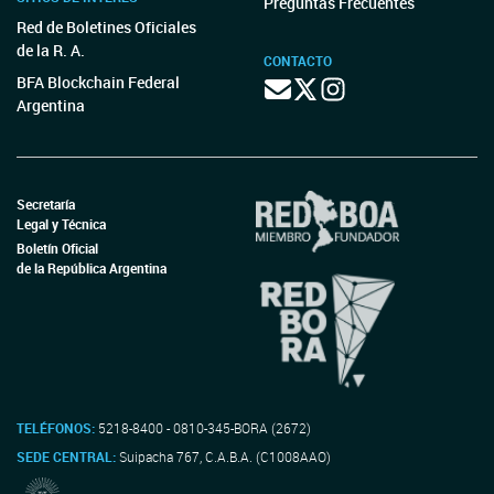
Preguntas Frecuentes
Red de Boletines Oficiales
de la R. A.
CONTACTO
BFA Blockchain Federal
Argentina
Secretaría
Legal y Técnica
Boletín Oficial
de la República Argentina
TELÉFONOS:
5218-8400 - 0810-345-BORA (2672)
SEDE CENTRAL:
Suipacha 767, C.A.B.A. (C1008AAO)