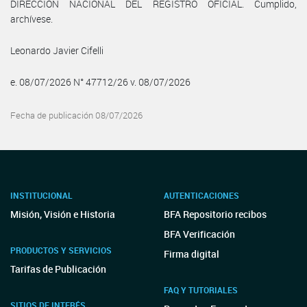
DIRECCIÓN NACIONAL DEL REGISTRO OFICIAL. Cumplido,
archívese.
Leonardo Javier Cifelli
e. 08/07/2026 N° 47712/26 v. 08/07/2026
Fecha de publicación 08/07/2026
INSTITUCIONAL
AUTENTICACIONES
Misión, Visión e Historia
BFA Repositorio recibos
BFA Verificación
PRODUCTOS Y SERVICIOS
Firma digital
Tarifas de Publicación
FAQ Y TUTORIALES
SITIOS DE INTERÉS