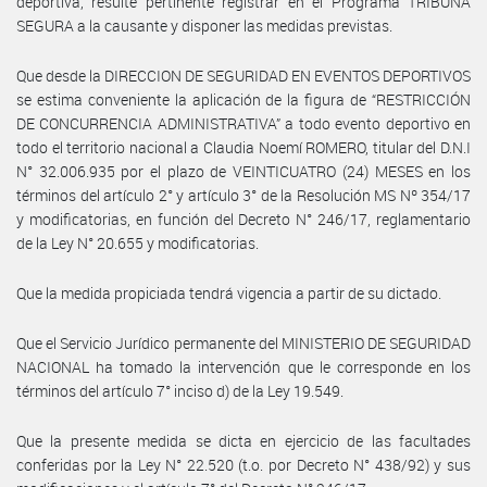
deportiva, resulte pertinente registrar en el Programa TRIBUNA
SEGURA a la causante y disponer las medidas previstas.
Que desde la DIRECCION DE SEGURIDAD EN EVENTOS DEPORTIVOS
se estima conveniente la aplicación de la figura de “RESTRICCIÓN
DE CONCURRENCIA ADMINISTRATIVA” a todo evento deportivo en
todo el territorio nacional a Claudia Noemí ROMERO, titular del D.N.I
N° 32.006.935 por el plazo de VEINTICUATRO (24) MESES en los
términos del artículo 2° y artículo 3° de la Resolución MS Nº 354/17
y modificatorias, en función del Decreto N° 246/17, reglamentario
de la Ley N° 20.655 y modificatorias.
Que la medida propiciada tendrá vigencia a partir de su dictado.
Que el Servicio Jurídico permanente del MINISTERIO DE SEGURIDAD
NACIONAL ha tomado la intervención que le corresponde en los
términos del artículo 7° inciso d) de la Ley 19.549.
Que la presente medida se dicta en ejercicio de las facultades
conferidas por la Ley N° 22.520 (t.o. por Decreto N° 438/92) y sus