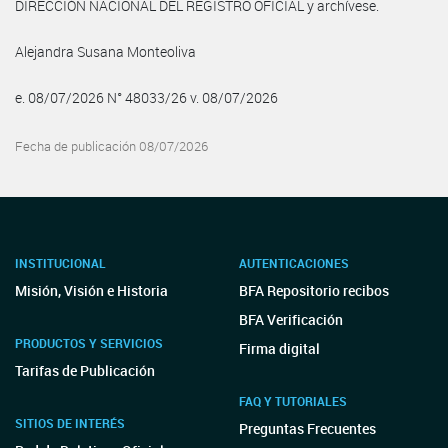
DIRECCIÓN NACIONAL DEL REGISTRO OFICIAL y archívese.
Alejandra Susana Monteoliva
e. 08/07/2026 N° 48033/26 v. 08/07/2026
Fecha de publicación 08/07/2026
INSTITUCIONAL
AUTENTICACIONES
Misión, Visión e Historia
BFA Repositorio recibos
BFA Verificación
PRODUCTOS Y SERVICIOS
Firma digital
Tarifas de Publicación
FAQ Y TUTORIALES
SITIOS DE INTERÉS
Preguntas Frecuentes