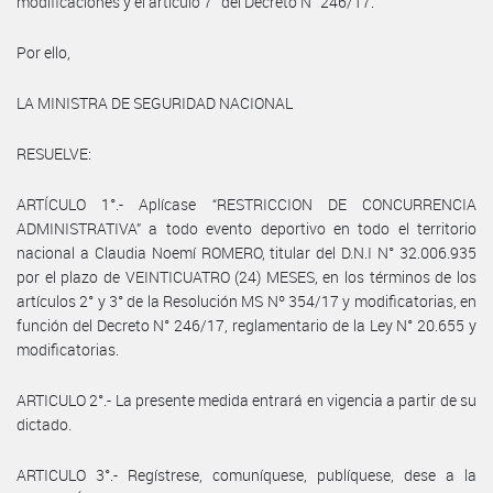
modificaciones y el artículo 7° del Decreto N° 246/17.
Por ello,
LA MINISTRA DE SEGURIDAD NACIONAL
RESUELVE:
ARTÍCULO 1°.- Aplícase “RESTRICCION DE CONCURRENCIA
ADMINISTRATIVA” a todo evento deportivo en todo el territorio
nacional a Claudia Noemí ROMERO, titular del D.N.I N° 32.006.935
por el plazo de VEINTICUATRO (24) MESES, en los términos de los
artículos 2° y 3° de la Resolución MS Nº 354/17 y modificatorias, en
función del Decreto N° 246/17, reglamentario de la Ley N° 20.655 y
modificatorias.
ARTICULO 2°.- La presente medida entrará en vigencia a partir de su
dictado.
ARTICULO 3°.- Regístrese, comuníquese, publíquese, dese a la