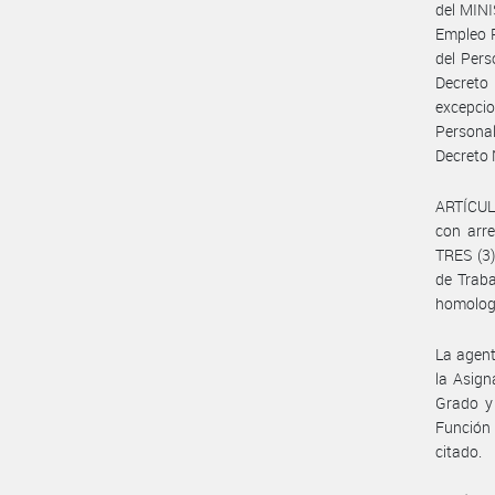
del MINI
Empleo P
del Per
Decreto
excepcio
Persona
Decreto 
ARTÍCULO
con arre
TRES (3)
de Trab
homologa
La agent
la Asign
Grado y 
Función 
citado.