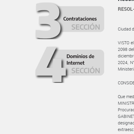
RESOL
Ciudad 
VISTO e
2098 del
diciembr
2024, N°
Minister
CONSID
Que medi
MINISTR
Procura
GABINET
design
extraesc