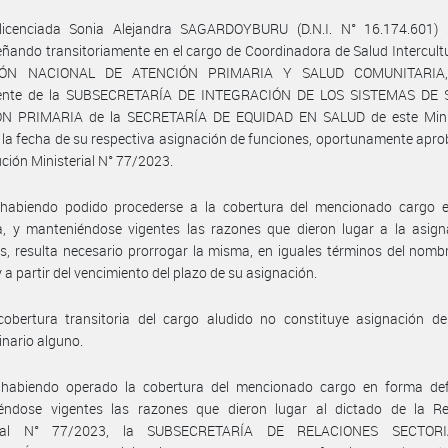
licenciada Sonia Alejandra SAGARDOYBURU (D.N.I. N° 16.174.601) 
ando transitoriamente en el cargo de Coordinadora de Salud Intercultu
IÓN NACIONAL DE ATENCIÓN PRIMARIA Y SALUD COMUNITARIA,
ente de la SUBSECRETARÍA DE INTEGRACIÓN DE LOS SISTEMAS DE
N PRIMARIA de la SECRETARÍA DE EQUIDAD EN SALUD de este Minis
e la fecha de su respectiva asignación de funciones, oportunamente apr
ución Ministerial N° 77/2023.
habiendo podido procederse a la cobertura del mencionado cargo 
va, y manteniéndose vigentes las razones que dieron lugar a la asig
s, resulta necesario prorrogar la misma, en iguales términos del nom
y a partir del vencimiento del plazo de su asignación.
cobertura transitoria del cargo aludido no constituye asignación de
inario alguno.
habiendo operado la cobertura del mencionado cargo en forma defi
éndose vigentes las razones que dieron lugar al dictado de la Re
erial N° 77/2023, la SUBSECRETARÍA DE RELACIONES SECTOR