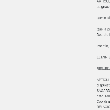
ARTICUL
asignaci
Que la D
Que la p
Decreto
Por ello,
EL MINI
RESUELV
ARTÍCUL
dispuest
SAGARDOY
este MI
Coordin
RELACIO