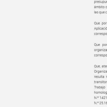
presupue
ámbito d
las que 
Que por
Aplicaci
correspo
Que por
organiza
correspo
Que, ate
Organiza
resulta 
transito
Trabajo
homologa
N.º 1421
N.º 25.1