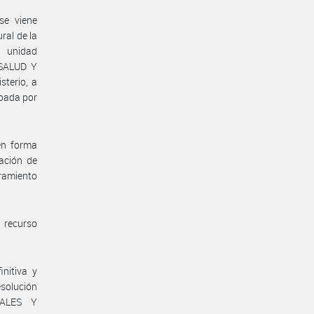
se viene
ral de la
 unidad
 SALUD Y
terio, a
obada por
en forma
nación de
bramiento
 recurso
nitiva y
solución
IALES Y