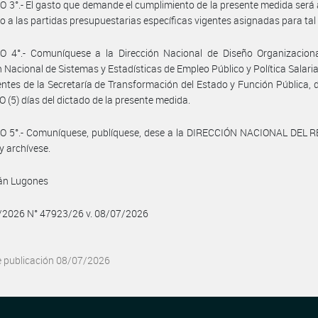
 3°.- El gasto que demande el cumplimiento de la presente medida será
o a las partidas presupuestarias específicas vigentes asignadas para tal 
O 4°.- Comuníquese a la Dirección Nacional de Diseño Organizaciona
n Nacional de Sistemas y Estadísticas de Empleo Público y Política Salari
ntes de la Secretaría de Transformación del Estado y Función Pública, 
O (5) días del dictado de la presente medida.
O 5°.- Comuníquese, publíquese, dese a la DIRECCIÓN NACIONAL DEL 
y archívese.
ván Lugones
7/2026 N° 47923/26 v. 08/07/2026
e publicación 08/07/2026