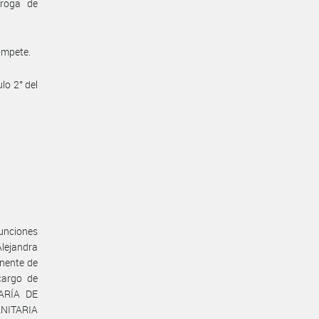
rroga de
ompete.
lo 2° del
unciones
lejandra
nente de
cargo de
TARÍA DE
ANITARIA