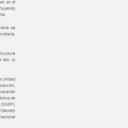
es, en el
ncluyendo
ita.
grama de
retaría,
tructura
 ello, lo
da Unidad
sdicción,
carácter
ectivo de
(SINEP),
l Decreto
 Nacional