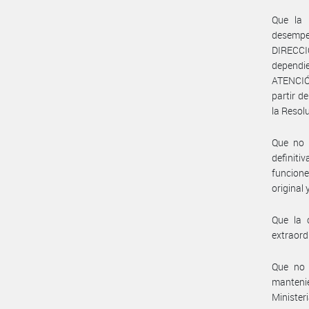
Que la 
desempeñ
DIRECC
dependi
ATENCIÓ
partir d
la Resol
Que no 
definiti
funcione
original 
Que la 
extraord
Que no 
manteni
Minist