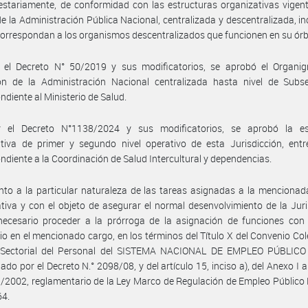
stariamente, de conformidad con las estructuras organizativas vigent
e la Administración Pública Nacional, centralizada y descentralizada, i
correspondan a los organismos descentralizados que funcionen en su órb
 el Decreto N° 50/2019 y sus modificatorios, se aprobó el Organi
ón de la Administración Nacional centralizada hasta nivel de Subsec
ndiente al Ministerio de Salud.
 el Decreto N°1138/2024 y sus modificatorios, se aprobó la es
tiva de primer y segundo nivel operativo de esta Jurisdicción, entre
ndiente a la Coordinación de Salud Intercultural y dependencias.
nto a la particular naturaleza de las tareas asignadas a la menciona
tiva y con el objeto de asegurar el normal desenvolvimiento de la Juri
necesario proceder a la prórroga de la asignación de funciones con 
rio en el mencionado cargo, en los términos del Título X del Convenio Col
 Sectorial del Personal del SISTEMA NACIONAL DE EMPLEO PÚBLICO 
do por el Decreto N.° 2098/08, y del artículo 15, inciso a), del Anexo I a
/2002, reglamentario de la Ley Marco de Regulación de Empleo Público
64.