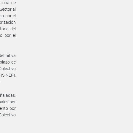
cional de
Sectorial
o por el
rización
orial del
o por el
efinitiva
 plazo de
Colectivo
(SINEP),
.
eñaladas,
nales por
ento por
Colectivo