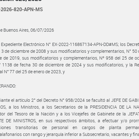
-2026-820-APN-MS
de Buenos Aires, 06/07/2026
l Expediente Electrónico N° EX-2022-116867134-APN-DD#MS; los Decret
 3 de diciembre de 2008 y sus modificatorios y complementarios, N° 50 
e de 2019, sus modificatorios y complementarios, Nº 958 del 25 de o
 1138 de fecha 30 de diciembre de 2024 y sus modificatorios, y la R
ial N° 77 del 25 de enero de 2023, y
ERANDO:
ante el artículo 2° del Decreto N° 958/2024 se facultó al JEFE DE GA
OS, a los Ministros, a los Secretarios de la PRESIDENCIA DE LA NA
dor del Tesoro de la Nación y a los Vicejefes de Gabinete de la JEF
E DE MINISTROS, en sus respectivos ámbitos, a efectuar y/o prorr
aciones transitorias de personal en cargos de planta perma
alafonarios con rango y jerarquía inferior a Subsecretario, vacantes y fi