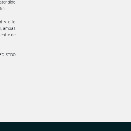
 atendido
fin.
l y a la
al, ambas
dentro de
REGISTRO