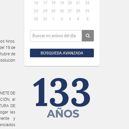
16
17
18
19
20
21
22
23
24
25
26
27
28
29
30
31
1
2
3
4
5
os Nros.
del 19 de
BÚSQUEDA AVANZADA
ctubre de
esolución
BINETE DE
CIÓN, al
ATURA DE
ogar las
nente y
nanciados