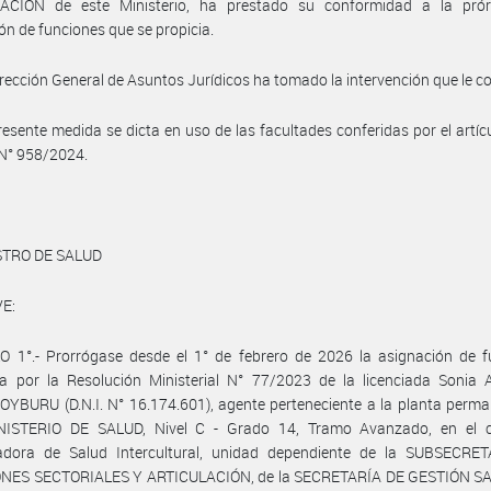
ACIÓN de este Ministerio, ha prestado su conformidad a la pró
ón de funciones que se propicia.
irección General de Asuntos Jurídicos ha tomado la intervención que le c
resente medida se dicta en uso de las facultades conferidas por el artícu
 N° 958/2024.
STRO DE SALUD
E:
O 1°.- Prorrógase desde el 1° de febrero de 2026 la asignación de f
a por la Resolución Ministerial N° 77/2023 de la licenciada Sonia A
BURU (D.N.I. N° 16.174.601), agente perteneciente a la planta perma
NISTERIO DE SALUD, Nivel C - Grado 14, Tramo Avanzado, en el 
adora de Salud Intercultural, unidad dependiente de la SUBSECRE
NES SECTORIALES Y ARTICULACIÓN, de la SECRETARÍA DE GESTIÓN S