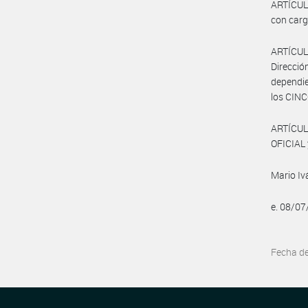
ARTÍCULO
con carg
ARTÍCUL
Direcció
dependie
los CINC
ARTÍCUL
OFICIAL 
Mario I
e. 08/0
Fecha d