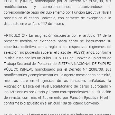
PÚBLICO (SINEP), homologado por el Decreto Nº 2098/08, sus
modificatorios y complementarios, autorizándose el
correspondiente pago del Suplemento por Función Ejecutiva Nivel I
previsto en el citado Convenio, con carácter de excepción a lo
dispuesto en el artículo 112 del mismo.
ARTÍCULO 2º.- La asignación dispuesta por el artículo 1º de la
presente medida se extenderá hasta tanto se instrumente su
cobertura definitiva con arreglo a los respectivos regímenes de
selección, no pudiendo superar el plazo de TRES (3) años, conforme
lo dispuesto por los artículos 110 y 111 del Convenio Colectivo de
Trabajo Sectorial del Personal del SISTEMA NACIONAL DE EMPLEO
PÚBLICO (SINEP), homologado por el Decreto Nº 2098/08, sus
modificatorios y complementarios. La agente mencionada percibirá,
mientras dure en el ejercicio de las funciones señaladas, la
Asignación Básica del Nivel Escalafonario del cargo subrogado y
los Adicionales por Grado y Tramo correspondientes a su situación
de revista, con más el Suplemento por Función Ejecutiva Nivel I,
conforme lo dispuesto en el artículo 109 del citado Convenio.
ARTÍCULO 3º.- El gasto que demande el cumplimiento de la presente