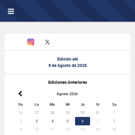
Toggle
navigation
Edición del
6 de Agosto de 2026
Ediciones Anteriores
Agosto 2026
Do
Lu
Ma
Mi
Ju
Vi
Sa
26
27
28
29
30
31
1
2
3
4
5
6
7
8
9
10
11
12
13
14
15