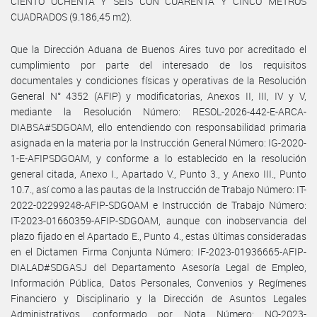
CIENTO OCHENTA Y SEIS CON CUARENTA Y CINCO METROS
CUADRADOS (9.186,45 m2).
Que la Dirección Aduana de Buenos Aires tuvo por acreditado el
cumplimiento por parte del interesado de los requisitos
documentales y condiciones físicas y operativas de la Resolución
General N° 4352 (AFIP) y modificatorias, Anexos II, III, IV y V,
mediante la Resolución Número: RESOL-2026-442-E-ARCA-
DIABSA#SDGOAM, ello entendiendo con responsabilidad primaria
asignada en la materia por la Instrucción General Número: IG-2020-
1-E-AFIPSDGOAM, y conforme a lo establecido en la resolución
general citada, Anexo I., Apartado V., Punto 3., y Anexo III., Punto
10.7., así como a las pautas de la Instrucción de Trabajo Número: IT-
2022-02299248-AFIP-SDGOAM e Instrucción de Trabajo Número:
IT-2023-01660359-AFIP-SDGOAM, aunque con inobservancia del
plazo fijado en el Apartado E., Punto 4., estas últimas consideradas
en el Dictamen Firma Conjunta Número: IF-2023-01936665-AFIP-
DIALAD#SDGASJ del Departamento Asesoría Legal de Empleo,
Información Pública, Datos Personales, Convenios y Regímenes
Financiero y Disciplinario y la Dirección de Asuntos Legales
Administrativos, conformado por Nota Número: NO-2023-