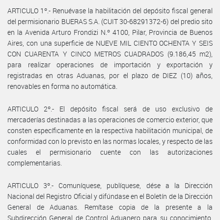
ARTICULO 1º.- Renuévase la habilitación del depósito fiscal general
del permisionario BUERAS S.A. (CUIT 30-68291372-6) del predio sito
en la Avenida Arturo Frondizi N.º 4100, Pilar, Provincia de Buenos
Aires, con una superficie de NUEVE MIL CIENTO OCHENTA Y SEIS
CON CUARENTA Y CINCO METROS CUADRADOS (9.186,45 m2),
para realizar operaciones de importación y exportación y
registradas en otras Aduanas, por el plazo de DIEZ (10) años,
renovables en forma no automática.
ARTICULO 2º.- El depósito fiscal será de uso exclusivo de
mercaderías destinadas a las operaciones de comercio exterior, que
consten específicamente en la respectiva habilitación municipal, de
conformidad con lo previsto en las normas locales, y respecto de las
cuales el permisionario cuente con las autorizaciones
complementarias.
ARTICULO 3º.- Comuníquese, publíquese, dése a la Dirección
Nacional del Registro Oficial y difúndase en el Boletín de la Dirección
General de Aduanas. Remítase copia de la presente a la
Subdirección General de Control Aduanero para su conocimiento.