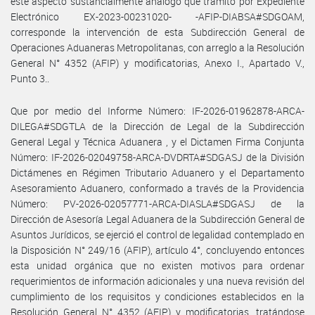
este aspecto sustancialmente análogo que tramitó por Expediente
Electrónico EX-2023-00231020- -AFIP-DIABSA#SDGOAM,
corresponde la intervención de esta Subdirección General de
Operaciones Aduaneras Metropolitanas, con arreglo a la Resolución
General N° 4352 (AFIP) y modificatorias, Anexo I., Apartado V.,
Punto 3..
Que por medio del Informe Número: IF-2026-01962878-ARCA-
DILEGA#SDGTLA de la Dirección de Legal de la Subdirección
General Legal y Técnica Aduanera , y el Dictamen Firma Conjunta
Número: IF-2026-02049758-ARCA-DVDRTA#SDGASJ de la División
Dictámenes en Régimen Tributario Aduanero y el Departamento
Asesoramiento Aduanero, conformado a través de la Providencia
Número: PV-2026-02057771-ARCA-DIASLA#SDGASJ de la
Dirección de Asesoría Legal Aduanera de la Subdirección General de
Asuntos Jurídicos, se ejerció el control de legalidad contemplado en
la Disposición N° 249/16 (AFIP), artículo 4°, concluyendo entonces
esta unidad orgánica que no existen motivos para ordenar
requerimientos de información adicionales y una nueva revisión del
cumplimiento de los requisitos y condiciones establecidos en la
Resolución General N° 4352 (AFIP) y modificatorias, tratándose