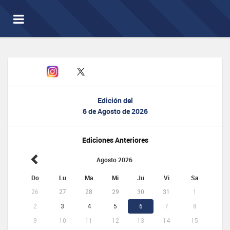
Toggle
navigation
Edición del
6 de Agosto de 2026
Ediciones Anteriores
Agosto 2026
Do
Lu
Ma
Mi
Ju
Vi
Sa
26
27
28
29
30
31
1
2
3
4
5
6
7
8
9
10
11
12
13
14
15