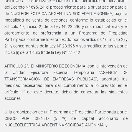
ARTÍCULO 1°.- Autorízase, en los términos del artículo 4° del Anexo I
del Decreto N° 695/24, el procedimiento para la privatización parcial
de NUCLEOELÉCTRICA ARGENTINA SOCIEDAD ANÓNIMA, bajo la
modalidad de venta de acciones, conforme lo establecido en el
artículo 17, inciso 2) de la Ley N° 23.696 y sus modificatorias y el
otorgamiento de preferencia a un Programa de Propiedad
Participada, conforme lo establecido por los artículos 16, inciso 2) y
21 y concordantes de la Ley N° 23.696 y sus modificatorias y por el
inciso (i) del artículo 8° de la Ley N° 27.742.
ARTÍCULO 2°.- El MINISTERIO DE ECONOMÍA, con la intervención de
la Unidad Ejecutora Especial Temporaria “AGENCIA DE
TRANSFORMACIÓN DE EMPRESAS PÚBLICAS”, adoptará las
medidas necesarias para dar cumplimiento a lo previsto en el
artículo 1° de este decreto, debiendo concretar las siguientes
acciones:
a. la organización de un Programa de Propiedad Participada por el
CINCO POR CIENTO (5 %) del capital accionario de
NUCLEOELÉCTRICA ARGENTINA SOCIEDAD ANÓNIMA; y