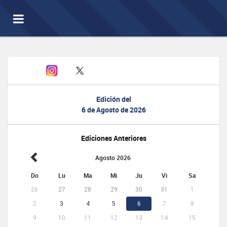
Toggle
navigation
Edición del
6 de Agosto de 2026
Ediciones Anteriores
Agosto 2026
Do
Lu
Ma
Mi
Ju
Vi
Sa
26
27
28
29
30
31
1
2
3
4
5
6
7
8
9
10
11
12
13
14
15