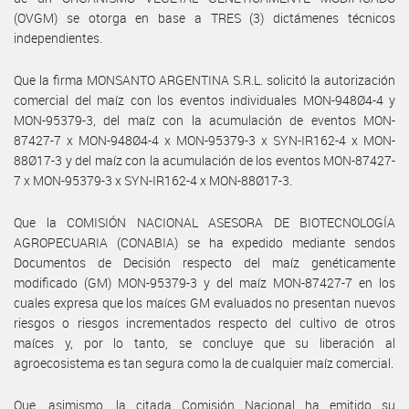
(OVGM) se otorga en base a TRES (3) dictámenes técnicos
independientes.
Que la firma MONSANTO ARGENTINA S.R.L. solicitó la autorización
comercial del maíz con los eventos individuales MON-948Ø4-4 y
MON-95379-3, del maíz con la acumulación de eventos MON-
87427-7 x MON-948Ø4-4 x MON-95379-3 x SYN-IR162-4 x MON-
88Ø17-3 y del maíz con la acumulación de los eventos MON-87427-
7 x MON-95379-3 x SYN-IR162-4 x MON-88Ø17-3.
Que la COMISIÓN NACIONAL ASESORA DE BIOTECNOLOGÍA
AGROPECUARIA (CONABIA) se ha expedido mediante sendos
Documentos de Decisión respecto del maíz genéticamente
modificado (GM) MON-95379-3 y del maíz MON-87427-7 en los
cuales expresa que los maíces GM evaluados no presentan nuevos
riesgos o riesgos incrementados respecto del cultivo de otros
maíces y, por lo tanto, se concluye que su liberación al
agroecosistema es tan segura como la de cualquier maíz comercial.
Que, asimismo, la citada Comisión Nacional ha emitido su