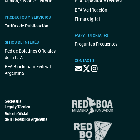
Misión, Visión e Historia
BFA Repositorio recibos
BFA Verificación
PRODUCTOS Y SERVICIOS
Firma digital
Tarifas de Publicación
FAQ Y TUTORIALES
SITIOS DE INTERÉS
Preguntas Frecuentes
Red de Boletines Oficiales
de la R. A.
CONTACTO
BFA Blockchain Federal
Argentina
Secretaría
Legal y Técnica
Boletín Oficial
de la República Argentina