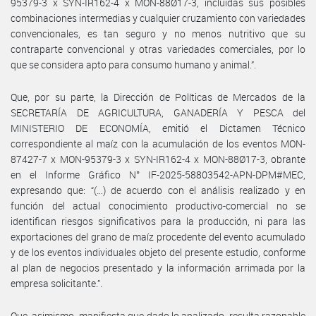
95379-3 x SYN-IR162-4 x MON-88Ø17-3, incluidas sus posibles
combinaciones intermedias y cualquier cruzamiento con variedades
convencionales, es tan seguro y no menos nutritivo que su
contraparte convencional y otras variedades comerciales, por lo
que se considera apto para consumo humano y animal.”.
Que, por su parte, la Dirección de Políticas de Mercados de la
SECRETARÍA DE AGRICULTURA, GANADERÍA Y PESCA del
MINISTERIO DE ECONOMÍA, emitió el Dictamen Técnico
correspondiente al maíz con la acumulación de los eventos MON-
87427-7 x MON-95379-3 x SYN-IR162-4 x MON-88Ø17-3, obrante
en el Informe Gráfico N° IF-2025-58803542-APN-DPM#MEC,
expresando que: “(…) de acuerdo con el análisis realizado y en
función del actual conocimiento productivo-comercial no se
identifican riesgos significativos para la producción, ni para las
exportaciones del grano de maíz procedente del evento acumulado
y de los eventos individuales objeto del presente estudio, conforme
al plan de negocios presentado y la información arrimada por la
empresa solicitante.”.
Que, asimismo, manifiesta que dado lo analizado, resulta razonable