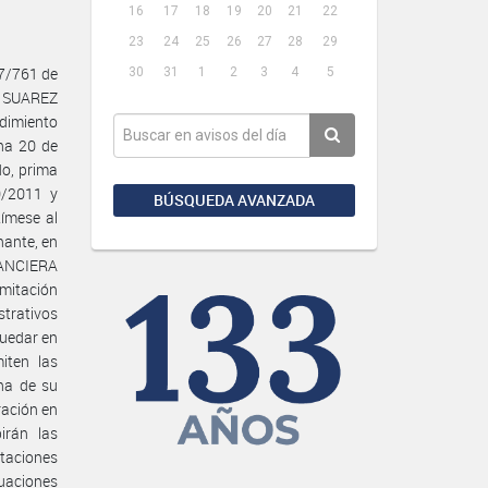
16
17
18
19
20
21
22
23
24
25
26
27
28
29
7/761 de
30
31
1
2
3
4
5
A SUAREZ
edimiento
ha 20 de
do, prima
0/2011 y
BÚSQUEDA AVANZADA
tímese al
nante, en
NANCIERA
mitación
strativos
quedar en
iten las
cha de su
ración en
irán las
ntaciones
tuaciones