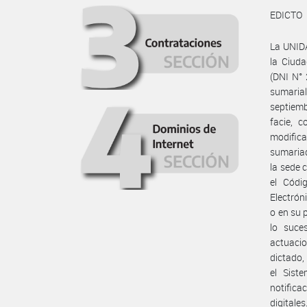
EDICTO
La UNID
la Ciud
(DNI N° 
sumaria
septiemb
facie, 
modifica
sumariad
la sede 
el Códi
Electrón
o en su 
lo suce
actuacio
dictado,
el Sist
notifica
digitale