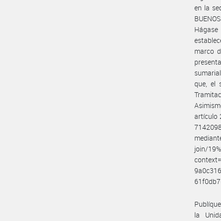
en la s
BUENOS A
Hágase 
establec
marco de
present
sumarial
que, el 
Tramitac
Asimismo
artículo
7142098
median
join/19
context
9a0c31
61f0db7
Publíques
la Unid