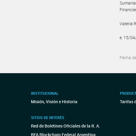
Sumarian
Financie
Valeria 
e. 15/0
Fecha d
INSTITUCIONAL
PRODUCT
Misión, Visión e Historia
Tarifas 
SITIOS DE INTERÉS
Red de Boletines Oficiales de la R. A.
BFA Blockchain Federal Argentina