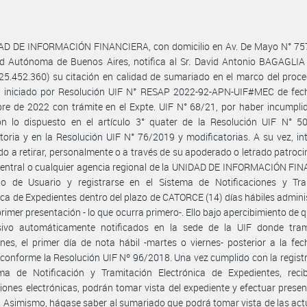
AD DE INFORMACIÓN FINANCIERA, con domicilio en Av. De Mayo N° 75
ad Autónoma de Buenos Aires, notifica al Sr. David Antonio BAGAGLI
25.452.360) su citación en calidad de sumariado en el marco del proc
l iniciado por Resolución UIF N° RESAP 2022-92-APN-UIF#MEC de fec
re de 2022 con trámite en el Expte. UIF N° 68/21, por haber incumpli
con lo dispuesto en el artículo 3° quater de la Resolución UIF N° 5
toria y en la Resolución UIF N° 76/2019 y modificatorias. A su vez, in
o a retirar, personalmente o a través de su apoderado o letrado patroci
central o cualquier agencia regional de la UNIDAD DE INFORMACIÓN FI
go de Usuario y registrarse en el Sistema de Notificaciones y Tra
ica de Expedientes dentro del plazo de CATORCE (14) días hábiles admini
primer presentación - lo que ocurra primero-. Ello bajo apercibimiento de 
sivo automáticamente notificados en la sede de la UIF donde tram
nes, el primer día de nota hábil -martes o viernes- posterior a la fe
 conforme la Resolución UIF Nº 96/2018. Una vez cumplido con la regist
ema de Notificación y Tramitación Electrónica de Expedientes, recib
ciones electrónicas, podrán tomar vista del expediente y efectuar prese
s. Asimismo, hágase saber al sumariado que podrá tomar vista de las ac