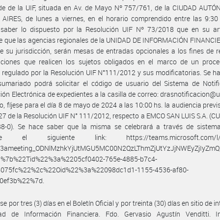
ede de la UIF, situada en Av. de Mayo Nº 757/761, de la CIUDAD AUT
IRES, de lunes a viernes, en el horario comprendido entre las 9:30 
saber lo dispuesto por la Resolución UIF Nº 73/2018 que en su art
e que las agencias regionales de la UNIDAD DE INFORMACIÓN FINANCIER
 su jurisdicción, serán mesas de entradas opcionales a los fines de re
aciones que realicen los sujetos obligados en el marco de un proce
 regulado por la Resolución UIF N°111/2012 y sus modificatorias. Se h
sumariado podrá solicitar el código de usuario del Sistema de Notif
ión Electrónica de expedientes a la casilla de correo: drasnotificacion@ui
, fíjese para el día 8 de mayo de 2024 a las 10:00 hs. la audiencia previs
 27 de la Resolución UIF N° 111/2012, respecto a EMCO SAN LUIS S.A. (CU
8-0). Se hace saber que la misma se celebrará a través de siste
te el siguiente link: https://teams.microsoft.com/l/
%3ameeting_ODNlMzhkYjUtMGU5MC00N2QzLThmZjUtYzJjNWEyZjIyZmQ2
=%7b%22Tid%22%3a%2205cf0402-765e-4885-b7c4-
6075fc%22%2c%22Oid%22%3a%22098dc1d1-1155-4536-af80-
0ef3b%22%7d.
e por tres (3) días en el Boletín Oficial y por treinta (30) días en sitio de i
ad de Información Financiera. Fdo. Gervasio Agustín Venditti. In