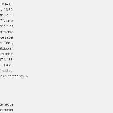
ÓNOMA DE
y 13:30.
ículo 1º
A, en el
cibir las
dimiento
ace saber
icación y
f.gob.ar.
ta por el
IT N° 33-
ma TEAMS
meetup-
%40thread.v2/0?
nternet de
structor