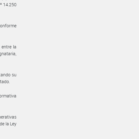
Nº 14.250
 conforme
 entre la
gnataria,
itando su
stado.
normativa
nerativas
de la Ley