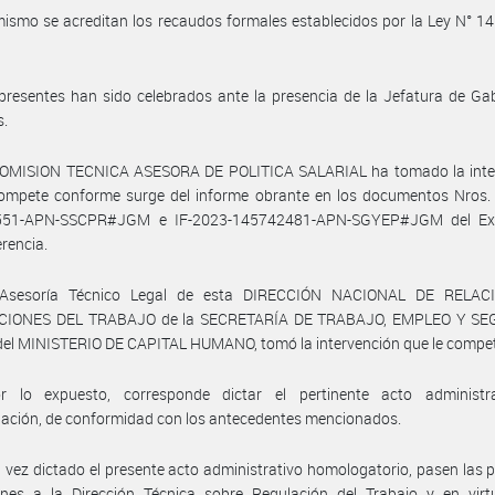
ismo se acreditan los recaudos formales establecidos por la Ley N° 14.
presentes han sido celebrados ante la presencia de la Jefatura de Ga
s.
COMISION TECNICA ASESORA DE POLITICA SALARIAL ha tomado la inte
compete conforme surge del informe obrante en los documentos Nros. 
551-APN-SSCPR#JGM e IF-2023-145742481-APN-SGYEP#JGM del Exp
erencia.
 Asesoría Técnico Legal de esta DIRECCIÓN NACIONAL DE RELAC
CIONES DEL TRABAJO de la SECRETARÍA DE TRABAJO, EMPLEO Y SE
el MINISTERIO DE CAPITAL HUMANO, tomó la intervención que le compe
r lo expuesto, corresponde dictar el pertinente acto administr
ación, de conformidad con los antecedentes mencionados.
 vez dictado el presente acto administrativo homologatorio, pasen las 
ones a la Dirección Técnica sobre Regulación del Trabajo y en virt