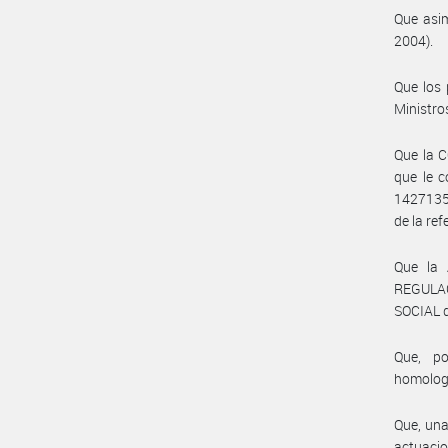
Que asim
2004).
Que los 
Ministro
Que la 
que le 
142713
de la ref
Que la
REGULA
SOCIAL d
Que, po
homolog
Que, una
actuaci