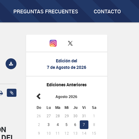
PREGUNTAS FRECUENTES
CONTACTO
Edición del
7 de Agosto de 2026
Ediciones Anteriores
Agosto 2026
Do
Lu
Ma
Mi
Ju
Vi
Sa
26
27
28
29
30
31
1
2
3
4
5
6
7
8
ÓN
9
10
11
12
13
14
15
 DEL