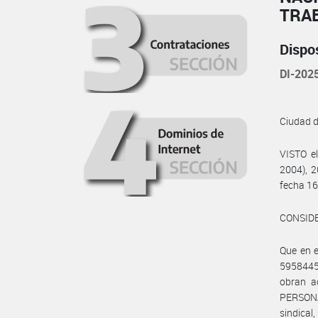
TRA
Dispo
DI-20
Ciudad 
VISTO e
2004), 2
fecha 16
CONSID
Que en 
595844
obran a
PERSONA
sindica