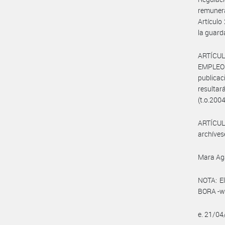
remunera
Artículo
la guard
ARTÍCUL
EMPLEO
publicac
resultar
(t.o.2004
ARTÍCULO
archíves
Mara Ag
NOTA: El
BORA -ww
e. 21/0