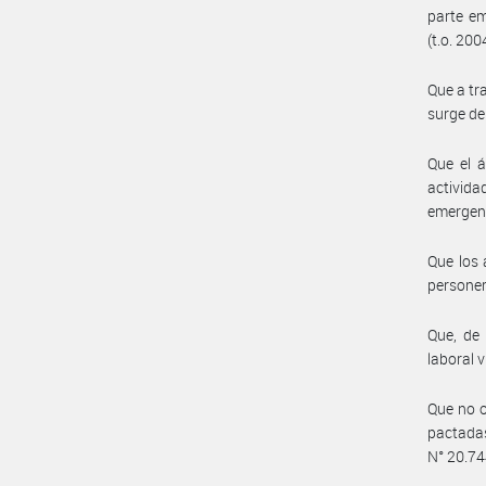
parte em
(t.o. 200
Que a tr
surge de
Que el á
activida
emergent
Que los 
personer
Que, de 
laboral v
Que no o
pactadas
N° 20.744