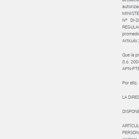
autoriz
MINISTE
Nº DI-
REGULAC
promedio
Artículo 
Que la p
(t.o. 20
APN-PTE
Por ello,
LA DIRE
DISPONE
ARTÍCUL
PERSONA