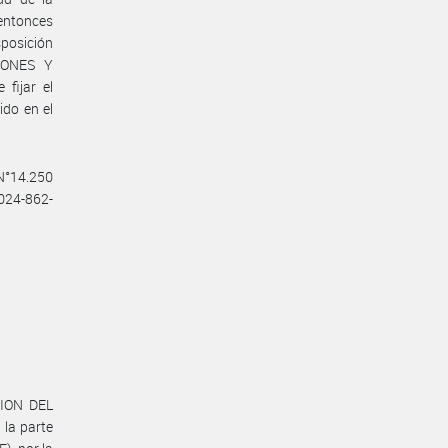
entonces
posición
IONES Y
fijar el
ido en el
 N°14.250
2024-862-
CION DEL
la parte