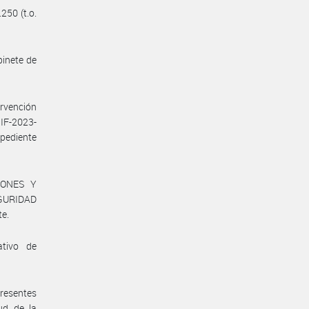
250 (t.o.
binete de
rvención
IF-2023-
ediente
IONES Y
GURIDAD
te.
ativo de
presentes
ud de la