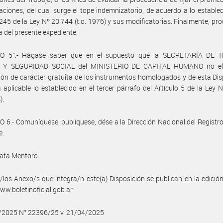
ciones, del cual surge el tope indemnizatorio, de acuerdo a lo establec
 245 de la Ley Nº 20.744 (t.o. 1976) y sus modificatorias. Finalmente, pr
a del presente expediente.
O 5°.- Hágase saber que en el supuesto que la SECRETARÍA DE 
 Y SEGURIDAD SOCIAL del MINISTERIO DE CAPITAL HUMANO no efe
ión de carácter gratuita de los instrumentos homologados y de esta Dis
á aplicable lo establecido en el tercer párrafo del Artículo 5 de la Ley 
).
 6.- Comuníquese, publíquese, dése a la Dirección Nacional del Registro 
e.
ata Mentoro
/los Anexo/s que integra/n este(a) Disposición se publican en la edició
w.boletinoficial.gob.ar-
4/2025 N° 22396/25 v. 21/04/2025