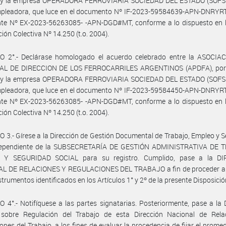
l, y la empresa OPERADORA FERROVIARIA SOCIEDAD DEL ESTADO (SOFSE)
mpleadora, que luce en el documento Nº IF-2023-59584639-APN-DNRYR
nte Nº EX-2023-56263085- -APN-DGD#MT, conforme a lo dispuesto en l
ión Colectiva Nº 14.250 (t.o. 2004).
O 2°.- Declárase homologado el acuerdo celebrado entre la ASOCIA
L DE DIRECCION DE LOS FERROCARRILES ARGENTINOS (APDFA), por 
l, y la empresa OPERADORA FERROVIARIA SOCIEDAD DEL ESTADO (SOFSE)
mpleadora, que luce en el documento Nº IF-2023-59584450-APN-DNRYR
nte Nº EX-2023-56263085- -APN-DGD#MT, conforme a lo dispuesto en l
ión Colectiva Nº 14.250 (t.o. 2004).
 3.- Gírese a la Dirección de Gestión Documental de Trabajo, Empleo y 
dependiente de la SUBSECRETARÍA DE GESTIÓN ADMINISTRATIVA DE 
Y SEGURIDAD SOCIAL para su registro. Cumplido, pase a la D
L DE RELACIONES Y REGULACIONES DEL TRABAJO a fin de proceder al 
strumentos identificados en los Artículos 1° y 2º de la presente Disposició
 4°.- Notifíquese a las partes signatarias. Posteriormente, pase a la 
 sobre Regulación del Trabajo de esta Dirección Nacional de Rela
ones del Trabajo, a los fines de evaluar la procedencia de fijar el promed