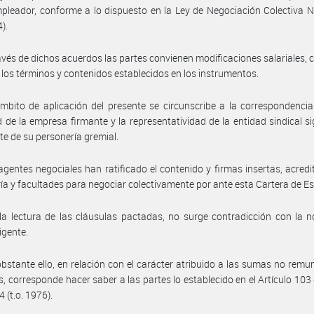
pleador, conforme a lo dispuesto en la Ley de Negociación Colectiva 
4).
avés de dichos acuerdos las partes convienen modificaciones salariales,
 los términos y contenidos establecidos en los instrumentos.
mbito de aplicación del presente se circunscribe a la correspondencia
d de la empresa firmante y la representatividad de la entidad sindical si
e de su personería gremial.
agentes negociales han ratificado el contenido y firmas insertas, acred
ía y facultades para negociar colectivamente por ante esta Cartera de E
la lectura de las cláusulas pactadas, no surge contradicción con la 
igente.
bstante ello, en relación con el carácter atribuido a las sumas no remu
, corresponde hacer saber a las partes lo establecido en el Artículo 103 
 (t.o. 1976).