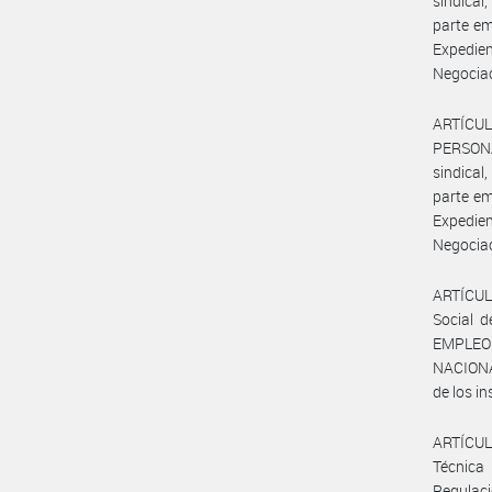
sindica
parte e
Expedie
Negociac
ARTÍCUL
PERSONA
sindica
parte e
Expedie
Negociac
ARTÍCULO
Social 
EMPLEO 
NACIONA
de los in
ARTÍCULO
Técnica
Regulaci