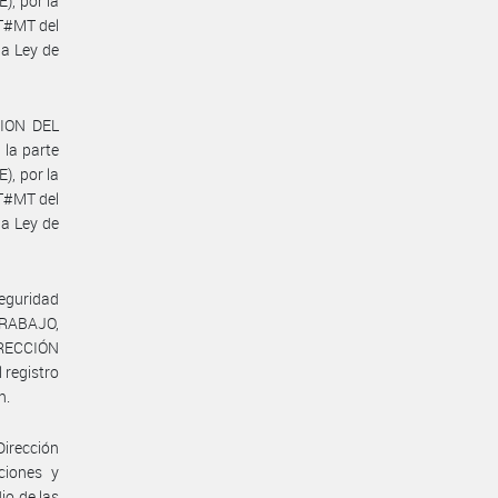
, por la
T#MT del
a Ley de
CION DEL
la parte
, por la
T#MT del
a Ley de
Seguridad
TRABAJO,
IRECCIÓN
registro
n.
Dirección
ciones y
io de las