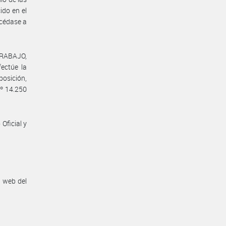
ido en el
océdase a
TRABAJO,
ctúe la
posición,
Nº 14.250
Oficial y
n web del