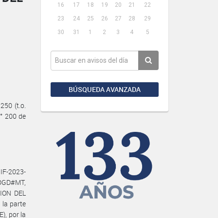
16
17
18
19
20
21
22
23
24
25
26
27
28
29
30
31
1
2
3
4
5
BÚSQUEDA AVANZADA
50 (t.o.
N° 200 de
IF-2023-
DGD#MT,
CION DEL
la parte
, por la