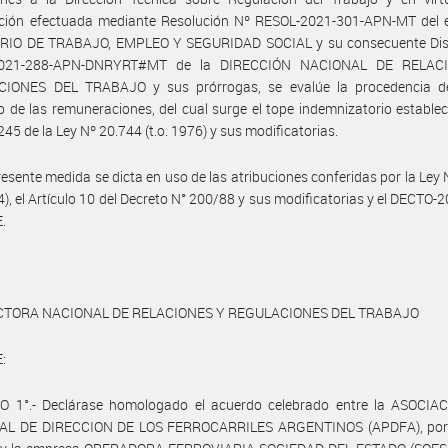
ación efectuada mediante Resolución Nº RESOL-2021-301-APN-MT del 
RIO DE TRABAJO, EMPLEO Y SEGURIDAD SOCIAL y su consecuente Dis
2021-288-APN-DNRYRT#MT de la DIRECCIÓN NACIONAL DE RELAC
IONES DEL TRABAJO y sus prórrogas, se evalúe la procedencia de 
 de las remuneraciones, del cual surge el tope indemnizatorio establec
245 de la Ley Nº 20.744 (t.o. 1976) y sus modificatorias.
resente medida se dicta en uso de las atribuciones conferidas por la Ley
04), el Artículo 10 del Decreto N° 200/88 y sus modificatorias y el DECTO-
.
CTORA NACIONAL DE RELACIONES Y REGULACIONES DEL TRABAJO
:
O 1°.- Declárase homologado el acuerdo celebrado entre la ASOCIA
L DE DIRECCION DE LOS FERROCARRILES ARGENTINOS (APDFA), por 