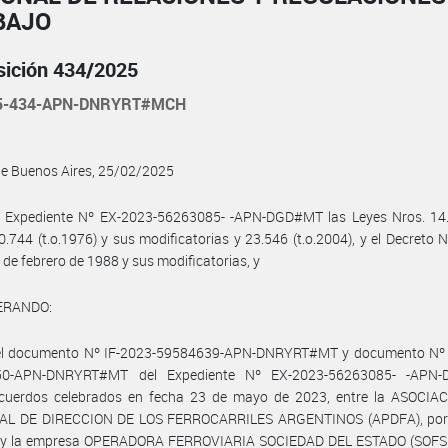
BAJO
sición 434/2025
25-434-APN-DNRYRT#MCH
de Buenos Aires, 25/02/2025
l Expediente Nº EX-2023-56263085- -APN-DGD#MT las Leyes Nros. 14.2
0.744 (t.o.1976) y sus modificatorias y 23.546 (t.o.2004), y el Decreto 
 de febrero de 1988 y sus modificatorias, y
ERANDO:
el documento Nº IF-2023-59584639-APN-DNRYRT#MT y documento Nº 
50-APN-DNRYRT#MT del Expediente Nº EX-2023-56263085- -APN-
cuerdos celebrados en fecha 23 de mayo de 2023, entre la ASOCIA
L DE DIRECCION DE LOS FERROCARRILES ARGENTINOS (APDFA), por 
l, y la empresa OPERADORA FERROVIARIA SOCIEDAD DEL ESTADO (SOFSE)