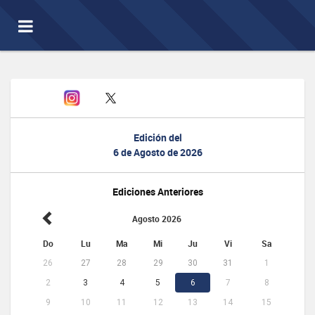
Toggle
navigation
Edición del
6 de Agosto de 2026
Ediciones Anteriores
Agosto 2026
Do
Lu
Ma
Mi
Ju
Vi
Sa
26
27
28
29
30
31
1
2
3
4
5
6
7
8
9
10
11
12
13
14
15