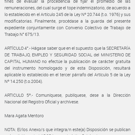
fines de evaluar la procedencia de fijar el promedio de las
remuneraciones, del cual surge el tope indemnizatorio, de acuerdo a
lo establecido en el Artículo 245 de la Ley Nº 20.744 (t.o. 1976) y sus
modificatorias. Finalmente, procédase a la guarda del presente
expediente conjuntamente con Convenio Colectivo de Trabajo de
Trabajo N° 675/13.
ARTÍCULO 4°.- Hágase saber que en el supuesto que la SECRETARÍA
DE TRABAJO, EMPLEO Y SEGURIDAD SOCIAL del MINISTERIO DE
CAPITAL HUMANO no efectúe la publicación de carácter gratuita
del instrumento homologado y de esta Disposición, resultará
aplicable lo establecido en el tercer párrafo del Artículo 5 de la Ley
Nº 14.250 (t.o.2004).
ARTICULO 5º.- Comuníquese, publíquese, dese a la Dirección
Nacional del Registro Oficial y archívese.
Mara Agata Mentoro
NOTA: El/los Anexo/s que integra/n este(a) Disposición se publican