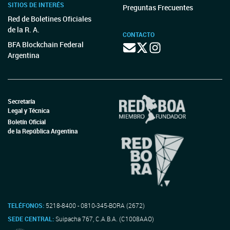
SITIOS DE INTERÉS
Preguntas Frecuentes
Red de Boletines Oficiales
de la R. A.
CONTACTO
BFA Blockchain Federal
Argentina
Secretaría
Legal y Técnica
Boletín Oficial
de la República Argentina
TELÉFONOS:
5218-8400 - 0810-345-BORA (2672)
SEDE CENTRAL:
Suipacha 767, C.A.B.A. (C1008AAO)