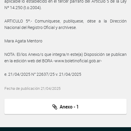
aplicable lo establecido en el tercer párrafo del Artículo 5 de la Ley
Nº 14.250 (t.o.2004).
ARTICULO 5º.- Comuníquese, publíquese, dése a la Dirección
Nacional del Registro Oficial y archívese.
Mara Agata Mentoro
NOTA: El/los Anexo/s que integra/n este(a) Disposición se publican
en la edición web del BORA -www.boletinoficial.gob.ar-
e. 21/04/2025 N° 22637/25 v. 21/04/2025
Fecha de publicación 21/04/2025
Anexo - 1