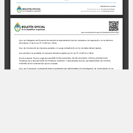
INSTITUCIONAL
AUTENTICACIONES
Misión, Visión e Historia
BFA Repositorio recibos
BFA Verificación
PRODUCTOS Y SERVICIOS
Firma digital
Tarifas de Publicación