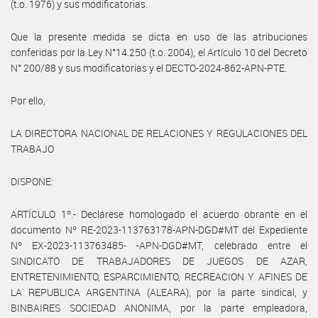
(t.o. 1976) y sus modificatorias.
Que la presente medida se dicta en uso de las atribuciones
conferidas por la Ley N°14.250 (t.o. 2004), el Artículo 10 del Decreto
N° 200/88 y sus modificatorias y el DECTO-2024-862-APN-PTE.
Por ello,
LA DIRECTORA NACIONAL DE RELACIONES Y REGULACIONES DEL
TRABAJO
DISPONE:
ARTÍCULO 1º.- Declárese homologado el acuerdo obrante en el
documento Nº RE-2023-113763178-APN-DGD#MT del Expediente
Nº EX-2023-113763485- -APN-DGD#MT, celebrado entre el
SINDICATO DE TRABAJADORES DE JUEGOS DE AZAR,
ENTRETENIMIENTO, ESPARCIMIENTO, RECREACION Y AFINES DE
LA REPUBLICA ARGENTINA (ALEARA), por la parte sindical, y
BINBAIRES SOCIEDAD ANONIMA, por la parte empleadora,