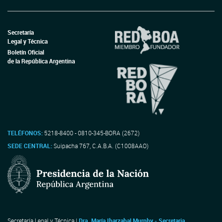
Secretaría
Legal y Técnica
Boletín Oficial
de la República Argentina
TELÉFONOS:
5218-8400 - 0810-345-BORA (2672)
SEDE CENTRAL:
Suipacha 767, C.A.B.A. (C1008AAO)
Secretaría Legal y Técnica |
Dra. María Ibarzabal Murphy - Secretaria