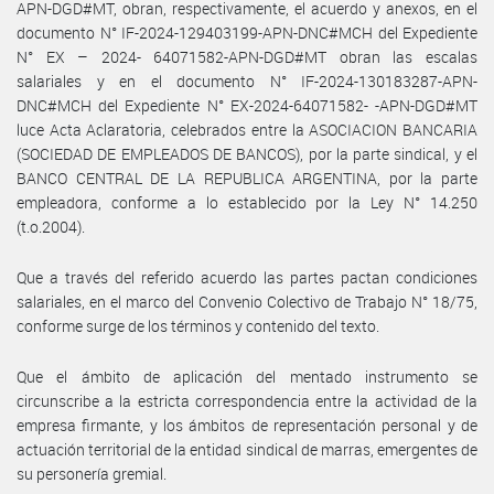
APN-DGD#MT, obran, respectivamente, el acuerdo y anexos, en el
documento N° IF-2024-129403199-APN-DNC#MCH del Expediente
N° EX­ ­– 2024- 64071582-APN-DGD#MT obran las escalas
salariales y en el documento N° IF-2024-130183287-APN-
DNC#MCH del Expediente N° EX-2024-64071582- -APN-DGD#MT
luce Acta Aclaratoria, celebrados entre la ASOCIACION BANCARIA
(SOCIEDAD DE EMPLEADOS DE BANCOS), por la parte sindical, y el
BANCO CENTRAL DE LA REPUBLICA ARGENTINA, por la parte
empleadora, conforme a lo establecido por la Ley N° 14.250
(t.o.2004).
Que a través del referido acuerdo las partes pactan condiciones
salariales, en el marco del Convenio Colectivo de Trabajo N° 18/75,
conforme surge de los términos y contenido del texto.
Que el ámbito de aplicación del mentado instrumento se
circunscribe a la estricta correspondencia entre la actividad de la
empresa firmante, y los ámbitos de representación personal y de
actuación territorial de la entidad sindical de marras, emergentes de
su personería gremial.