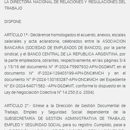
LA DIRECTORA NACIONAL DE RELACIONES Y REGULACIONES DEL
TRABAJO
DISPONE:
ARTÍCULO 1º.- Declárense homologados el acuerdo, anexos, escalas
salariales y acta aclaratoria, celebrados entre la ASOCIACION
BANCARIA (SOCIEDAD DE EMPLEADOS DE BANCOS), por la parte
sindical, y el BANCO CENTRAL DE LA REPUBLICA ARGENTINA, por
la parte empleadora, obrantes, respectivamente, en las páginas 3/4
y 15/16 del documento N° IF-2024-75997932-APN-DGD#MT, en el
documento N° IF-2024-129403199-APN-DNC#MCH y en el
documento N° IF-2024-130183287-APN-DNC#MCH del Expediente
N° EX-2024-64071582- -APN-DGD#MT, conforme lo dispuesto en la
Ley de Negociación Colectiva N° 14.250 (t.o. 2004).
ARTÍCULO 2°.- Gírese a la Dirección de Gestión Documental de
Trabajo, Empleo y Seguridad Social dependiente de la
SUBSECRETARÍA DE GESTIÓN ADMINISTRATIVA DE TRABAJO,
EMPLEO Y SEGURIDAD SOCIAL para su registro. Cumplido, pase a