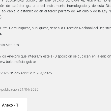
 Y SEGURIDAD SOCIAL del MINISTERIO DE CAPITAL HUMANO no efe
ción de carácter gratuita del instrumento homologado y de esta Disp
á aplicable lo establecido en el tercer párrafo del Artículo 5 de la Ley 
).
 5º.- Comuníquese, publíquese, dese a la Dirección Nacional del Registro 
e.
ata Mentoro
/los Anexo/s que integra/n este(a) Disposición se publican en la edició
w.boletinoficial.gob.ar-
4/2025 N° 22632/25 v. 21/04/2025
e publicación 21/04/2025
Anexo - 1