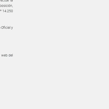
ctúe la
osición,
Nº 14.250
Oficial y
n web del