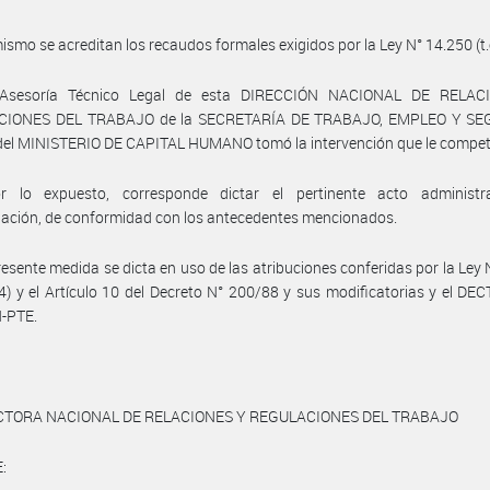
ismo se acreditan los recaudos formales exigidos por la Ley N° 14.250 (t.
 Asesoría Técnico Legal de esta DIRECCIÓN NACIONAL DE RELAC
CIONES DEL TRABAJO de la SECRETARÍA DE TRABAJO, EMPLEO Y SE
del MINISTERIO DE CAPITAL HUMANO tomó la intervención que le compet
r lo expuesto, corresponde dictar el pertinente acto administr
ación, de conformidad con los antecedentes mencionados.
resente medida se dicta en uso de las atribuciones conferidas por la Ley
04) y el Artículo 10 del Decreto N° 200/88 y sus modificatorias y el DE
-PTE.
CTORA NACIONAL DE RELACIONES Y REGULACIONES DEL TRABAJO
: