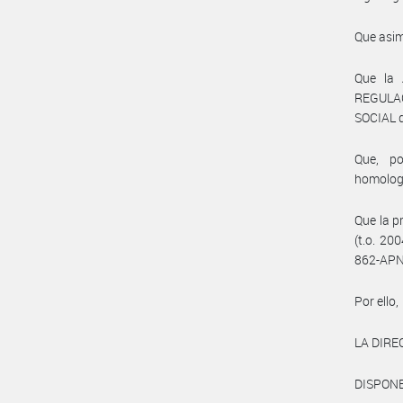
Que asim
Que la
REGULA
SOCIAL 
Que, po
homolog
Que la p
(t.o. 20
862-APN
Por ello,
LA DIRE
DISPONE