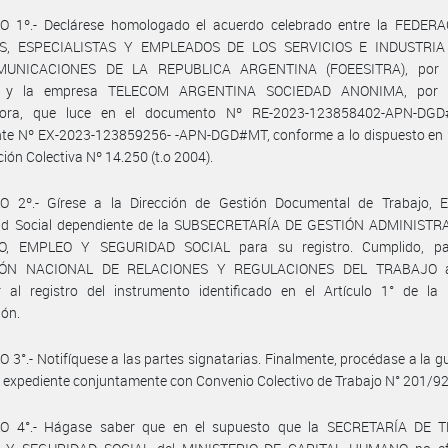
O 1º.- Declárese homologado el acuerdo celebrado entre la FEDER
S, ESPECIALISTAS Y EMPLEADOS DE LOS SERVICIOS E INDUSTRIA
MUNICACIONES DE LA REPUBLICA ARGENTINA (FOEESITRA), por l
al, y la empresa TELECOM ARGENTINA SOCIEDAD ANONIMA, por l
dora, que luce en el documento Nº RE-2023-123858402-APN-DGD
nte Nº EX-2023-123859256- -APN-DGD#MT, conforme a lo dispuesto en l
ión Colectiva Nº 14.250 (t.o 2004).
O 2º.- Gírese a la Dirección de Gestión Documental de Trabajo, 
ad Social dependiente de la SUBSECRETARÍA DE GESTIÓN ADMINISTR
O, EMPLEO Y SEGURIDAD SOCIAL para su registro. Cumplido, pa
IÓN NACIONAL DE RELACIONES Y REGULACIONES DEL TRABAJO a
r al registro del instrumento identificado en el Artículo 1° de la 
ión.
 3°.- Notifíquese a las partes signatarias. Finalmente, procédase a la g
 expediente conjuntamente con Convenio Colectivo de Trabajo N° 201/92
O 4°.- Hágase saber que en el supuesto que la SECRETARÍA DE 