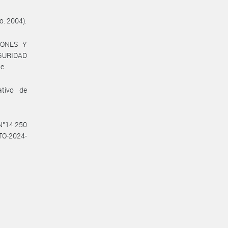
o. 2004).
IONES Y
GURIDAD
e.
ativo de
 N°14.250
CTO-2024-