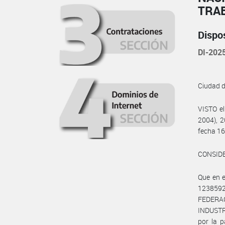
TRA
Dispo
DI-20
Ciudad 
VISTO el
2004), 2
fecha 16
CONSID
Que en 
1238592
FEDERA
INDUSTR
por la 