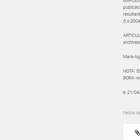
EMPLEO
publica
resultar
(t.o.2004
ARTICULO
archíves
Mara Ag
NOTA: El
BORA -ww
e. 21/0
Fecha d