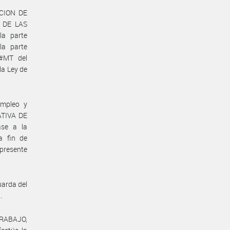
ACION DE
 DE LAS
a parte
a parte
#MT del
a Ley de
Empleo y
ATIVA DE
se a la
 fin de
presente
uarda del
.
TRABAJO,