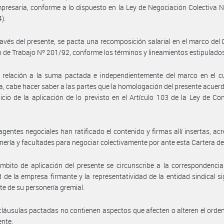
presaria, conforme a lo dispuesto en la Ley de Negociación Colectiva 
4).
ravés del presente, se pacta una recomposición salarial en el marco del
o de Trabajo Nº 201/92, conforme los términos y lineamientos estipulado
 relación a la suma pactada e independientemente del marco en el cu
, cabe hacer saber a las partes que la homologación del presente acuerd
uicio de la aplicación de lo previsto en el Artículo 103 de la Ley de Co
agentes negociales han ratificado el contenido y firmas allí insertas, ac
nería y facultades para negociar colectivamente por ante esta Cartera d
mbito de aplicación del presente se circunscribe a la correspondencia
d de la empresa firmante y la representatividad de la entidad sindical si
e de su personería gremial.
cláusulas pactadas no contienen aspectos que afecten o alteren el ord
ente.