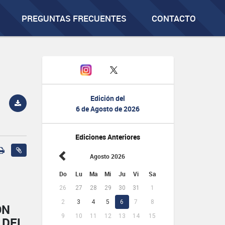
PREGUNTAS FRECUENTES
CONTACTO
Edición del
6 de Agosto de 2026
Ediciones Anteriores
Agosto 2026
Do
Lu
Ma
Mi
Ju
Vi
Sa
26
27
28
29
30
31
1
2
3
4
5
6
7
8
ÓN
9
10
11
12
13
14
15
 DEL