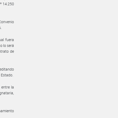
Nº 14.250
 Convenio
s.
al fuera
o lo será
ntrato de
reditando
e Estado.
 entre la
gnataria,
enamiento