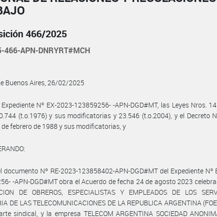
BAJO
sición 466/2025
25-466-APN-DNRYRT#MCH
de Buenos Aires, 26/02/2025
 Expediente Nº EX-2023-123859256- -APN-DGD#MT, las Leyes Nros. 14.2
0.744 (t.o.1976) y sus modificatorias y 23.546 (t.o.2004), y el Decreto 
 de febrero de 1988 y sus modificatorias, y
ERANDO:
el documento Nº RE-2023-123858402-APN-DGD#MT del Expediente Nº 
56- -APN-DGD#MT obra el Acuerdo de fecha 24 de agosto 2023 celebrad
CION DE OBREROS, ESPECIALISTAS Y EMPLEADOS DE LOS SERV
IA DE LAS TELECOMUNICACIONES DE LA REPUBLICA ARGENTINA (FOE
parte sindical, y la empresa TELECOM ARGENTINA SOCIEDAD ANONIMA