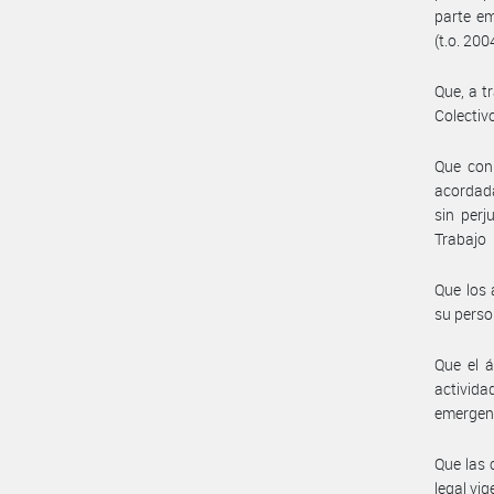
parte em
(t.o. 200
Que, a t
Colectiv
Que con
acordada
sin perj
Trabajo
Que los 
su perso
Que el á
activida
emergent
Que las 
legal vig