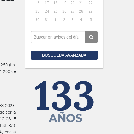
16
17
18
19
20
21
22
23
24
25
26
27
28
29
30
31
1
2
3
4
5
BÚSQUEDA AVANZADA
50 (t.o.
N° 200 de
EX-2023-
o por la
ICIOS E
ESITRA),
, por la