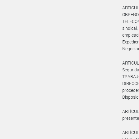
ARTICUL
OBRERO
TELECO
sindic
emplea
Expedie
Negociac
ARTÍCUL
Segurid
TRABAJ
DIRECC
procede
Disposic
ARTÍCULO
presente
ARTÍCUL