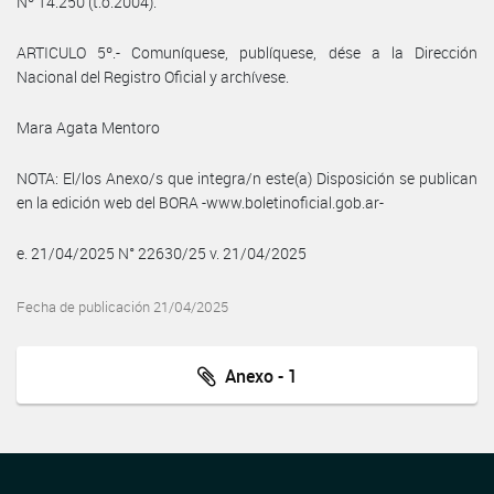
Nº 14.250 (t.o.2004).
ARTICULO 5º.- Comuníquese, publíquese, dése a la Dirección
Nacional del Registro Oficial y archívese.
Mara Agata Mentoro
NOTA: El/los Anexo/s que integra/n este(a) Disposición se publican
en la edición web del BORA -www.boletinoficial.gob.ar-
e. 21/04/2025 N° 22630/25 v. 21/04/2025
Fecha de publicación 21/04/2025
Anexo - 1