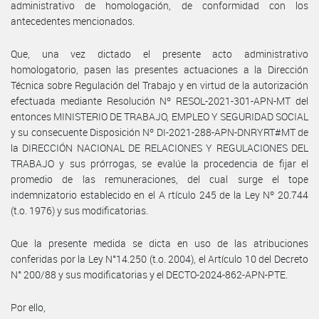
administrativo de homologación, de conformidad con los
antecedentes mencionados.
Que, una vez dictado el presente acto administrativo
homologatorio, pasen las presentes actuaciones a la Dirección
Técnica sobre Regulación del Trabajo y en virtud de la autorización
efectuada mediante Resolución Nº RESOL-2021-301-APN-MT del
entonces MINISTERIO DE TRABAJO, EMPLEO Y SEGURIDAD SOCIAL
y su consecuente Disposición Nº DI-2021-288-APN-DNRYRT#MT de
la DIRECCIÓN NACIONAL DE RELACIONES Y REGULACIONES DEL
TRABAJO y sus prórrogas, se evalúe la procedencia de fijar el
promedio de las remuneraciones, del cual surge el tope
indemnizatorio establecido en el A rtículo 245 de la Ley Nº 20.744
(t.o. 1976) y sus modificatorias.
Que la presente medida se dicta en uso de las atribuciones
conferidas por la Ley N°14.250 (t.o. 2004), el Artículo 10 del Decreto
N° 200/88 y sus modificatorias y el DECTO-2024-862-APN-PTE.
Por ello,