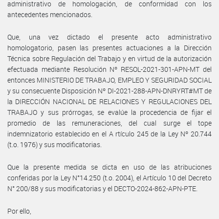
administrativo de homologación, de conformidad con los
antecedentes mencionados.
Que, una vez dictado el presente acto administrativo
homologatorio, pasen las presentes actuaciones a la Dirección
Técnica sobre Regulación del Trabajo y en virtud de la autorización
efectuada mediante Resolución Nº RESOL-2021-301-APN-MT del
entonces MINISTERIO DE TRABAJO, EMPLEO Y SEGURIDAD SOCIAL
y su consecuente Disposición Nº DI-2021-288-APN-DNRYRT#MT de
la DIRECCIÓN NACIONAL DE RELACIONES Y REGULACIONES DEL
TRABAJO y sus prórrogas, se evalúe la procedencia de fijar el
promedio de las remuneraciones, del cual surge el tope
indemnizatorio establecido en el A rtículo 245 de la Ley Nº 20.744
(t.o. 1976) y sus modificatorias.
Que la presente medida se dicta en uso de las atribuciones
conferidas por la Ley N°14.250 (t.o. 2004), el Artículo 10 del Decreto
N° 200/88 y sus modificatorias y el DECTO-2024-862-APN-PTE.
Por ello,