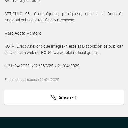
Nº 14.250 (t.o.2004).
ARTICULO 5º.- Comuníquese, publíquese, dése a la Dirección
Nacional del Registro Oficial y archívese.
Mara Agata Mentoro
NOTA: El/los Anexo/s que integra/n este(a) Disposición se publican
en la edición web del BORA -www.boletinoficial.gob.ar-
e. 21/04/2025 N° 22630/25 v. 21/04/2025
Fecha de publicación 21/04/2025
Anexo - 1