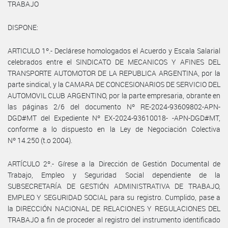
TRABAJO
DISPONE:
ARTICULO 1º.- Declárese homologados el Acuerdo y Escala Salarial
celebrados entre el SINDICATO DE MECANICOS Y AFINES DEL
TRANSPORTE AUTOMOTOR DE LA REPUBLICA ARGENTINA, por la
parte sindical, y la CAMARA DE CONCESIONARIOS DE SERVICIO DEL
AUTOMOVIL CLUB ARGENTINO, por la parte empresaria, obrante en
las páginas 2/6 del documento Nº RE-2024-93609802-APN-
DGD#MT del Expediente Nº EX-2024-93610018- -APN-DGD#MT,
conforme a lo dispuesto en la Ley de Negociación Colectiva
Nº 14.250 (t.o 2004).
ARTÍCULO 2º.- Gírese a la Dirección de Gestión Documental de
Trabajo, Empleo y Seguridad Social dependiente de la
SUBSECRETARÍA DE GESTIÓN ADMINISTRATIVA DE TRABAJO,
EMPLEO Y SEGURIDAD SOCIAL para su registro. Cumplido, pase a
la DIRECCIÓN NACIONAL DE RELACIONES Y REGULACIONES DEL
TRABAJO a fin de proceder al registro del instrumento identificado