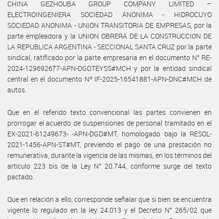
CHINA GEZHOUBA GROUP COMPANY LIMITED –
ELECTROINGENIERA SOCIEDAD ANONIMA - HIDROCUYO
SOCIEDAD ANONIMA - UNION TRANSITORIA DE EMPRESAS, por la
parte empleadora y la UNION OBRERA DE LA CONSTRUCCION DE
LA REPUBLICA ARGENTINA - SECCIONAL SANTA CRUZ por la parte
sindical, ratificado por la parte empresaria en el documento N° RE-
2024-129692677-APN-DGDTEYSS#MCH y por la entidad sindical
central en el documento Nº IF-2025-16541881-APN-DNC#MCH de
autos.
Que en el referido texto convencional las partes convienen en
prorrogar el acuerdo de suspensiones de personal tramitado en el
EX-2021-61249673- -APN-DGD#MT, homologado bajo la RESOL-
2021-1456-APN-ST#MT, previendo el pago de una prestación no
remunerativa, durante la vigencia de las mismas, en los términos del
artículo 223 bis de la Ley N° 20.744, conforme surge del texto
pactado.
Que en relación a ello, corresponde señalar que si bien se encuentra
vigente lo regulado en la ley 24.013 y el Decreto N° 265/02 que