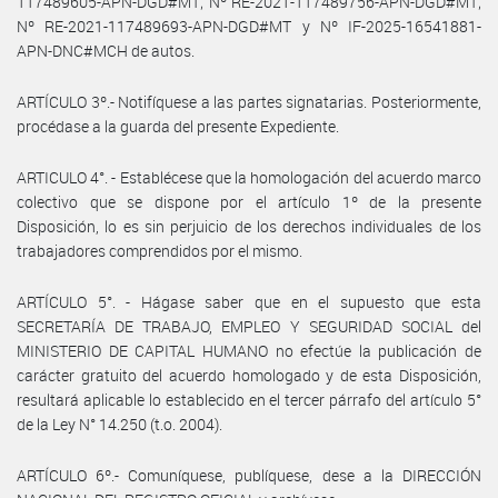
117489605-APN-DGD#MT; Nº RE-2021-117489756-APN-DGD#MT;
Nº RE-2021-117489693-APN-DGD#MT y Nº IF-2025-16541881-
APN-DNC#MCH de autos.
ARTÍCULO 3º.- Notifíquese a las partes signatarias. Posteriormente,
procédase a la guarda del presente Expediente.
ARTICULO 4°. - Establécese que la homologación del acuerdo marco
colectivo que se dispone por el artículo 1º de la presente
Disposición, lo es sin perjuicio de los derechos individuales de los
trabajadores comprendidos por el mismo.
ARTÍCULO 5°. - Hágase saber que en el supuesto que esta
SECRETARÍA DE TRABAJO, EMPLEO Y SEGURIDAD SOCIAL del
MINISTERIO DE CAPITAL HUMANO no efectúe la publicación de
carácter gratuito del acuerdo homologado y de esta Disposición,
resultará aplicable lo establecido en el tercer párrafo del artículo 5°
de la Ley N° 14.250 (t.o. 2004).
ARTÍCULO 6º.- Comuníquese, publíquese, dese a la DIRECCIÓN