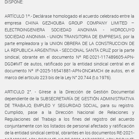
DISPONE:
ARTÍCULO 1º.- Declárase homologado el acuerdo celebrado entre la
empresa CHINA GEZHOUBA GROUP COMPANY LIMITED –
ELECTROINGENIERA SOCIEDAD ANONIMA - HIDROCUYO
SOCIEDAD ANONIMA - UNION TRANSITORIA DE EMPRESAS, por la
parte empleadora y la UNION OBRERA DE LA CONSTRUCCION DE
LA REPUBLICA ARGENTINA - SECCIONAL SANTA CRUZ por la parte
sindical, obrante en el documento Nº RE-2021-117489605-APN-
DGD#MT de autos, ratificado por la entidad sindical central en el
documento Nº IF-2025-16541881-APN-DNC#MCH de autos, en el
marco del artículo 223 bis de la Ley N° 20.744 (t.o.1976).
ARTICULO 2°. - Gírese a la Dirección de Gestión Documental
dependiente de la SUBSECRETARÍA DE GESTIÓN ADMINISTRATIVA
DE TRABAJO, EMPLEO Y SEGURIDAD SOCIAL, para su registro.
Cumplido, pase a la Dirección Nacional de Relaciones y
Regulaciones del Trabajo a los fines del registro del acuerdo
conjuntamente con los listados de personal afectado y ratificación
de la entidad sindical central, obrantes en los documentos RE-2021-