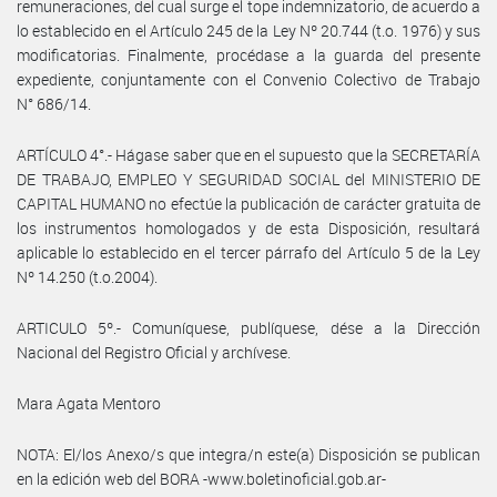
remuneraciones, del cual surge el tope indemnizatorio, de acuerdo a
lo establecido en el Artículo 245 de la Ley Nº 20.744 (t.o. 1976) y sus
modificatorias. Finalmente, procédase a la guarda del presente
expediente, conjuntamente con el Convenio Colectivo de Trabajo
N° 686/14.
ARTÍCULO 4°.- Hágase saber que en el supuesto que la SECRETARÍA
DE TRABAJO, EMPLEO Y SEGURIDAD SOCIAL del MINISTERIO DE
CAPITAL HUMANO no efectúe la publicación de carácter gratuita de
los instrumentos homologados y de esta Disposición, resultará
aplicable lo establecido en el tercer párrafo del Artículo 5 de la Ley
Nº 14.250 (t.o.2004).
ARTICULO 5º.- Comuníquese, publíquese, dése a la Dirección
Nacional del Registro Oficial y archívese.
Mara Agata Mentoro
NOTA: El/los Anexo/s que integra/n este(a) Disposición se publican
en la edición web del BORA -www.boletinoficial.gob.ar-