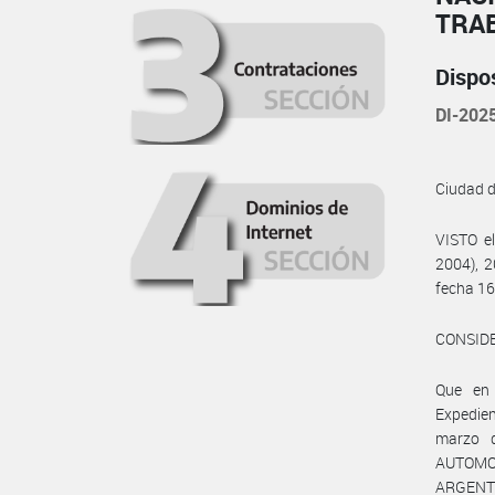
TRA
Dispo
DI-20
Ciudad 
VISTO e
2004), 2
fecha 16
CONSID
Que en
Expedie
marzo 
AUTOMOT
ARGENT