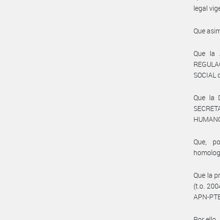
legal vig
Que asim
Que la
REGULA
SOCIAL 
Que la 
SECRETA
HUMANO t
Que, po
homolog
Que la p
(t.o. 20
APN-PTE
Por ello,