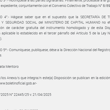
 3º.- Notifíquese a las partes signatarias. Finalmente, procédase a la g
 expediente, conjuntamente con el Convenio Colectivo de Trabajo N° 8/89
O 4°.- Hágase saber que en el supuesto que la SECRETARÍA DE 
 Y SEGURIDAD SOCIAL del MINISTERIO DE CAPITAL HUMANO no efe
ción de carácter gratuita del instrumento homologado y de esta Disp
á aplicable lo establecido en el tercer párrafo del Artículo 5 de la Ley 
).
 5º.- Comuníquese, publíquese, dése a la Dirección Nacional del Registro 
e.
ata Mentoro
/los Anexo/s que integra/n este(a) Disposición se publican en la edició
w.boletinoficial.gob.ar-
4/2025 N° 22445/25 v. 21/04/2025