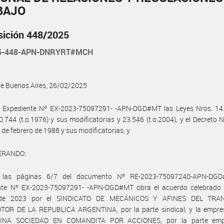
BAJO
sición 448/2025
25-448-APN-DNRYRT#MCH
de Buenos Aires, 26/02/2025
l Expediente Nº EX-2023-75097291- -APN-DGD#MT las Leyes Nros. 14.2
0.744 (t.o.1976) y sus modificatorias y 23.546 (t.o.2004), y el Decreto 
 de febrero de 1988 y sus modificatorias, y
ERANDO:
 las páginas 6/7 del documento Nº RE-2023-75097240-APN-DGD
nte Nº EX-2023-75097291- -APN-DGD#MT obra el acuerdo celebrado 
de 2023 por el SINDICATO DE MECÁNICOS Y AFINES DEL TRA
OR DE LA REPUBLICA ARGENTINA, por la parte sindical, y la empr
INA SOCIEDAD EN COMANDITA POR ACCIONES, por la parte empl