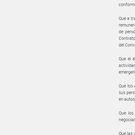
conforme
Que a tr
remunera
de perso
Contrato
del Conv
Que el á
activida
emergent
Que los 
sus pers
en autos
Que los
negociaci
Que las 