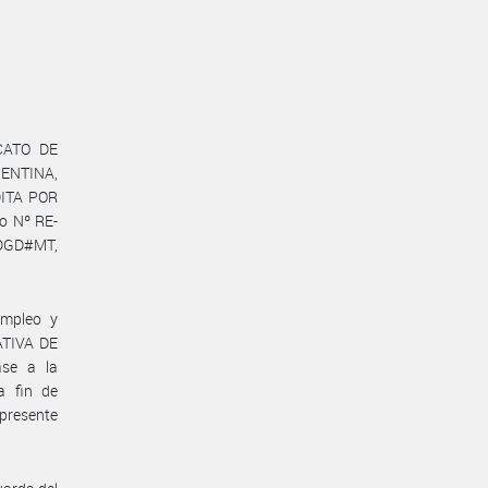
ICATO DE
ENTINA,
DITA POR
o Nº RE-
-DGD#MT,
Empleo y
ATIVA DE
se a la
 fin de
presente