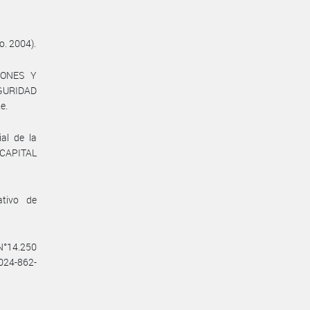
o. 2004).
IONES Y
GURIDAD
e.
al de la
 CAPITAL
ativo de
 N°14.250
2024-862-