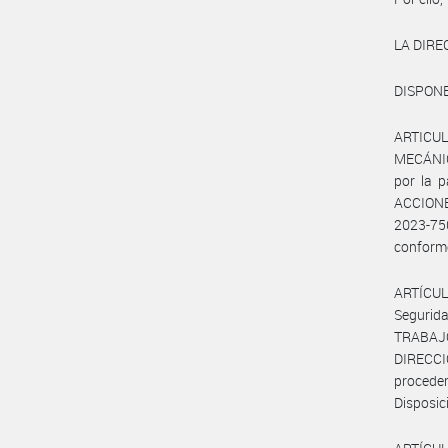
LA DIRE
DISPONE
ARTICUL
MECÁNI
por la 
ACCIONES
2023-75
conforme
ARTÍCUL
Segurid
TRABAJ
DIRECC
procede
Disposic