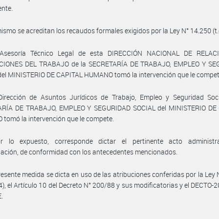
ente.
ismo se acreditan los recaudos formales exigidos por la Ley N° 14.250 (t.
 Asesoría Técnico Legal de esta DIRECCIÓN NACIONAL DE RELAC
CIONES DEL TRABAJO de la SECRETARÍA DE TRABAJO, EMPLEO Y SE
del MINISTERIO DE CAPITAL HUMANO tomó la intervención que le compet
Dirección de Asuntos Jurídicos de Trabajo, Empleo y Seguridad Soci
RÍA DE TRABAJO, EMPLEO Y SEGURIDAD SOCIAL del MINISTERIO DE
omó la intervención que le compete.
r lo expuesto, corresponde dictar el pertinente acto administr
ación, de conformidad con los antecedentes mencionados.
resente medida se dicta en uso de las atribuciones conferidas por la Ley
04), el Artículo 10 del Decreto N° 200/88 y sus modificatorias y el DECTO-
.