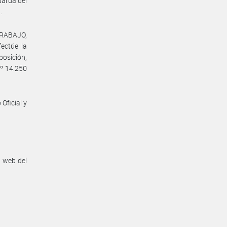
uarda del
.
TRABAJO,
ctúe la
osición,
Nº 14.250
Oficial y
n web del