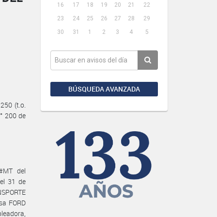
16
17
18
19
20
21
22
23
24
25
26
27
28
29
30
31
1
2
3
4
5
BÚSQUEDA AVANZADA
50 (t.o.
N° 200 de
#MT del
el 31 de
NSPORTE
esa FORD
eadora,