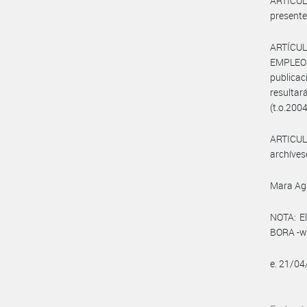
ARTÍCULO
presente
ARTÍCUL
EMPLEO
publica
resultar
(t.o.2004
ARTICULO
archíves
Mara Ag
NOTA: El
BORA -ww
e. 21/0