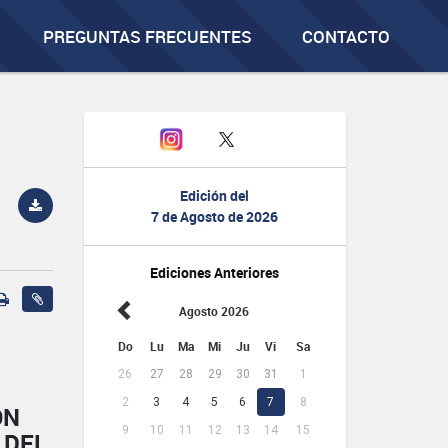
PREGUNTAS FRECUENTES
CONTACTO
Edición del
7 de Agosto de 2026
Ediciones Anteriores
Agosto 2026
Do
Lu
Ma
Mi
Ju
Vi
Sa
26
27
28
29
30
31
1
2
3
4
5
6
7
8
ÓN
9
10
11
12
13
14
15
 DEL