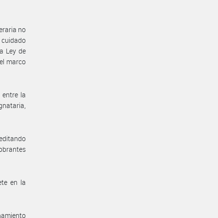
eraria no
e cuidado
la Ley de
 el marco
 entre la
gnataria,
reditando
 obrantes
te en la
enamiento