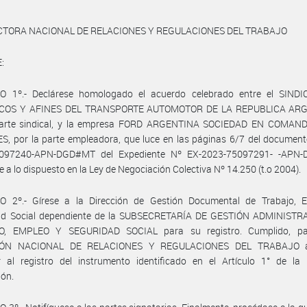
CTORA NACIONAL DE RELACIONES Y REGULACIONES DEL TRABAJO
:
O 1º.- Declárese homologado el acuerdo celebrado entre el SIND
COS Y AFINES DEL TRANSPORTE AUTOMOTOR DE LA REPUBLICA ARG
parte sindical, y la empresa FORD ARGENTINA SOCIEDAD EN COMAN
, por la parte empleadora, que luce en las páginas 6/7 del document
097240-APN-DGD#MT del Expediente Nº EX-2023-75097291- -APN
 a lo dispuesto en la Ley de Negociación Colectiva Nº 14.250 (t.o 2004).
O 2º.- Gírese a la Dirección de Gestión Documental de Trabajo, 
ad Social dependiente de la SUBSECRETARÍA DE GESTIÓN ADMINISTR
O, EMPLEO Y SEGURIDAD SOCIAL para su registro. Cumplido, pa
IÓN NACIONAL DE RELACIONES Y REGULACIONES DEL TRABAJO a
r al registro del instrumento identificado en el Artículo 1° de la 
ión.