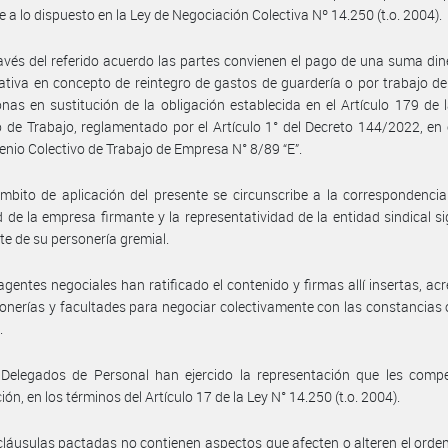
 a lo dispuesto en la Ley de Negociación Colectiva Nº 14.250 (t.o. 2004).
avés del referido acuerdo las partes convienen el pago de una suma din
tiva en concepto de reintegro de gastos de guardería o por trabajo d
nas en sustitución de la obligación establecida en el Artículo 179 de 
 de Trabajo, reglamentado por el Artículo 1° del Decreto 144/2022, en
enio Colectivo de Trabajo de Empresa N° 8/89 “E”.
mbito de aplicación del presente se circunscribe a la correspondencia
d de la empresa firmante y la representatividad de la entidad sindical si
e de su personería gremial.
agentes negociales han ratificado el contenido y firmas allí insertas, ac
onerías y facultades para negociar colectivamente con las constancias
.
 Delegados de Personal han ejercido la representación que les compe
ón, en los términos del Artículo 17 de la Ley N° 14.250 (t.o. 2004).
cláusulas pactadas no contienen aspectos que afecten o alteren el ord