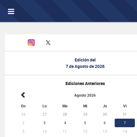
Toggle
navigation
Edición del
7 de Agosto de 2026
Ediciones Anteriores
Agosto 2026
Do
Lu
Ma
Mi
Ju
Vi
26
27
28
29
30
31
2
3
4
5
6
7
9
10
11
12
13
14