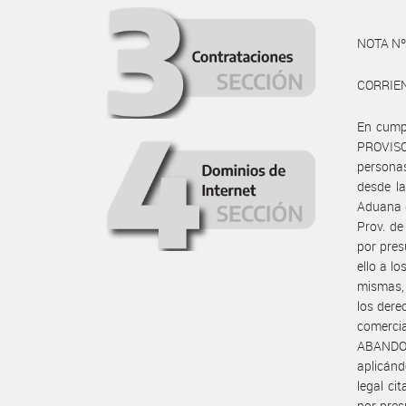
NOTA Nº
CORRIEN
En cumpl
PROVISO
personas
desde la
Aduana d
Prov. de
por pres
ello a l
mismas, 
los dere
comercia
ABANDON
aplicánd
legal ci
por presu