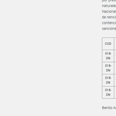
natural
Nacional
de reinc
contenc
sancione
COD
018-
DN
018-
DN
018-
DN
018-
DN
Benito A