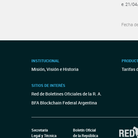
e. 21/0
Fecha d
INSTITUCIONAL
PRODUCT
Misión, Visión e Historia
Tarifas 
SITIOS DE INTERÉS
Red de Boletines Oficiales de la R. A.
BFA Blockchain Federal Argentina
Secretaría
Boletín Oficial
Legal y Técnica
de la República