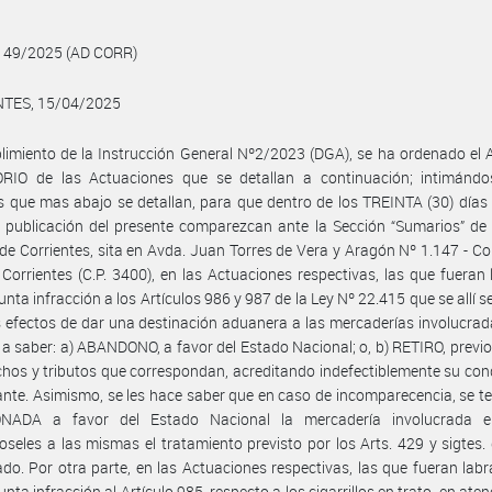
 49/2025 (AD CORR)
TES, 15/04/2025
imiento de la Instrucción General Nº2/2023 (DGA), se ha ordenado el
RIO de las Actuaciones que se detallan a continuación; intimándo
 que mas abajo se detallan, para que dentro de los TREINTA (30) días
 publicación del presente comparezcan ante la Sección “Sumarios” de 
e Corrientes, sita en Avda. Juan Torres de Vera y Aragón Nº 1.147 - Cor
 Corrientes (C.P. 3400), en las Actuaciones respectivas, las que fueran
unta infracción a los Artículos 986 y 987 de la Ley Nº 22.415 que se allí se
os efectos de dar una destinación aduanera a las mercaderías involucrad
a saber: a) ABANDONO, a favor del Estado Nacional; o, b) RETIRO, previ
chos y tributos que correspondan, acreditando indefectiblemente su con
nte. Asimismo, se les hace saber que en caso de incomparecencia, se t
ADA a favor del Estado Nacional la mercadería involucrada e
oseles a las mismas el tratamiento previsto por los Arts. 429 y sigtes. 
tado. Por otra parte, en las Actuaciones respectivas, las que fueran lab
nta infracción al Artículo 985, respecto a los cigarrillos en trato, en ate