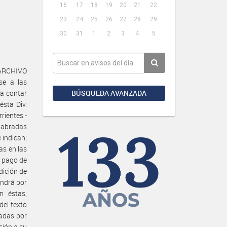
16
17
18
19
20
21
22
23
24
25
26
27
28
29
30
31
1
2
3
4
5
 ARCHIVO
se a las
BÚSQUEDA AVANZADA
 a contar
ésta Div.
rientes -
 labradas
 indican;
as en las
o pago de
dición de
endrá por
n éstas,
del texto
radas por
nción a su