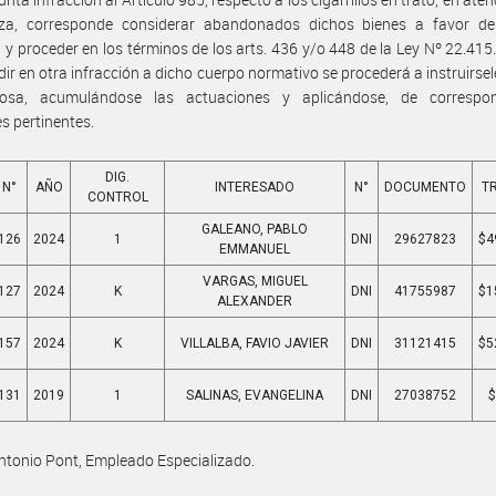
eza, corresponde considerar abandonados dichos bienes a favor de
 y proceder en los términos de los arts. 436 y/o 448 de la Ley Nº 22.415
idir en otra infracción a dicho cuerpo normativo se procederá a instruirse
iosa, acumulándose las actuaciones y aplicándose, de correspon
s pertinentes.
DIG.
N°
AÑO
INTERESADO
N°
DOCUMENTO
T
CONTROL
GALEANO, PABLO
126
2024
1
DNI
29627823
$4
EMMANUEL
VARGAS, MIGUEL
127
2024
K
DNI
41755987
$1
ALEXANDER
157
2024
K
VILLALBA, FAVIO JAVIER
DNI
31121415
$5
131
2019
1
SALINAS, EVANGELINA
DNI
27038752
$
ntonio Pont, Empleado Especializado.