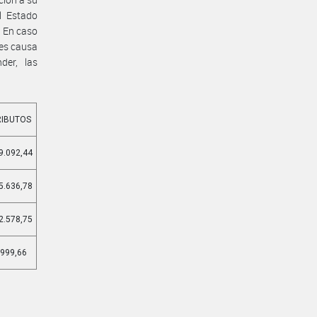
l Estado
. En caso
les causa
der, las
RIBUTOS
9.092,44
5.636,78
2.578,75
999,66