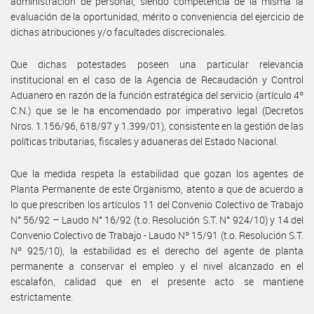
administración de personal, siendo competencia de la misma la
evaluación de la oportunidad, mérito o conveniencia del ejercicio de
dichas atribuciones y/o facultades discrecionales.
Que dichas potestades poseen una particular relevancia
institucional en el caso de la Agencia de Recaudación y Control
Aduanero en razón de la función estratégica del servicio (artículo 4º
C.N.) que se le ha encomendado por imperativo legal (Decretos
Nros. 1.156/96, 618/97 y 1.399/01), consistente en la gestión de las
políticas tributarias, fiscales y aduaneras del Estado Nacional.
Que la medida respeta la estabilidad que gozan los agentes de
Planta Permanente de este Organismo, atento a que de acuerdo a
lo que prescriben los artículos 11 del Convenio Colectivo de Trabajo
N° 56/92 – Laudo N° 16/92 (t.o. Resolución S.T. N° 924/10) y 14 del
Convenio Colectivo de Trabajo - Laudo Nº 15/91 (t.o. Resolución S.T.
Nº 925/10), la estabilidad es el derecho del agente de planta
permanente a conservar el empleo y el nivel alcanzado en el
escalafón, calidad que en el presente acto se mantiene
estrictamente.