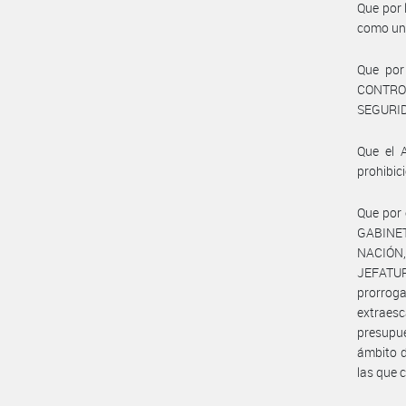
Que por
como un 
Que por
CONTROL
SEGURI
Que el A
prohibic
Que por 
GABINET
NACIÓN,
JEFATUR
prorroga
extraesc
presupue
ámbito d
las que 