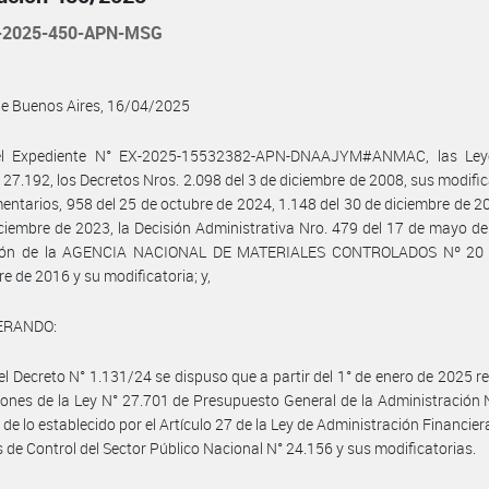
-2025-450-APN-MSG
de Buenos Aires, 16/04/2025
el Expediente N° EX-2025-15532382-APN-DNAAJYM#ANMAC, las Ley
 27.192, los Decretos Nros. 2.098 del 3 de diciembre de 2008, sus modific
ntarios, 958 del 25 de octubre de 2024, 1.148 del 30 de diciembre de 20
ciembre de 2023, la Decisión Administrativa Nro. 479 del 17 de mayo de
ión de la AGENCIA NACIONAL DE MATERIALES CONTROLADOS Nº 20 
e de 2016 y su modificatoria; y,
ERANDO:
el Decreto N° 1.131/24 se dispuso que a partir del 1° de enero de 2025 re
iones de la Ley N° 27.701 de Presupuesto General de la Administración 
 de lo establecido por el Artículo 27 de la Ley de Administración Financier
 de Control del Sector Público Nacional N° 24.156 y sus modificatorias.