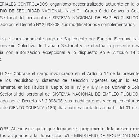
RIALES CONTROLADOS, organismo descentralizado actuante en la ór
RIO DE SEGURIDAD NACIONAL, Nivel C - Grado 0 del Convenio Cole
 Sectorial del personal del SISTEMA NACIONAL DE EMPLEO PUBLICO 
do por el Decreto Nº 2.098/08, sus modificatorios y complementarios.
iza el correspondiente pago del Suplemento por Función Ejecutiva Niv
onvenio Colectivo de Trabajo Sectorial y se efectúa la presente des
oria con autorización excepcional a lo dispuesto en el Artículo 14 
o.
O 2º.- Cúbrase el cargo involucrado en el Artículo 1° de la present
e los requisitos y sistemas de selección vigentes según lo esta
vamente, en los Títulos II, Capítulos III, IV y VIII, y IV del Convenio Col
 Sectorial del personal del SISTEMA NACIONAL DE EMPLEO PÚBLICO 
do por el Decreto Nº 2.098/08, sus modificatorios y complementarios
o de CIENTO OCHENTA (180) días hábiles contados a partir del 01 de 
 3º.- Atiéndase el gasto que demande el cumplimiento de la presente m
ditos asignados a la Jurisdicción 41 - MINISTERIO DE SEGURIDAD NA