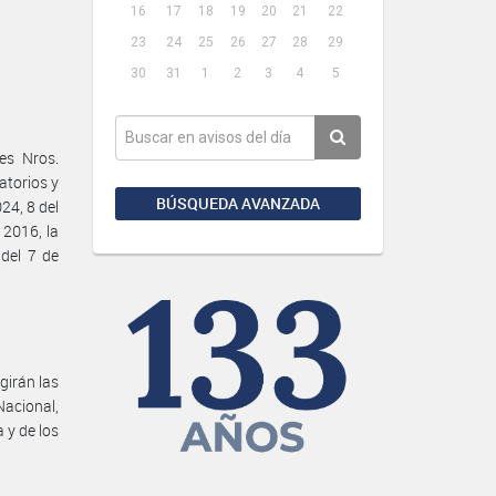
16
17
18
19
20
21
22
23
24
25
26
27
28
29
30
31
1
2
3
4
5
es Nros.
atorios y
BÚSQUEDA AVANZADA
24, 8 del
 2016, la
del 7 de
girán las
Nacional,
a y de los