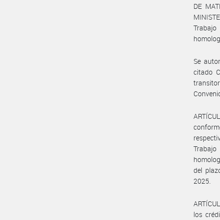
DE MATE
MINISTE
Trabajo
homologa
Se autor
citado C
transit
Conveni
ARTÍCUL
conform
respecti
Trabajo
homologa
del plaz
2025.
ARTÍCULO
los cré