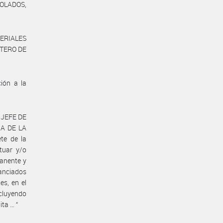
ROLADOS,
TERIALES
STERO DE
ción a la
l JEFE DE
IA DE LA
te de la
tuar y/o
manente y
nanciados
es, en el
ncluyendo
ta … “