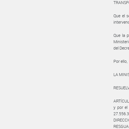
TRANSFO
Que el s
interven
Que la p
Minister
del Decr
Por ello,
LA MINI
RESUEL
ARTÍCULO
y por e
27.556.
DIRECC
RESGUA