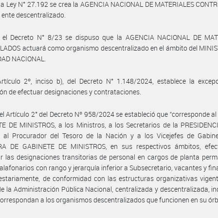
 la Ley N° 27.192 se crea la AGENCIA NACIONAL DE MATERIALES CONT
ente descentralizado.
 el Decreto N° 8/23 se dispuso que la AGENCIA NACIONAL DE MA
ADOS actuará como organismo descentralizado en el ámbito del MINI
DAD NACIONAL.
rtículo 2º, inciso b), del Decreto N° 1.148/2024, establece la excep
ión de efectuar designaciones y contrataciones.
el Artículo 2° del Decreto Nº 958/2024 se estableció que “corresponde a
E DE MINISTROS, a los Ministros, a los Secretarios de la PRESIDENC
 al Procurador del Tesoro de la Nación y a los Vicejefes de Gabine
A DE GABINETE DE MINISTROS, en sus respectivos ámbitos, efec
r las designaciones transitorias de personal en cargos de planta per
alafonarios con rango y jerarquía inferior a Subsecretario, vacantes y fi
stariamente, de conformidad con las estructuras organizativas vigent
e la Administración Pública Nacional, centralizada y descentralizada, i
correspondan a los organismos descentralizados que funcionen en su órbi