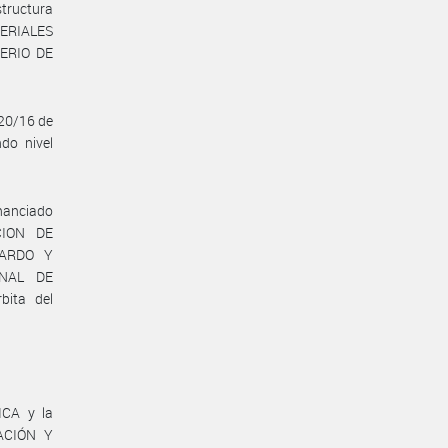
structura
TERIALES
TERIO DE
20/16 de
do nivel
inanciado
CION DE
UARDO Y
ONAL DE
bita del
CA y la
ACIÓN Y