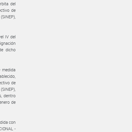
bita del
ctivo de
(SINEP),
el IV del
ignación
de dicho
e medida
blecido,
ectivo de
(SINEP),
, dentro
enero de
edida con
CIONAL -