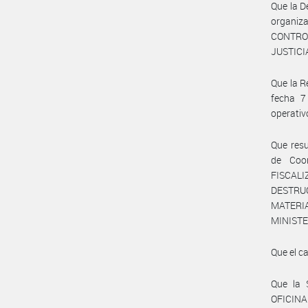
Que la D
organiz
CONTROL
JUSTIC
Que la 
fecha 7
operativ
Que resu
de Coo
FISCAL
DESTRU
MATERIA
MINISTE
Que el c
Que la
OFICIN