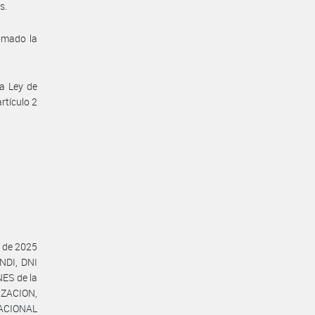
s.
tomado la
la Ley de
rtículo 2
o de 2025
NDI, DNI
ES de la
ZACION,
ACIONAL