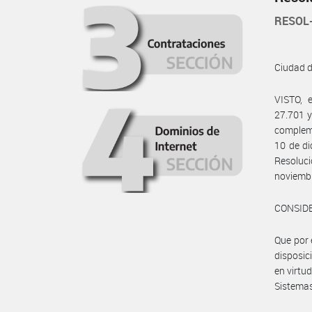
RESOL
Ciudad 
VISTO, 
27.701 y
compleme
10 de di
Resoluc
noviembr
CONSID
Que por 
disposic
en virtud
Sistemas