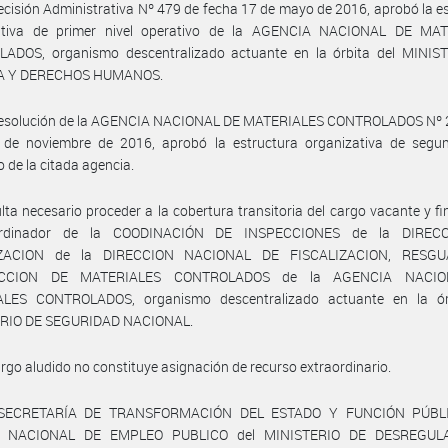
ecisión Administrativa Nº 479 de fecha 17 de mayo de 2016, aprobó la e
ativa de primer nivel operativo de la AGENCIA NACIONAL DE MA
ADOS, organismo descentralizado actuante en la órbita del MINIS
IA Y DERECHOS HUMANOS.
Resolución de la AGENCIA NACIONAL DE MATERIALES CONTROLADOS Nº 
 de noviembre de 2016, aprobó la estructura organizativa de segun
o de la citada agencia.
lta necesario proceder a la cobertura transitoria del cargo vacante y f
rdinador de la COODINACIÓN DE INSPECCIONES de la DIREC
IZACION de la DIRECCION NACIONAL DE FISCALIZACION, RESG
CCION DE MATERIALES CONTROLADOS de la AGENCIA NACI
LES CONTROLADOS, organismo descentralizado actuante en la ór
RIO DE SEGURIDAD NACIONAL.
argo aludido no constituye asignación de recurso extraordinario.
 SECRETARÍA DE TRANSFORMACIÓN DEL ESTADO Y FUNCIÓN PÚBLI
A NACIONAL DE EMPLEO PUBLICO del MINISTERIO DE DESREGUL