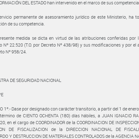
RMACIÓN DEL ESTADO han intervenido en el marco de sus competencia
ervicio permanente de asesoramiento jurídico de este Ministerio, ha 
ción de su competencia.
resente medida se dicta en virtud de las atribuciones conferidas por 
io Nº 22.520 (T.O. por Decreto Nº 438/98) y sus modificaciones y por el a
eto Nº 958/24.
STRA DE SEGURIDAD NACIONAL
VE
 1º.- Dase por designado con carácter transitorio, a partir del 1 de ener
l término de CIENTO OCHENTA (180) días hábiles, a JUAN IGNACIO RA
320, en el cargo de COORDINADOR de la COORDINACION DE INSPECCION
ION DE FISCALIZACION de la DIRECCION NACIONAL DE FISCALI
RDO Y DESTRUCCION DE MATERIALES CONTROLADOS de la AGENCIA N