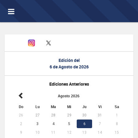
Toggle
navigation
Edición del
6 de Agosto de 2026
Ediciones Anteriores
Agosto 2026
Do
Lu
Ma
Mi
Ju
Vi
Sa
26
27
28
29
30
31
1
2
3
4
5
6
7
8
9
10
11
12
13
14
15