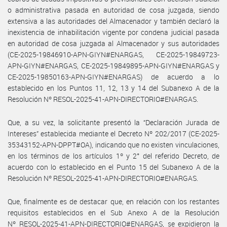
o administrativa pasada en autoridad de cosa juzgada, siendo
extensiva a las autoridades del Almacenador y también declaró la
inexistencia de inhabilitación vigente por condena judicial pasada
en autoridad de cosa juzgada al Almacenador y sus autoridades
(CE-2025-19846910-APN-GIYN#ENARGAS, CE-2025-19849723-
APN-GIYN#ENARGAS, CE-2025-19849895-APN-GIYN#ENARGAS y
CE-2025-19850163-APN-GIYN#ENARGAS) de acuerdo a lo
establecido en los Puntos 11, 12, 13 y 14 del Subanexo A de la
Resolución Nº RESOL-2025-41-APN-DIRECTORIO#ENARGAS.
Que, a su vez, la solicitante presentó la “Declaración Jurada de
Intereses” establecida mediante el Decreto Nº 202/2017 (CE-2025-
35343152-APN-DPPT#OA), indicando que no existen vinculaciones,
en los términos de los artículos 1º y 2° del referido Decreto, de
acuerdo con lo establecido en el Punto 15 del Subanexo A de la
Resolución Nº RESOL-2025-41-APN-DIRECTORIO#ENARGAS.
Que, finalmente es de destacar que, en relación con los restantes
requisitos establecidos en el Sub Anexo A de la Resolución
Nº RESOL-2025-41-APN-DIRECTORIO#ENARGAS, se expidieron la