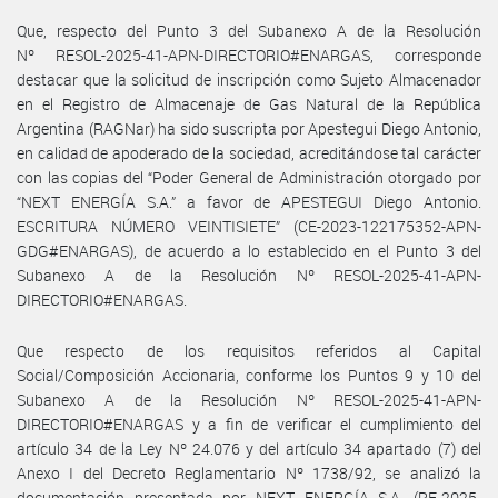
Que, respecto del Punto 3 del Subanexo A de la Resolución
Nº RESOL-2025-41-APN-DIRECTORIO#ENARGAS, corresponde
destacar que la solicitud de inscripción como Sujeto Almacenador
en el Registro de Almacenaje de Gas Natural de la República
Argentina (RAGNar) ha sido suscripta por Apestegui Diego Antonio,
en calidad de apoderado de la sociedad, acreditándose tal carácter
con las copias del “Poder General de Administración otorgado por
“NEXT ENERGÍA S.A.” a favor de APESTEGUI Diego Antonio.
ESCRITURA NÚMERO VEINTISIETE” (CE-2023-122175352-APN-
GDG#ENARGAS), de acuerdo a lo establecido en el Punto 3 del
Subanexo A de la Resolución Nº RESOL-2025-41-APN-
DIRECTORIO#ENARGAS.
Que respecto de los requisitos referidos al Capital
Social/Composición Accionaria, conforme los Puntos 9 y 10 del
Subanexo A de la Resolución Nº RESOL-2025-41-APN-
DIRECTORIO#ENARGAS y a fin de verificar el cumplimiento del
artículo 34 de la Ley Nº 24.076 y del artículo 34 apartado (7) del
Anexo I del Decreto Reglamentario Nº 1738/92, se analizó la
documentación presentada por NEXT ENERGÍA S.A. (RE-2025-