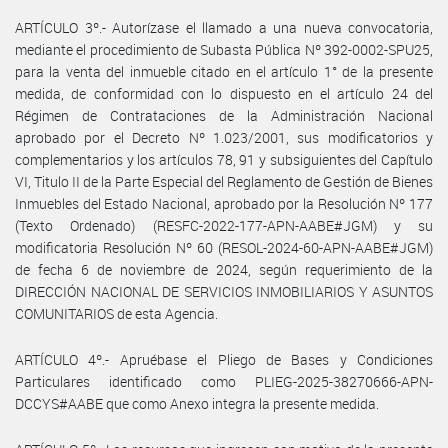
ARTÍCULO 3º.- Autorízase el llamado a una nueva convocatoria,
mediante el procedimiento de Subasta Pública Nº 392-0002-SPU25,
para la venta del inmueble citado en el artículo 1° de la presente
medida, de conformidad con lo dispuesto en el artículo 24 del
Régimen de Contrataciones de la Administración Nacional
aprobado por el Decreto Nº 1.023/2001, sus modificatorios y
complementarios y los artículos 78, 91 y subsiguientes del Capítulo
VI, Titulo II de la Parte Especial del Reglamento de Gestión de Bienes
Inmuebles del Estado Nacional, aprobado por la Resolución Nº 177
(Texto Ordenado) (RESFC-2022-177-APN-AABE#JGM) y su
modificatoria Resolución Nº 60 (RESOL-2024-60-APN-AABE#JGM)
de fecha 6 de noviembre de 2024, según requerimiento de la
DIRECCIÓN NACIONAL DE SERVICIOS INMOBILIARIOS Y ASUNTOS
COMUNITARIOS de esta Agencia.
ARTÍCULO 4º.- Apruébase el Pliego de Bases y Condiciones
Particulares identificado como PLIEG-2025-38270666-APN-
DCCYS#AABE que como Anexo integra la presente medida.