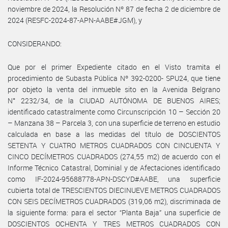
noviembre de 2024, la Resolución Nº 87 de fecha 2 de diciembre de
2024 (RESFC-2024-87-APN-AABE#JGM), y
CONSIDERANDO:
Que por el primer Expediente citado en el Visto tramita el
procedimiento de Subasta Pública Nº 392-0200- SPU24, que tiene
por objeto la venta del inmueble sito en la Avenida Belgrano
N° 2232/34, de la CIUDAD AUTÓNOMA DE BUENOS AIRES;
identificado catastralmente como Circunscripción 10 – Sección 20
– Manzana 38 – Parcela 3, con una superficie de terreno en estudio
calculada en base a las medidas del título de DOSCIENTOS
SETENTA Y CUATRO METROS CUADRADOS CON CINCUENTA Y
CINCO DECÍMETROS CUADRADOS (274,55 m2) de acuerdo con el
Informe Técnico Catastral, Dominial y de Afectaciones identificado
como IF-2024-95688778-APN-DSCYD#AABE, una superficie
cubierta total de TRESCIENTOS DIECINUEVE METROS CUADRADOS
CON SEIS DECÍMETROS CUADRADOS (319,06 m2), discriminada de
la siguiente forma: para el sector “Planta Baja” una superficie de
DOSCIENTOS OCHENTA Y TRES METROS CUADRADOS CON