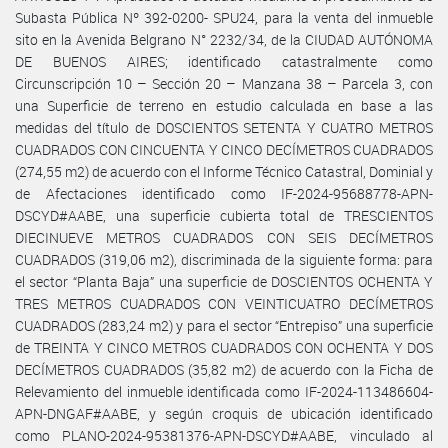
Subasta Pública Nº 392-0200- SPU24, para la venta del inmueble
sito en la Avenida Belgrano N° 2232/34, de la CIUDAD AUTÓNOMA
DE BUENOS AIRES; identificado catastralmente como
Circunscripción 10 – Sección 20 – Manzana 38 – Parcela 3, con
una Superficie de terreno en estudio calculada en base a las
medidas del título de DOSCIENTOS SETENTA Y CUATRO METROS
CUADRADOS CON CINCUENTA Y CINCO DECÍMETROS CUADRADOS
(274,55 m2) de acuerdo con el Informe Técnico Catastral, Dominial y
de Afectaciones identificado como IF-2024-95688778-APN-
DSCYD#AABE, una superficie cubierta total de TRESCIENTOS
DIECINUEVE METROS CUADRADOS CON SEIS DECÍMETROS
CUADRADOS (319,06 m2), discriminada de la siguiente forma: para
el sector “Planta Baja” una superficie de DOSCIENTOS OCHENTA Y
TRES METROS CUADRADOS CON VEINTICUATRO DECÍMETROS
CUADRADOS (283,24 m2) y para el sector “Entrepiso” una superficie
de TREINTA Y CINCO METROS CUADRADOS CON OCHENTA Y DOS
DECÍMETROS CUADRADOS (35,82 m2) de acuerdo con la Ficha de
Relevamiento del inmueble identificada como IF-2024-113486604-
APN-DNGAF#AABE, y según croquis de ubicación identificado
como PLANO-2024-95381376-APN-DSCYD#AABE, vinculado al