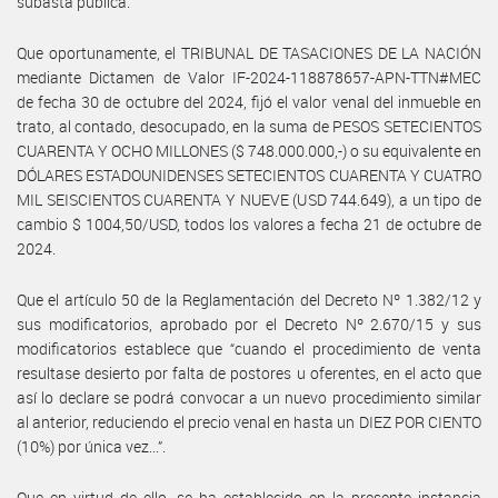
subasta pública.
Que oportunamente, el TRIBUNAL DE TASACIONES DE LA NACIÓN
mediante Dictamen de Valor IF-2024-118878657-APN-TTN#MEC
de fecha 30 de octubre del 2024, fijó el valor venal del inmueble en
trato, al contado, desocupado, en la suma de PESOS SETECIENTOS
CUARENTA Y OCHO MILLONES ($ 748.000.000,-) o su equivalente en
DÓLARES ESTADOUNIDENSES SETECIENTOS CUARENTA Y CUATRO
MIL SEISCIENTOS CUARENTA Y NUEVE (USD 744.649), a un tipo de
cambio $ 1004,50/USD, todos los valores a fecha 21 de octubre de
2024.
Que el artículo 50 de la Reglamentación del Decreto Nº 1.382/12 y
sus modificatorios, aprobado por el Decreto Nº 2.670/15 y sus
modificatorios establece que “cuando el procedimiento de venta
resultase desierto por falta de postores u oferentes, en el acto que
así lo declare se podrá convocar a un nuevo procedimiento similar
al anterior, reduciendo el precio venal en hasta un DIEZ POR CIENTO
(10%) por única vez...”.
Que en virtud de ello, se ha establecido en la presente instancia