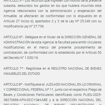
ARTÍCULO 5º.- Los recursos que ingresen con motivo de la presente
subasta, deducidos los gastos en los que hubiera incurrido esta
Agencia relacionados con la administración y enajenación del
inmueble, se afectarán de conformidad con lo dispuesto en el
Artículo 27 inciso d), apartados 2 y 3 de la Ley Nº 25.246 con su
modificatoria Ley N° 27.739.
ARTÍCULO 6º.- Delégase en el titular de la DIRECCIÓN GENERAL DE
ADMINISTRACIÓN de esta Agencia la facultad para emitir circulares
modificatorias en el marco del presente procedimiento de
contratación, de conformidad con lo establecido por el Artículo 50
del Decreto N° 1.030/16.
ARTÍCULO 7º.- Regístrese en el REGISTRO NACIONAL DE BIENES
INMUEBLES DEL ESTADO.
ARTÍCULO 8º.- Notifíquese al JUZGADO NACIONAL EN LO CRIMINAL
Y CORRECCIONAL FEDERAL Nº 11, junto con el respectivo Pliego de
Bases y Condiciones Particulares identificado como PLIEG-2025-
38270666-APN-DCCYS#AABE y a la DIRECCIÓN NACIONAL DEL
REGISTRO NACIONAL DE BIENES SECUESTRADOS Y