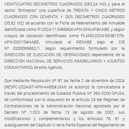
VEINTICUATRO DECÍMETROS CUADRADOS (283,24 m2) y para el
sector “Entrepiso” una superficie de TREINTA Y CINCO METROS
CUADRADOS CON OCHENTA Y DOS DECÍMETROS CUADRADOS
(35,82 m2) de acuerdo con la Ficha de Relevamiento del inmueble
identificada como IF-2024-113486604-APN-DNGAF#AABE, y según
croquis de ubicación identificado como PLANO-2024-95381376-
APN-DSCYD#AABE, vinculado al RENABE bajo el CIE
Nº 0200069862/1, según requerimiento formulado por la
DIRECCIÓN DE EJECUCIÓN DE OPERACIONES dependiente de la
DIRECCIÓN NACIONAL DE SERVICIOS INMOBILIARIOS Y ASUNTOS
COMUNITARIOS de esta Agencia.
Que mediante Resolución Nº 87 de fecha 2 de diciembre de 2024
(RESFC-2024-87-APN-AABE#JGM) se autorizó la convocatoria a
través del procedimiento de Subasta Pública Nº 392-0200-SPU24,
de conformidad con lo dispuesto en el artículo 24 del Régimen de
Contrataciones de la Administración Nacional aprobado por el
Decreto Nº 1.023 de fecha 13 de agosto de 2001, sus
modificatorios y complementarios y los artículos 78, 91 y
subsiguientes del Capítulo VI de la Parte Especial del Reglamento de