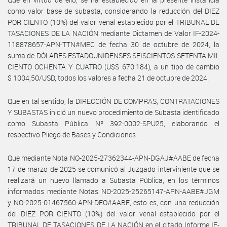
como valor base de subasta, considerando la reducción del DIEZ
POR CIENTO (10%) del valor venal establecido por el TRIBUNAL DE
TASACIONES DE LA NACIÓN mediante Dictamen de Valor IF-2024-
118878657-APN-TTN#MEC de fecha 30 de octubre de 2024, la
suma de DÓLARES ESTADOUNIDENSES SEISCIENTOS SETENTA MIL
CIENTO OCHENTA Y CUATRO (U$S 670.184), a un tipo de cambio
$ 1004,50/USD, todos los valores a fecha 21 de octubre de 2024.
Que en tal sentido, la DIRECCIÓN DE COMPRAS, CONTRATACIONES
Y SUBASTAS inició un nuevo procedimiento de Subasta identificado
como Subasta Pública Nº 392-0002-SPU25, elaborando el
respectivo Pliego de Bases y Condiciones.
Que mediante Nota NO-2025-27362344-APN-DGAJ#AABE de fecha
17 de marzo de 2025 se comunicó al Juzgado interviniente que se
realizará un nuevo llamado a Subasta Pública, en los términos
informados mediante Notas NO-2025-25265147-APN-AABE#JGM
y NO-2025-01467560-APN-DEO#AABE, esto es, con una reducción
del DIEZ POR CIENTO (10%) del valor venal establecido por el
TRIBUNAL DE TASACIONES DE LA NACIÓN en el citado Informe IF-