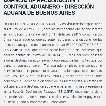
AGENCIA DE RECAUDACIÓN Y
CONTROL ADUANERO - DIRECCIÓN
ADUANA DE BUENOS AIRES
La DIRECCION GENERAL DE ADUANAS, en virtud de lo dispuesto en
el Art. 1ro. de la Ley 25603, para las mercaderías que se encuentran
en la situación prevista en el Art. 417 de la Ley 22415, comunica por
única vez a aquellos que acrediten su derecho a disponer de las
mercaderías que se detallan en el Anexo IF-2025-00779123-AFIP-
DIABSA#SDGOAM que forma parte integrante del presente, que
podrán dentro del plazo de TREINTA (30) días corridos, solicitar
alguna destinación autorizada, previo pago de las multas que por
derecho correspondieren. Transcurrido el plazo mencionado, el
Servicio Aduanero procederá de acuerdo a lo dispuesto en los Arts.
2do., 3ro., 4to. y 5to. de la Ley 25603, y hasta tanto los titulares
conserven su derecho a disponer de las mercaderías, a efectos de
solicitar alguna destinación aduanera para las mismas presentarse
en la Sección Gestión de Rezagos (SE GSRE), dependiente de la
Dirección Aduana de Buenos Aires, sita en Av. Hipólito Yrigoyen 440
5°, de la Ciudad Autónoma de Buenos Aires.