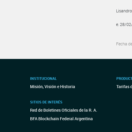
Lisandro
e. 28/0
Fecha d
INSTITUCIONAL
PRODUCT
Misión, Visión e Historia
Tarifas 
SITIOS DE INTERÉS
Red de Boletines Oficiales de la R. A.
BFA Blockchain Federal Argentina