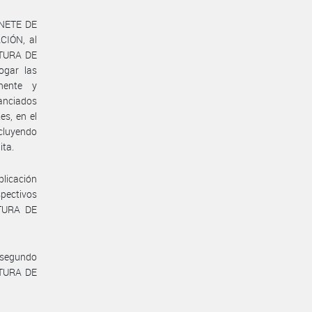
INETE DE
CIÓN, al
ATURA DE
ogar las
nente y
nanciados
es, en el
ncluyendo
ita.
plicación
spectivos
ATURA DE
y segundo
ATURA DE