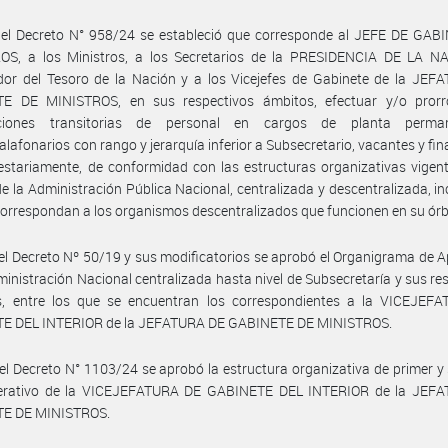
 el Decreto N° 958/24 se estableció que corresponde al JEFE DE GAB
OS, a los Ministros, a los Secretarios de la PRESIDENCIA DE LA NA
dor del Tesoro de la Nación y a los Vicejefes de Gabinete de la JEF
E DE MINISTROS, en sus respectivos ámbitos, efectuar y/o prorr
aciones transitorias de personal en cargos de planta perma
alafonarios con rango y jerarquía inferior a Subsecretario, vacantes y fi
stariamente, de conformidad con las estructuras organizativas vigent
e la Administración Pública Nacional, centralizada y descentralizada, i
correspondan a los organismos descentralizados que funcionen en su órb
el Decreto Nº 50/19 y sus modificatorios se aprobó el Organigrama de A
ministración Nacional centralizada hasta nivel de Subsecretaría y sus re
os, entre los que se encuentran los correspondientes a la VICEJEF
E DEL INTERIOR de la JEFATURA DE GABINETE DE MINISTROS.
el Decreto N° 1103/24 se aprobó la estructura organizativa de primer 
perativo de la VICEJEFATURA DE GABINETE DEL INTERIOR de la JEF
E DE MINISTROS.