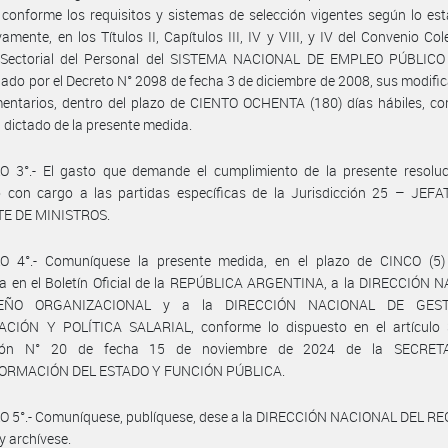
 conforme los requisitos y sistemas de selección vigentes según lo est
vamente, en los Títulos II, Capítulos III, IV y VIII, y IV del Convenio Col
 Sectorial del Personal del SISTEMA NACIONAL DE EMPLEO PÚBLICO 
do por el Decreto N° 2098 de fecha 3 de diciembre de 2008, sus modific
entarios, dentro del plazo de CIENTO OCHENTA (180) días hábiles, co
el dictado de la presente medida.
O 3°.- El gasto que demande el cumplimiento de la presente resoluc
o con cargo a las partidas específicas de la Jurisdicción 25 – JEF
E DE MINISTROS.
O 4°.- Comuníquese la presente medida, en el plazo de CINCO (5)
da en el Boletín Oficial de la REPÚBLICA ARGENTINA, a la DIRECCIÓN 
EÑO ORGANIZACIONAL y a la DIRECCIÓN NACIONAL DE GES
CIÓN Y POLÍTICA SALARIAL, conforme lo dispuesto en el artículo 
ción N° 20 de fecha 15 de noviembre de 2024 de la SECRET
ORMACIÓN DEL ESTADO Y FUNCIÓN PÚBLICA.
O 5°.- Comuníquese, publíquese, dese a la DIRECCIÓN NACIONAL DEL R
y archívese.