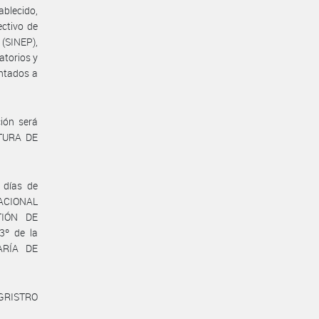
ablecido,
ectivo de
(SINEP),
atorios y
ntados a
ión será
ATURA DE
 días de
NACIONAL
TIÓN DE
3º de la
ARÍA DE
EGRISTRO