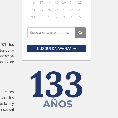
16
17
18
19
20
21
22
23
24
25
26
27
28
29
30
31
1
2
3
4
5
701, los
BÚSQUEDA AVANZADA
torios y
 de fecha
ha 17 de
 rigen en
 y de los
de la Ley
inos del