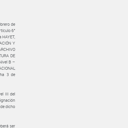
ebrero de
tículo 6°
la HAYET,
RACIÓN Y
ARCHIVO
ATURA DE
ivel B –
 NACIONAL
cha 3 de
l III del
ignación
 de dicho
eberá ser