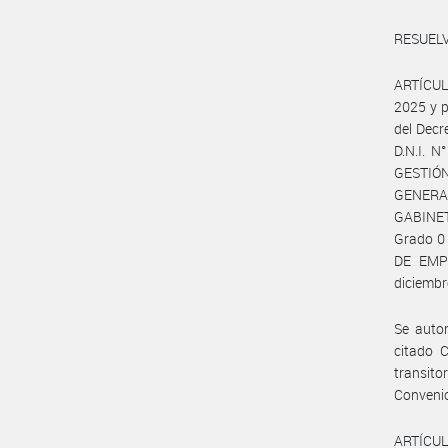
RESUELV
ARTÍCULO
2025 y p
del Decr
D.N.I. 
GESTIÓ
GENERAL
GABINET
Grado 0 
DE EMPL
diciembr
Se autor
citado C
transito
Conveni
ARTÍCULO