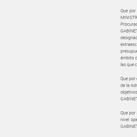
Que por
MINISTR
Procura
GABINET
design
extraesc
presupue
ámbito d
las que 
Que por 
de la Ad
objetiv
GABINET
Que por 
nivel o
GABINET