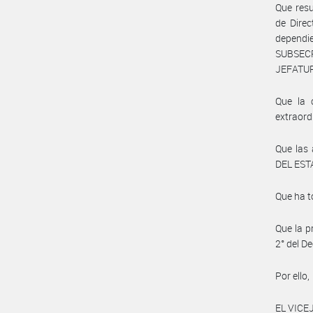
Que resu
de Dire
depend
SUBSECR
JEFATUR
Que la 
extraord
Que las
DEL ESTA
Que ha t
Que la p
2° del D
Por ello,
EL VICE