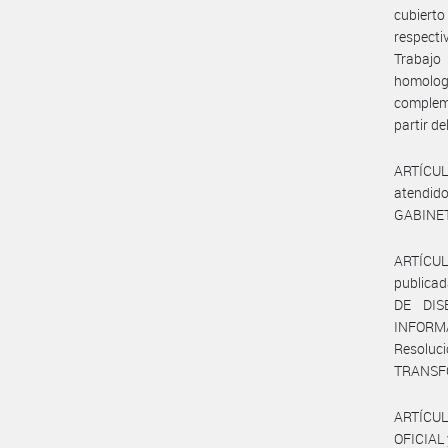
cubierto
respecti
Trabajo
homologa
complem
partir d
ARTÍCUL
atendid
GABINET
ARTÍCUL
publica
DE DIS
INFORMA
Resolu
TRANSF
ARTÍCUL
OFICIAL 