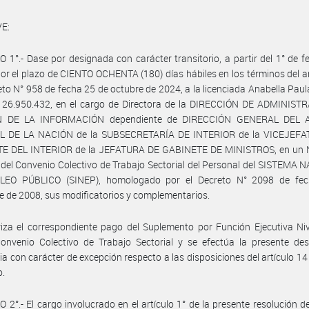
E:
 1°.- Dase por designada con carácter transitorio, a partir del 1° de f
or el plazo de CIENTO OCHENTA (180) días hábiles en los términos del ar
eto N° 958 de fecha 25 de octubre de 2024, a la licenciada Anabella Pau
N° 26.950.432, en el cargo de Directora de la DIRECCIÓN DE ADMINIST
N DE LA INFORMACIÓN dependiente de DIRECCIÓN GENERAL DEL 
 DE LA NACIÓN de la SUBSECRETARÍA DE INTERIOR de la VICEJEF
E DEL INTERIOR de la JEFATURA DE GABINETE DE MINISTROS, en un N
del Convenio Colectivo de Trabajo Sectorial del Personal del SISTEMA
EO PÚBLICO (SINEP), homologado por el Decreto N° 2098 de fe
e de 2008, sus modificatorios y complementarios.
iza el correspondiente pago del Suplemento por Función Ejecutiva Nive
onvenio Colectivo de Trabajo Sectorial y se efectúa la presente des
ria con carácter de excepción respecto a las disposiciones del artículo 14
o.
 2°.- El cargo involucrado en el artículo 1° de la presente resolución d