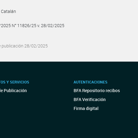
 Catalán
2/2025 N° 11826/25 v. 28/02/2025
e publicación 28/02/2025
OS Y SERVICIOS
AUTENTICACIONES
de Publicación
BFA Repositorio recibos
BFA Verificación
Firma digital