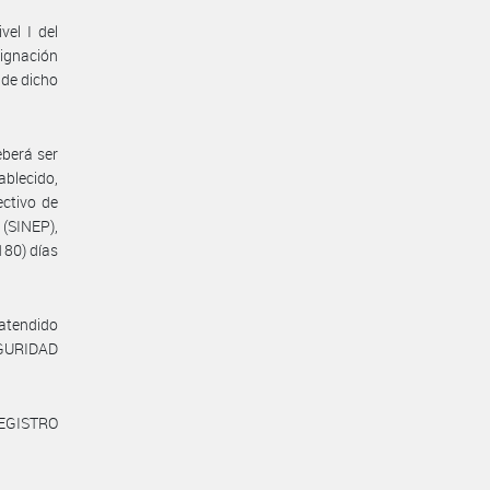
vel I del
ignación
 de dicho
eberá ser
ablecido,
ectivo de
(SINEP),
80) días
 atendido
SEGURIDAD
REGISTRO