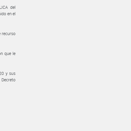
ICA del
do en el
e recurso
ón que le
20 y sus
l Decreto