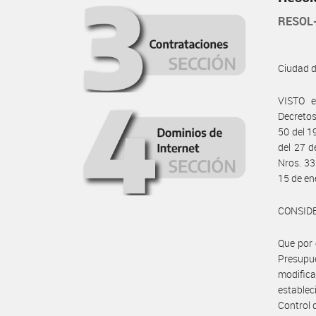
RESOL
Ciudad 
VISTO e
Decretos
50 del 1
del 27 d
Nros. 33
15 de en
CONSID
Que por 
Presupue
modifica
establec
Control 