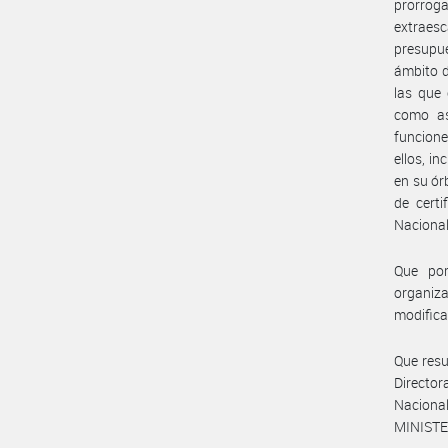
prorroga
extraesc
presupue
ámbito d
las que
como as
funcione
ellos, i
en su ór
de certi
Nacional
Que por
organiza
modifica
Que resu
Director
Naciona
MINISTE