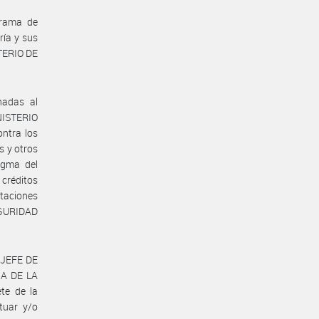
grama de
ría y sus
STERIO DE
nadas al
NISTERIO
ntra los
s y otros
igma del
créditos
otaciones
EGURIDAD
l JEFE DE
IA DE LA
te de la
tuar y/o