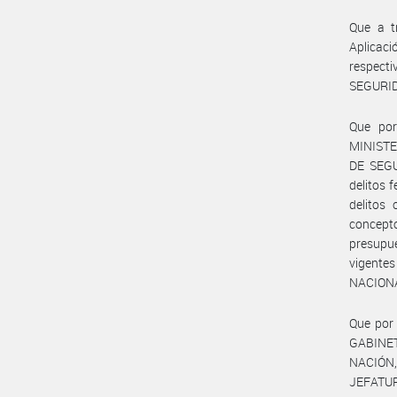
Que a t
Aplicaci
respecti
SEGURI
Que por
MINISTE
DE SEGU
delitos 
delitos
concept
presupue
vigente
NACION
Que por 
GABINET
NACIÓN,
JEFATUR