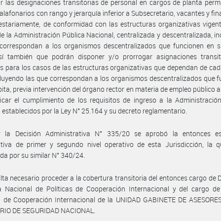
r las designaciones transitorias de personal en cargos de planta per
alafonarios con rango y jerarquía inferior a Subsecretario, vacantes y fi
stariamente, de conformidad con las estructuras organizativas vigent
e la Administración Pública Nacional, centralizada y descentralizada, i
 correspondan a los organismos descentralizados que funcionen en su
í también que podrán disponer y/o prorrogar asignaciones transit
s para los casos de las estructuras organizativas que dependan de ca
ncluyendo las que correspondan a los organismos descentralizados que 
bita, previa intervención del órgano rector en materia de empleo público a 
ficar el cumplimiento de los requisitos de ingreso a la Administració
 establecidos por la Ley N° 25.164 y su decreto reglamentario.
 la Decisión Administrativa N° 335/20 se aprobó la entonces es
tiva de primer y segundo nivel operativo de esta Jurisdicción, la q
da por su similar N° 340/24.
lta necesario proceder a la cobertura transitoria del entonces cargo de D
a Nacional de Políticas de Cooperación Internacional y del cargo de
l de Cooperación Internacional de la UNIDAD GABINETE DE ASESORES
RIO DE SEGURIDAD NACIONAL.