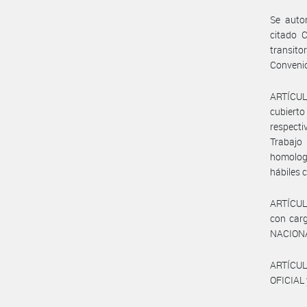
Se autor
citado C
transito
Conveni
ARTÍCULO
cubierto
respecti
Trabajo
homologa
hábiles 
ARTÍCULO
con carg
NACION
ARTÍCUL
OFICIAL 