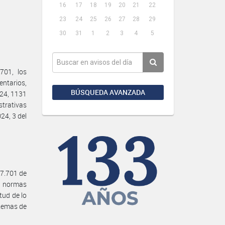
16
17
18
19
20
21
22
23
24
25
26
27
28
29
30
31
1
2
3
4
5
701, los
entarios,
BÚSQUEDA AVANZADA
024, 1131
strativas
24, 3 del
27.701 de
us normas
tud de lo
stemas de