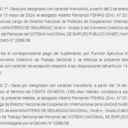
 1º.- Dase por designado con carácter transitorio, a partir del 2 de ener
el 15 mayo de 2024, al abogado Alberto Fernando FÖHRIG (D.N.I. N° 20
tonces cargo de Director Nacional de Políticas de Cooperación Internac
 MINISTERIO DE SEGURIDAD, Nivel A - Grado 0 del Convenio Colectivo d
al del Personal del SISTEMA NACIONAL DE EMPLEO PÚBLICO (SINEP), ho
ecreto N° 2098/08.
iza el correspondiente pago del Suplemento por Función Ejecutiva Ni
onvenio Colectivo de Trabajo Sectorial y se efectúa la presente des
ria con carácter de excepción respecto a las disposiciones del artículo 14
o.
 2°.- Dase por designado con carácter transitorio, a partir del 16 d
or el término de CIENTO OCHENTA (180) días hábiles, contados a part
 la presente medida, al abogado Alberto Fernando FÖHRIG (D.N.I. N° 20
rgo de Director Nacional de Cooperación Internacional de la UNIDAD GA
S de este MINISTERIO DE SEGURIDAD NACIONAL, Nivel A - Grado 0 del 
vo de Trabajo Sectorial del Personal del SISTEMA NACIONAL DE EMPLEO
 homologado por el Decreto N° 2098/08.