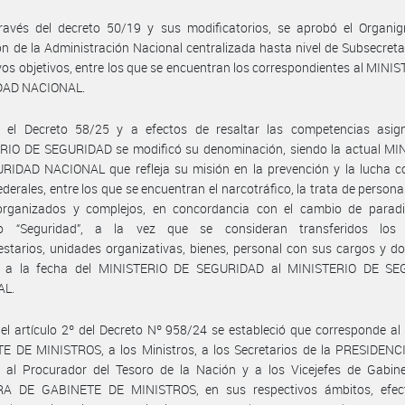
ravés del decreto 50/19 y sus modificatorios, se aprobó el Organi
ón de la Administración Nacional centralizada hasta nivel de Subsecreta
vos objetivos, entre los que se encuentran los correspondientes al MINI
DAD NACIONAL.
 el Decreto 58/25 y a efectos de resaltar las competencias asig
RIO DE SEGURIDAD se modificó su denominación, siendo la actual MI
RIDAD NACIONAL que refleja su misión en la prevención y la lucha co
federales, entre los que se encuentran el narcotráfico, la trata de persona
 organizados y complejos, en concordancia con el cambio de parad
o “Seguridad”, a la vez que se consideran transferidos los 
starios, unidades organizativas, bienes, personal con sus cargos y d
s a la fecha del MINISTERIO DE SEGURIDAD al MINISTERIO DE S
AL.
el artículo 2º del Decreto Nº 958/24 se estableció que corresponde a
E DE MINISTROS, a los Ministros, a los Secretarios de la PRESIDENC
 al Procurador del Tesoro de la Nación y a los Vicejefes de Gabine
A DE GABINETE DE MINISTROS, en sus respectivos ámbitos, efec