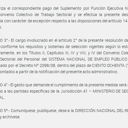
iza el correspondiente pago del Suplemento por Función Ejecutiva Ni
onvenio Colectivo de Trabajo Sectorial y se efectúa la presente des
ria con carácter de excepción respecto a las disposiciones del artículo 14
o.
 3°.- El cargo involucrado en el artículo 2° de la presente resolución d
 conforme los requisitos y sistemas de selección vigentes según lo est
vamente, en los Títulos II, Capítulos III, IV y VIII, y IV del Convenio Col
 Sectorial del Personal del SISTEMA NACIONAL DE EMPLEO PÚBLICO 
do por el Decreto Nº 2098/08, dentro del plazo de CIENTO OCHENTA (1
contados a partir de la notificación del presente acto administrativo.
 4°.- El gasto que demande el cumplimiento de la presente medida será
o a las partidas específicas de la Jurisdicción 41 – MINISTERIO DE 
AL.
O 5º.- Comuníquese, publíquese, dese a la DIRECCIÓN NACIONAL DEL 
y archívese.