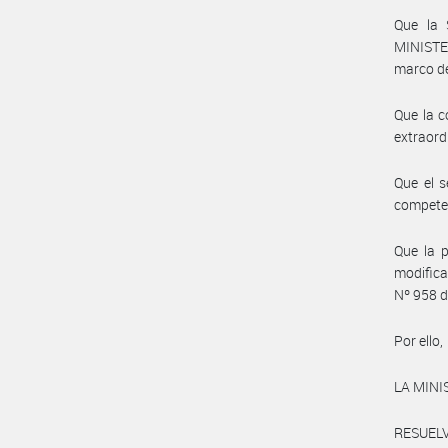
Que la
MINISTE
marco d
Que la c
extraord
Que el s
compete
Que la p
modifica
Nº 958 d
Por ello,
LA MINI
RESUELV