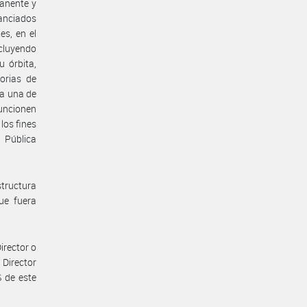
manente y
nanciados
es, en el
ncluyendo
 órbita,
orias de
da una de
funcionen
los fines
n Pública
tructura
ue fuera
irector o
 Director
 de este