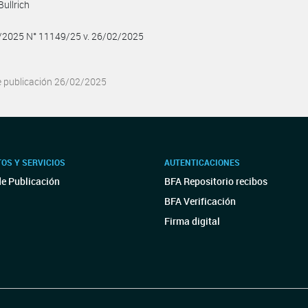
Bullrich
2/2025 N° 11149/25 v. 26/02/2025
e publicación 26/02/2025
OS Y SERVICIOS
AUTENTICACIONES
de Publicación
BFA Repositorio recibos
BFA Verificación
Firma digital