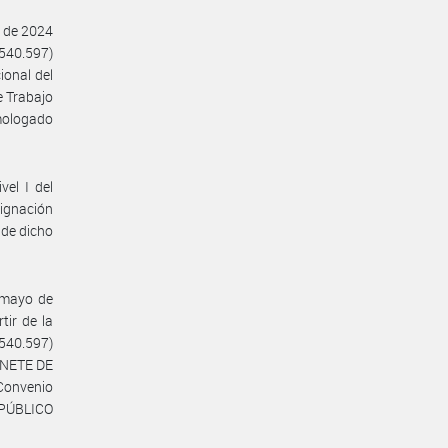
o de 2024
.540.597)
ional del
e Trabajo
mologado
vel I del
ignación
 de dicho
e mayo de
ir de la
.540.597)
BINETE DE
Convenio
 PÚBLICO