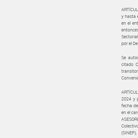
ARTÍCULO
y hasta 
en el en
entonces
Sectori
por el D
Se autor
citado C
transito
Conveni
ARTÍCULO
2024 y p
fecha de
en el ca
ASESORE
Colecti
(SINEP),