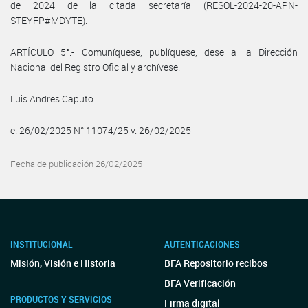
de 2024 de la citada secretaría (RESOL-2024-20-APN-
STEYFP#MDYTE).
ARTÍCULO 5°.- Comuníquese, publíquese, dese a la Dirección
Nacional del Registro Oficial y archívese.
Luis Andres Caputo
e. 26/02/2025 N° 11074/25 v. 26/02/2025
Fecha de publicación 26/02/2025
INSTITUCIONAL
AUTENTICACIONES
Misión, Visión e Historia
BFA Repositorio recibos
BFA Verificación
PRODUCTOS Y SERVICIOS
Firma digital