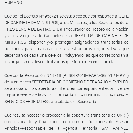
HUMANO.
Que por el Decreto Nº 958/24 se establece que corresponde al JEFE
DE GABINETE DE MINISTROS, a los Ministros, a los Secretarios de la
PRESIDENCIA DE LA NACIÓN, al Procurador del Tesoro de la Nación
y a los Vicejefes de Gabinete de la JEFATURA DE GABINETE DE
MINISTROS, disponer y/o prorrogar asignaciones transitorias de
funciones para los casos de las estructuras organizativas que
dependan de cada una de ellos, incluyendo las que correspondan a
los organismos descentralizados que funcionen en su órbita.
Que por la Resolución Nº 9/18 (RESOL-2018-9-APN-SGTYE#MPYT)
de la entonces SECRETARÍA DE GOBIERNO DE TRABAJO Y EMPLEO,
se aprobaron las aperturas inferiores correspondientes a nivel de
Departamento de la ex - SECRETARÍA DE ATENCIÓN CIUDADANA Y
SERVICIOS FEDERALES de la citada ex - Secretaría.
Que resulta necesario proceder a la cobertura transitoria de UN (1)
cargo vacante y financiado para cumplir funciones de Asesor
Principal-Responsable de la Agencia Territorial SAN RAFAEL,