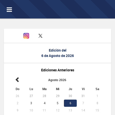
Toggle
navigation
Edición del
6 de Agosto de 2026
Ediciones Anteriores
Agosto 2026
Do
Lu
Ma
Mi
Ju
Vi
Sa
26
27
28
29
30
31
1
2
3
4
5
6
7
8
9
10
11
12
13
14
15