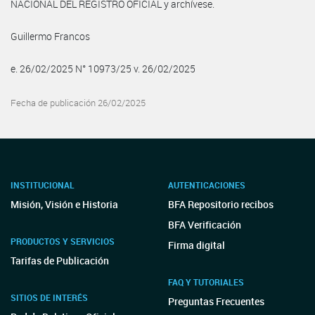
NACIONAL DEL REGISTRO OFICIAL y archívese.
Guillermo Francos
e. 26/02/2025 N° 10973/25 v. 26/02/2025
Fecha de publicación 26/02/2025
INSTITUCIONAL
AUTENTICACIONES
Misión, Visión e Historia
BFA Repositorio recibos
BFA Verificación
PRODUCTOS Y SERVICIOS
Firma digital
Tarifas de Publicación
FAQ Y TUTORIALES
SITIOS DE INTERÉS
Preguntas Frecuentes