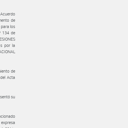
a Acuerdo
mento de
 para los
º 134 de
CESIONES
s por la
NACIONAL
iento de
 del Acta
esentó su
encionado
 expresa