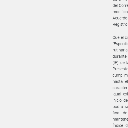
del Corr
modific
Acuerdo
Registr
Que el c
“Especif
rutinari
durante 
(IE) de 
Presente
cumplimi
hasta e
caracter
igual ex
inicio d
podrá s
final d
mantener
Índice d