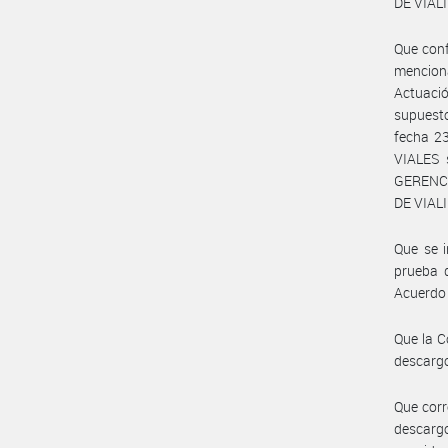
DE VIALI
Que conf
menciona
Actuació
supuest
fecha 2
VIALES 
GERENCI
DE VIAL
Que se 
prueba d
Acuerdo
Que la C
descargo
Que corr
descarg