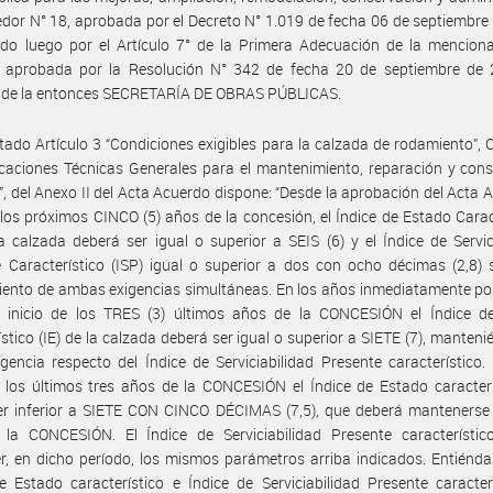
edor N° 18, aprobada por el Decreto N° 1.019 de fecha 06 de septiembre
ado luego por el Artículo 7° de la Primera Adecuación de la mencion
 aprobada por la Resolución N° 342 de fecha 20 de septiembre de 
o de la entonces SECRETARÍA DE OBRAS PÚBLICAS.
itado Artículo 3 “Condiciones exigibles para la calzada de rodamiento”, C
icaciones Técnicas Generales para el mantenimiento, reparación y con
a”, del Anexo II del Acta Acuerdo dispone: “Desde la aprobación del Acta 
los próximos CINCO (5) años de la concesión, el Índice de Estado Carac
la calzada deberá ser igual o superior a SEIS (6) y el Índice de Servic
 Característico (ISP) igual o superior a dos con ocho décimas (2,8) 
ento de ambas exigencias simultáneas. En los años inmediatamente po
l inicio de los TRES (3) últimos años de la CONCESIÓN el Índice d
ístico (IE) de la calzada deberá ser igual o superior a SIETE (7), manteni
igencia respecto del Índice de Serviciabilidad Presente característico.
e los últimos tres años de la CONCESIÓN el Índice de Estado caracter
er inferior a SIETE CON CINCO DÉCIMAS (7,5), que deberá mantenerse 
e la CONCESIÓN. El Índice de Serviciabilidad Presente característic
, en dicho período, los mismos parámetros arriba indicados. Entiénd
e Estado característico e Índice de Serviciabilidad Presente caracterí