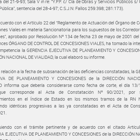
a del 21-9-93; Sala V in re: “Y.P.F. c/ Cía de Obras y Servicios Públicos s/
Pública”, sentencia del 28-4-97; C.S.J.N: Fallos 259:398; 281:173).
cuerdo con el Artículo 22 del “Reglamento de Actuación del Órgano de C
nes Viales en materia Sancionatoria para los supuestos de los Corredor
es”, aprobado por Resolución Nº 134 de fecha 23 de mayo de 2001 del
onces ÓRGANO DE CONTROL DE CONCESIONES VIALES, ha tomado la inte
ompetencia la GERENCIA EJECUTIVA DE PLANEAMIENTO Y CONCESION
N NACIONAL DE VIALIDAD, la cual elaboró su informe.
 relación a la fecha de subsanación de las deficiencias constatadas, la
IVA DE PLANEAMIENTO Y CONCESIONES de la DIRECCIÓN NACI
D informa que debería considerarse como fecha de corte, el día 13/
que corresponde al Acta de Constatación Nº 90/2021, por si
imientos en el Índice de Estado en los mismos tramos de la RN 
endo idénticas progresivas a las ya constatadas en el Acta de Cons
021.
uiendo con el trámite pertinente y de acuerdo con el citado Artícul
A EJECUTIVA DE PLANEAMIENTO Y CONCESIONES de la DIRECCIÓN 