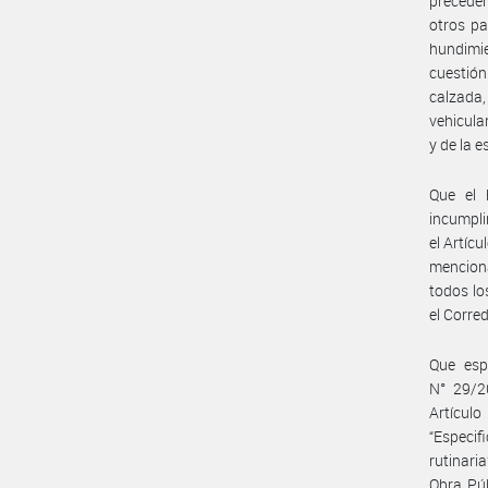
preceden
otros pa
hundimie
cuestión
calzada
vehicula
y de la 
Que el 
incumpli
el Artíc
mencion
todos lo
el Corre
Que esp
N° 29/20
Artícul
“Especif
rutinari
Obra Púb