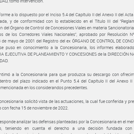
DAD, tomó intervención.
orme a lo dispuesto por el Inciso 5.4 del Capítulo II del Anexo II del Act
da, y de conformidad con lo establecido en el Título III del “Regla
n del Órgano de Control de Concesiones Viales en materia Sancionatoria
os de los Corredores Viales Nacionales”, aprobado por Resolución N
3 de mayo de 2001 del Registro del ex ÓRGANO DE CONTROL DE CON
se puso en conocimiento a la Concesionaria, los informes elaborado
A EJECUTIVA DE PLANEAMIENTO Y CONCESIONES de la DIRECCIÓN 
IDAD.
intimó a la Concesionaria para que produzca su descargo con ofrecim
entro del plazo indicado en el Punto 5.4 del Capítulo II del Anexo II
 mencionada en los considerandos precedentes.
oncesionaria solicitó vista de las actuaciones, la cual fue conferida y pr
 con fecha 15 de noviembre de 2022.
esponde analizar las defensas planteadas por la Concesionaria en el m
o, teniendo en cuenta el derecho a una decisión fundada con