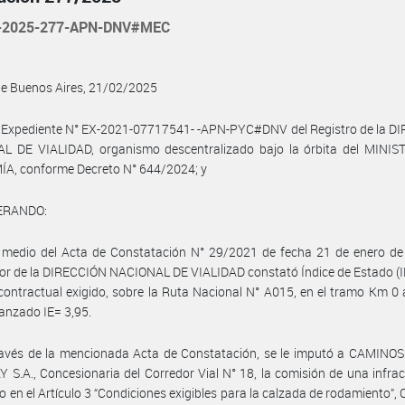
-2025-277-APN-DNV#MEC
de Buenos Aires, 21/02/2025
l Expediente N° EX-2021-07717541- -APN-PYC#DNV del Registro de la D
L DE VIALIDAD, organismo descentralizado bajo la órbita del MINIS
A, conforme Decreto N° 644/2024; y
ERANDO:
 medio del Acta de Constatación N° 29/2021 de fecha 21 de enero de 
or de la DIRECCIÓN NACIONAL DE VIALIDAD constató Índice de Estado (
 contractual exigido, sobre la Ruta Nacional N° A015, en el tramo Km 0
canzado IE= 3,95.
ravés de la mencionada Acta de Constatación, se le imputó a CAMINOS
S.A., Concesionaria del Corredor Vial N° 18, la comisión de una infrac
o en el Artículo 3 “Condiciones exigibles para la calzada de rodamiento”, C