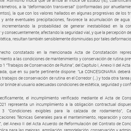
te. Asimismo indica que se arriba al Índice de Estado (IE), cuantifican
rámetros, a la “deformación transversal” (conformadas por ahuellami
ntos), la que con los valores hallados en algunas progresivas de los 
 y ante eventuales precipitaciones, favorece la acumulación de agua
, incrementando la probabilidad de generar inestabilidad en la co
r y consecuentemente, afectando la seguridad vial, y que la percepción de
estética, resultan también sensiblemente disminuidas por tales deformaci
hecho constatado en la mencionada Acta de Constatación repre
miento a las condiciones de mantenimiento y conservación de rutina pre
ulo 1 “Trabajos de Conservación de Rutina”, del Capítulo I, Anexo II del Act
ada, que en su parte pertinente dispone: “La CONCESIONARIA deberá 
s trabajos de conservación de rutina en el Corredor (…) y toda otra tarea
dor brinde al usuario adecuadas condiciones de estética, seguridad y confo
ecíficamente, el incumplimiento verificado mediante el Acta de Cons
21 representa un incumplimiento a la obligación contractual dispues
o 3 “Condiciones exigibles para la calzada de rodamiento”, Ca
icaciones Técnicas Generales para el mantenimiento, reparación y con
a”, del Anexo II del Acta Acuerdo de Reformulación del Contrato de Con
lica para las mejoras, ampliación, remodelación, conservación y admin