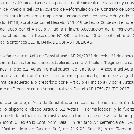
icaciones Técnicas Generales para el mantenimiento, reparación y con
a”, del Anexo II del Acta Acuerdo de Reformulación del Contrato de Con
lica para las mejoras, ampliación, remodelación, conservación y admin
edor N° 18, aprobada por el Decreto N° 1.019 de fecha 06 de septiembre
ado luego por el Artículo 7° de la Primera Adecuación de la mencion
 aprobada por la Resolución N° 342 de fecha 20 de septiembre de 
o de la entonces SECRETARÍA DE OBRAS PÚBLICAS.
 señalar que el Acta de Constatación N° 29/2021 de fecha 21 de enero
on todas las formalidades establecidas en el Artículo 5 “Régimen de sa
ones”, Inciso 5.2 “Actas. Formalidades”, del Capítulo II, Anexo II del Act
da, y su notificación fue correctamente practicada, conforme surge d
ma, de acuerdo a lo prescripto por el Artículo 41 Inciso a), y por el Artíc
to de Procedimientos Administrativos. Decreto N° 1759/72 (T.O. 2017).
unción de ello, el Acta de Constatación en cuestión tiene presunción d
 lo dispone el citado Artículo 5.2 “Actas – Formalidades”, y la fuerz
io de toda actuación administrativa, en tanto no sea desvirtuada por 
. (conf. C.Fed en lo Cont. Adm. Sala II, in re “Dar S.A.”; sentencia del 13-
re: “Distribuidora de Gas del Sur”, del 21-9-93; Sala IV, in re: ‘’Romera, 