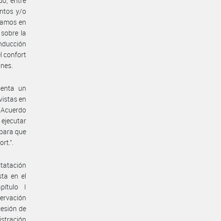
do, entre
entos y/o
tramos en
 sobre la
nducción
l confort
ones.
senta un
vistas en
a Acuerdo
ejecutar
 para que
rt.”.
tatación
ta en el
pítulo I
servación
cesión de
istración