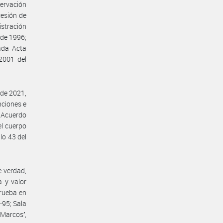
servación
cesión de
istración
 de 1996;
ada Acta
2001 del
 de 2021,
nciones e
a Acuerdo
el cuerpo
ulo 43 del
e verdad,
a y valor
prueba en
7-95; Sala
Marcos’’,