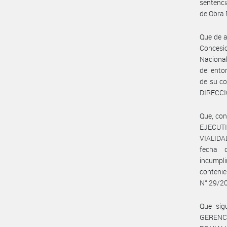
sentenci
de Obra 
Que de a
Concesio
Nacional
del ent
de su c
DIRECCIÓ
Que, con
EJECUT
VIALIDA
fecha 
incumpl
conteni
N° 29/2
Que sig
GERENCI