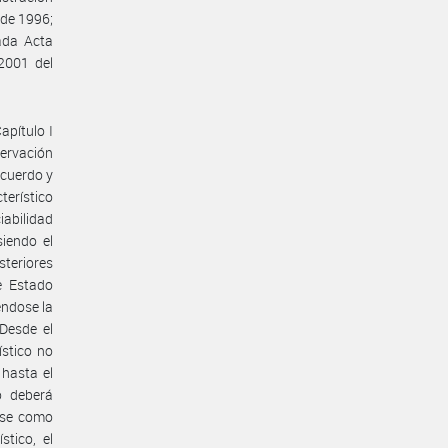
 de 1996;
ada Acta
2001 del
apítulo I
servación
Acuerdo y
terístico
iabilidad
siendo el
steriores
e Estado
éndose la
 Desde el
ístico no
hasta el
o deberá
ase como
stico, el