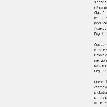
“Especif
rutinari
Obra Púb
del Corr
modific
Acuerdo
Registr
Que cabe
cumple c
infracci
menciona
de la mis
Reglamen
Que en f
conforme
probator
contrario
III, in 