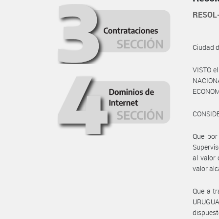
RESOL
Ciudad 
VISTO e
NACIONA
ECONOMÍ
CONSID
Que por
Supervis
al valor
valor al
Que a t
URUGUAY 
dispuest