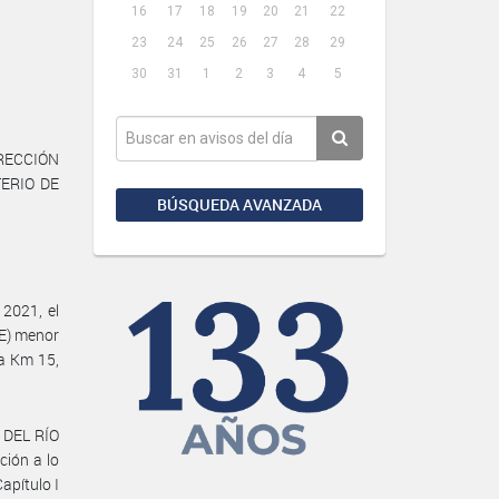
16
17
18
19
20
21
22
23
24
25
26
27
28
29
30
31
1
2
3
4
5
IRECCIÓN
TERIO DE
BÚSQUEDA AVANZADA
2021, el
IE) menor
 a Km 15,
 DEL RÍO
ción a lo
apítulo I