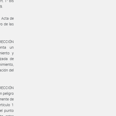
t. 1° bis
9.
l Acta de
o de las
RECCIÓN
enta un
miento y
lzada de
imiento,
ación del
RECCIÓN
n peligro
lmente de
rtículo 1
el punto