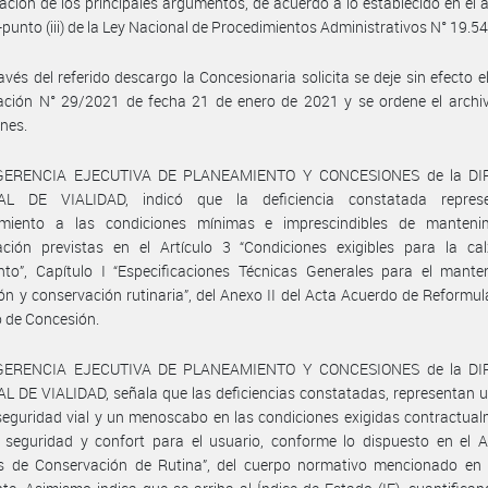
ación de los principales argumentos, de acuerdo a lo establecido en el ar
)-punto (iii) de la Ley Nacional de Procedimientos Administrativos N° 19.54
avés del referido descargo la Concesionaria solicita se deje sin efecto e
ación N° 29/2021 de fecha 21 de enero de 2021 y se ordene el archiv
nes.
 GERENCIA EJECUTIVA DE PLANEAMIENTO Y CONCESIONES de la DI
AL DE VIALIDAD, indicó que la deficiencia constatada repres
imiento a las condiciones mínimas e imprescindibles de manteni
ación previstas en el Artículo 3 “Condiciones exigibles para la ca
to”, Capítulo I “Especificaciones Técnicas Generales para el manten
ón y conservación rutinaria”, del Anexo II del Acta Acuerdo de Reformul
 de Concesión.
 GERENCIA EJECUTIVA DE PLANEAMIENTO Y CONCESIONES de la DI
 DE VIALIDAD, señala que las deficiencias constatadas, representan u
seguridad vial y un menoscabo en las condiciones exigidas contractua
, seguridad y confort para el usuario, conforme lo dispuesto en el A
os de Conservación de Rutina”, del cuerpo normativo mencionado en 