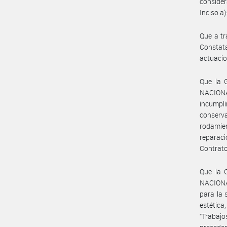
consider
Inciso a
Que a tr
Constat
actuacio
Que la
NACION
incumpl
conserv
rodamien
reparaci
Contrato
Que la
NACIONAL
para la 
estética
“Trabaj