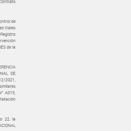
 Contrato
ontrol de
es Viales
 Registro
rvención
ES de la
 GERENCIA
ONAL DE
12/2021,
milares
N° A015,
tatación
o 22, la
NACIONAL