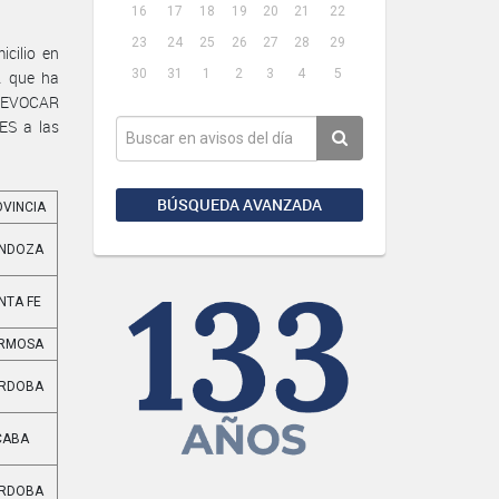
16
17
18
19
20
21
22
23
24
25
26
27
28
29
cilio en
30
31
1
2
3
4
5
A que ha
 REVOCAR
S a las
BÚSQUEDA AVANZADA
OVINCIA
NDOZA
NTA FE
RMOSA
RDOBA
CABA
RDOBA