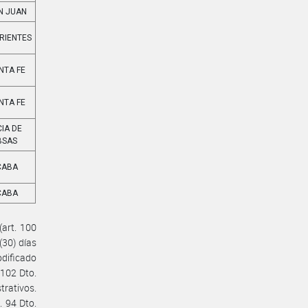
N JUAN
RIENTES
NTA FE
NTA FE
CIA DE
BSAS
CABA
CABA
(art. 100
(30) días
odificado
 102 Dto.
trativos.
 94 Dto.