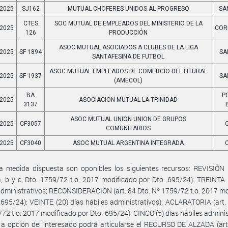
2025
SJ162
MUTUAL CHOFERES UNIDOS AL PROGRESO
SA
CTES
SOC MUTUAL DE EMPLEADOS DEL MINISTERIO DE LA
2025
COR
126
PRODUCCIÓN
ASOC MUTUAL ASOCIADOS A CLUBES DE LA LIGA
2025
SF 1894
SA
SANTAFESINA DE FUTBOL
ASOC MUTUAL EMPLEADOS DE COMERCIO DEL LITURAL
2025
SF 1937
SA
(AMECOL)
BA
P
2025
ASOCIACION MUTUAL LA TRINIDAD
3137
ASOC MUTUAL UNION UNION DE GRUPOS
2025
CF3057
COMUNITARIOS
2025
CF3040
ASOC MUTUAL ARGENTINA INTEGRADA
a medida dispuesta son oponibles los siguientes recursos: REVISIÓN 
a, b y c, Dto. 1759/72 t.o. 2017 modificado por Dto. 695/24): TREINTA 
administrativos; RECONSIDERACIÓN (art. 84 Dto. Nº 1759/72 t.o. 2017 m
 695/24): VEINTE (20) días hábiles administrativos); ACLARATORIA (art.
72 t.o. 2017 modificado por Dto. 695/24): CINCO (5) días hábiles adminis
 opción del interesado podrá articularse el RECURSO DE ALZADA (art.