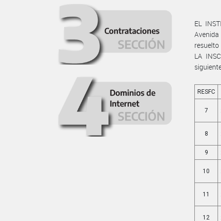
EL INST
Avenida
resuelt
LA INS
siguient
RESFC
7
8
9
10
11
12