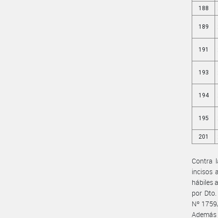
188
189
191
193
194
195
201
Contra l
incisos 
hábiles 
por Dto.
Nº 1759/
Además a