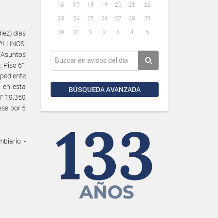
16
17
18
19
20
21
22
23
24
25
26
27
28
29
iez) días
30
31
1
2
3
4
5
OPI HNOS.
 Asuntos
 Piso 6°,
pediente
 en esta
BÚSQUEDA AVANZADA
N° 19.359
ese por 5
biario -