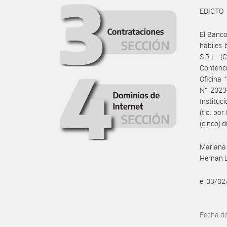
EDICTO
El Banco
hábiles 
S.R.L (
Contenci
Oficina 
N° 2023
Instituc
(t.o. po
(cinco) d
Mariana
Hernan L
e. 03/0
Fecha d