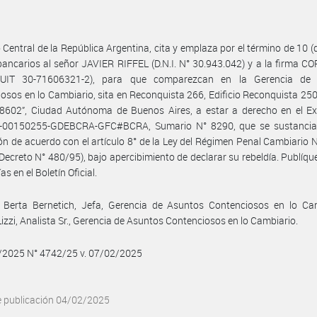
 Central de la República Argentina, cita y emplaza por el término de 10 (d
bancarios al señor JAVIER RIFFEL (D.N.I. N° 30.943.042) y a la firma C
CUIT 30-71606321-2), para que comparezcan en la Gerencia de
osos en lo Cambiario, sita en Reconquista 266, Edificio Reconquista 250,
“8602”, Ciudad Autónoma de Buenos Aires, a estar a derecho en el Ex
-00150255-GDEBCRA-GFC#BCRA, Sumario N° 8290, que se sustancia
ión de acuerdo con el artículo 8° de la Ley del Régimen Penal Cambiario 
r Decreto N° 480/95), bajo apercibimiento de declarar su rebeldía. Publíqu
ías en el Boletín Oficial.
 Berta Bernetich, Jefa, Gerencia de Asuntos Contenciosos en lo Cam
izzi, Analista Sr., Gerencia de Asuntos Contenciosos en lo Cambiario.
2/2025 N° 4742/25 v. 07/02/2025
e publicación 04/02/2025