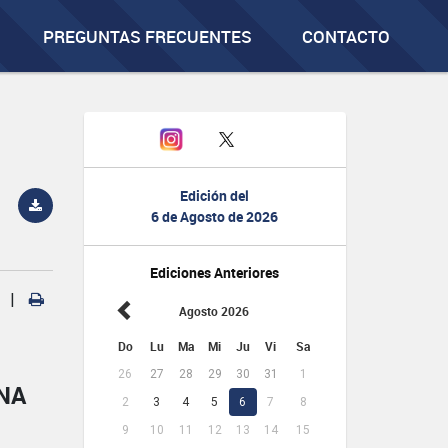
PREGUNTAS FRECUENTES
CONTACTO
Edición del
6 de Agosto de 2026
Ediciones Anteriores
|
Agosto 2026
Do
Lu
Ma
Mi
Ju
Vi
Sa
26
27
28
29
30
31
1
NA
2
3
4
5
6
7
8
9
10
11
12
13
14
15