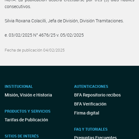
consecutivos.
Silvia Roxana Colacilli, Jefa de División, División Tramitaciones.
e. 03/02/2025 N° 4676/25 v. 05/02/2025
Fecha de publicación 04/02/2025
INSTITUCIONAL
AUTENTICACIONES
Misión, Visión e Historia
BFA Repositorio recibos
BFA Verificación
PRODUCTOS Y SERVICIOS
Firma digital
Tarifas de Publicación
FAQ Y TUTORIALES
SITIOS DE INTERÉS
Preguntas Frecuentes