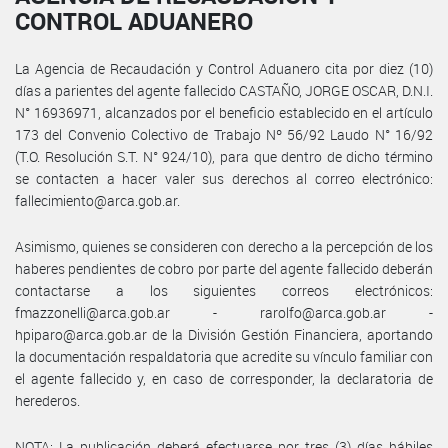
CONTROL ADUANERO
La Agencia de Recaudación y Control Aduanero cita por diez (10)
días a parientes del agente fallecido CASTAÑO, JORGE OSCAR, D.N.I.
N° 16936971, alcanzados por el beneficio establecido en el artículo
173 del Convenio Colectivo de Trabajo Nº 56/92 Laudo N° 16/92
(T.O. Resolución S.T. N° 924/10), para que dentro de dicho término
se contacten a hacer valer sus derechos al correo electrónico:
fallecimiento@arca.gob.ar.
Asimismo, quienes se consideren con derecho a la percepción de los
haberes pendientes de cobro por parte del agente fallecido deberán
contactarse a los siguientes correos electrónicos:
fmazzonelli@arca.gob.ar - rarolfo@arca.gob.ar -
hpiparo@arca.gob.ar de la División Gestión Financiera, aportando
la documentación respaldatoria que acredite su vínculo familiar con
el agente fallecido y, en caso de corresponder, la declaratoria de
herederos.
NOTA: La publicación deberá efectuarse por tres (3) días hábiles