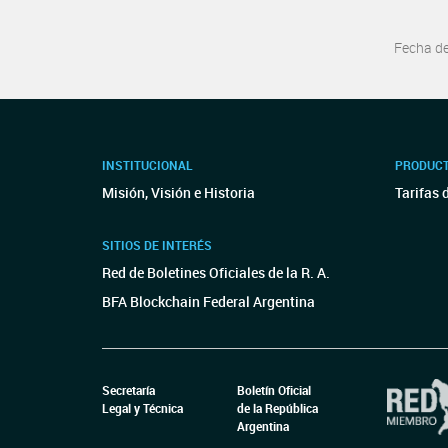
Fecha d
INSTITUCIONAL
PRODUCT
Misión, Visión e Historia
Tarifas 
SITIOS DE INTERÉS
Red de Boletines Oficiales de la R. A.
BFA Blockchain Federal Argentina
Secretaría
Boletín Oficial
Legal y Técnica
de la República
Argentina