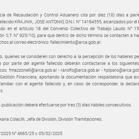
ia de Recaudación y Control Aduanero cita por diez (10) días a pari
allecido KRAJNIK, JOSE ANTONIO, D.N.I. N° 14184555, alcanzados por el 
ido en el artículo 18 del Convenio Colectivo de Trabajo Laudo N° 15
ón S.T. N° 925/10), para que dentro de dicho término se contacten a ha
chos al correo electrónico: fallecimiento@arca.gob.ar.
, quienes se consideren con derecho a la percepción de los haberes p
 por parte del agente fallecido deberán contactarse a los siguiente
icos: fmazzonelli@arca.gob.ar - rarolfo@arca.gob.ar - hpiparo@arca.gob
 Gestión Financiera, aportando la documentación respaldatoria que ac
familiar con el agente fallecido y, en caso de corresponder, la declar
s.
 publicación deberá efectuarse por tres (3) días hábiles consecutivos.
xana Colacilli, Jefa de División, División Tramitaciones.
2/2025 N° 4665/25 v. 05/02/2025