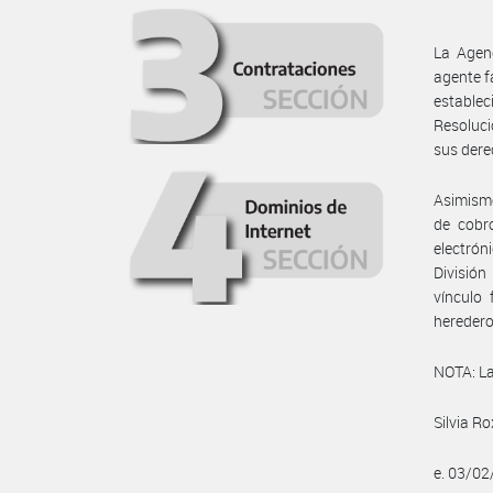
La Agenc
agente f
establec
Resoluci
sus dere
Asimismo
de cobro
electrón
División
vínculo 
heredero
NOTA: La
Silvia Ro
e. 03/0