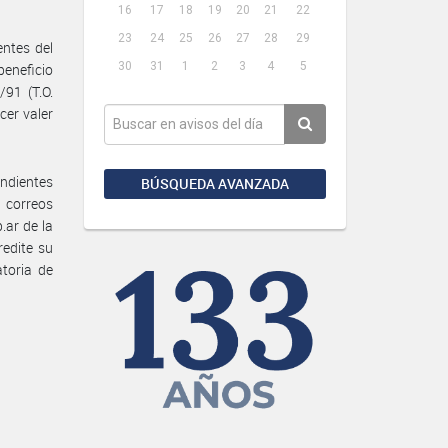
16
17
18
19
20
21
22
23
24
25
26
27
28
29
entes del
30
31
1
2
3
4
5
beneficio
/91 (T.O.
cer valer
endientes
BÚSQUEDA AVANZADA
s correos
.ar de la
redite su
atoria de