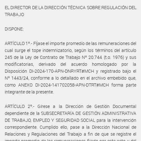
EL DIRECTOR DE LA DIRECCIÓN TÉCNICA SOBRE REGULACIÓN DEL
TRABAJO
DISPONE:
ARTÍCULO 1º.- Fíjase el importe promedio de las remuneraciones del
cual surge el tope indemnizatorio, según los términos del artículo
245 de la Ley de Contrato de Trabajo Nº 20.744 (t.o. 1976) y sus
modificatorias, derivado del acuerdo homologado por la
Disposición DI-2024-170-APN-DNRYRT#MCH y registrado bajo el
Nº 1443/24, conforme a lo detallado en el archivo embebido que,
como ANEXO DI-2024-141702058-APN-DTRT#MCH forma parte
integrante de la presente.
ARTÍCULO 2º.- Gírese a la Dirección de Gestión Documental
dependiente de la SUBSECRETARÍA DE GESTIÓN ADMINISTRATIVA
DE TRABAJO, EMPLEO Y SEGURIDAD SOCIAL para la intervención
correspondiente. Cumplido ello, pase a la Dirección Nacional de
Relaciones y Regulaciones del Trabajo a fin de que se registre el
importe promedio de las remuneraciones fijado por este acto y del