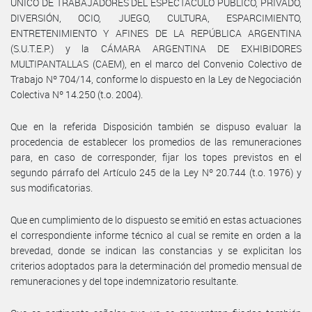
ÚNICO DE TRABAJADORES DEL ESPECTÁCULO PÚBLICO, PRIVADO,
DIVERSIÓN, OCIO, JUEGO, CULTURA, ESPARCIMIENTO,
ENTRETENIMIENTO Y AFINES DE LA REPÚBLICA ARGENTINA
(S.U.T.E.P.) y la CÁMARA ARGENTINA DE EXHIBIDORES
MULTIPANTALLAS (CAEM), en el marco del Convenio Colectivo de
Trabajo Nº 704/14, conforme lo dispuesto en la Ley de Negociación
Colectiva Nº 14.250 (t.o. 2004).
Que en la referida Disposición también se dispuso evaluar la
procedencia de establecer los promedios de las remuneraciones
para, en caso de corresponder, fijar los topes previstos en el
segundo párrafo del Artículo 245 de la Ley Nº 20.744 (t.o. 1976) y
sus modificatorias.
Que en cumplimiento de lo dispuesto se emitió en estas actuaciones
el correspondiente informe técnico al cual se remite en orden a la
brevedad, donde se indican las constancias y se explicitan los
criterios adoptados para la determinación del promedio mensual de
remuneraciones y del tope indemnizatorio resultante.