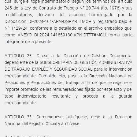
cual surge el tope indemnizatorio, según los términos del artículo
245 de la Ley de Contrato de Trabajo Nº 20.744 (t.o. 1976) y sus
modificatorias, derivado del acuerdo homologado por la
Disposición DI-2024-161-APN-DNRYRT#MCH y registrado bajo el
Nº 1429/24, conforme a lo detallado en el archivo embebido que,
como ANEXO DI-2024-141659130-APN-DTRT#MCH forma parte
integrante de la presente.
ARTÍCULO 2º.- Gírese a la Dirección de Gestión Documental
dependiente de la SUBSECRETARÍA DE GESTIÓN ADMINISTRATIVA
DE TRABAJO, EMPLEO Y SEGURIDAD SOCIAL para la intervención
correspondiente. Cumplido ello, pase a la Dirección Nacional de
Relaciones y Regulaciones del Trabajo a fin de que se registre el
importe promedio de las remuneraciones fijado por este acto y del
tope indemnizatorio resultante y proceda a la guarda
correspondiente.
ARTÍCULO 3º.- Comuníquese, publíquese, dése a la Dirección
Nacional del Registro Oficial y archívese.