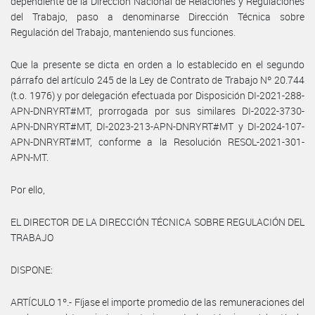
dependiente de la Dirección Nacional de Relaciones y Regulaciones
del Trabajo, paso a denominarse Dirección Técnica sobre
Regulación del Trabajo, manteniendo sus funciones.
Que la presente se dicta en orden a lo establecido en el segundo
párrafo del artículo 245 de la Ley de Contrato de Trabajo Nº 20.744
(t.o. 1976) y por delegación efectuada por Disposición DI-2021-288-
APN-DNRYRT#MT, prorrogada por sus similares DI-2022-3730-
APN-DNRYRT#MT, DI-2023-213-APN-DNRYRT#MT y DI-2024-107-
APN-DNRYRT#MT, conforme a la Resolución RESOL-2021-301-
APN-MT.
Por ello,
EL DIRECTOR DE LA DIRECCIÓN TÉCNICA SOBRE REGULACIÓN DEL
TRABAJO
DISPONE:
ARTÍCULO 1º.- Fíjase el importe promedio de las remuneraciones del