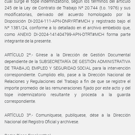
cual surge el tope indemnizatorio, según los términos del artículo
245 de la Ley de Contrato de Trabajo Nº 20.744 (t.o. 1976) y sus
modificatorias, derivado del acuerdo homologado por la
Disposición DI-2024-111-APN-DNRYRT#MCH y registrado bajo el
Nº 1381/24, conforme a lo detallado en el archivo embebido que,
como ANEXO DI-2024-141404799-APN-DTRT#MCH forma parte
integrante de la presente.
ARTÍCULO 2º.- Gírese a la Dirección de Gestión Documental
dependiente de la SUBSECRETARÍA DE GESTIÓN ADMINISTRATIVA
DE TRABAJO, EMPLEO Y SEGURIDAD SOCIAL para la intervención
correspondiente. Cumplido ello, pase a la Dirección Nacional de
Relaciones y Regulaciones del Trabajo a fin de que se registre el
importe promedio de las remuneraciones fijado por este acto y del
tope indemnizatorio resultante y proceda a la guarda
correspondiente.
ARTÍCULO 3º.- Comuníquese, publíquese, dése a la Dirección
Nacional del Registro Oficial y archívese.