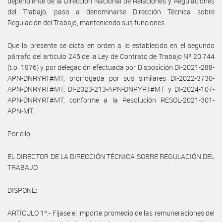
dependiente de la Dirección Nacional de Relaciones y Regulaciones
del Trabajo, paso a denominarse Dirección Técnica sobre
Regulación del Trabajo, manteniendo sus funciones.
Que la presente se dicta en orden a lo establecido en el segundo
párrafo del artículo 245 de la Ley de Contrato de Trabajo Nº 20.744
(t.o. 1976) y por delegación efectuada por Disposición DI-2021-288-
APN-DNRYRT#MT, prorrogada por sus similares DI-2022-3730-
APN-DNRYRT#MT, DI-2023-213-APN-DNRYRT#MT y DI-2024-107-
APN-DNRYRT#MT, conforme a la Resolución RESOL-2021-301-
APN-MT.
Por ello,
EL DIRECTOR DE LA DIRECCIÓN TÉCNICA SOBRE REGULACIÓN DEL
TRABAJO
DISPONE:
ARTÍCULO 1º.- Fíjase el importe promedio de las remuneraciones del