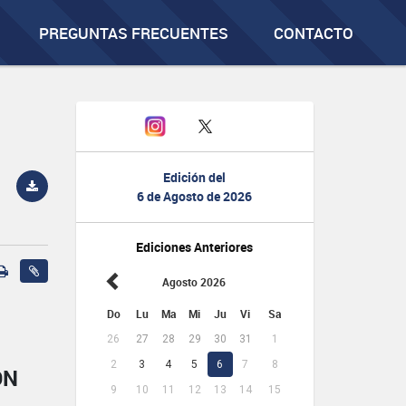
PREGUNTAS FRECUENTES
CONTACTO
Edición del
6 de Agosto de 2026
Ediciones Anteriores
Agosto 2026
Do
Lu
Ma
Mi
Ju
Vi
Sa
26
27
28
29
30
31
1
2
3
4
5
6
7
8
ÓN
9
10
11
12
13
14
15