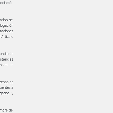
ociación
ación del
ologación
eraciones
 Artículo
pondiente
nstancias
ensual de
fechas de
dientes a
ogados y
mbre del