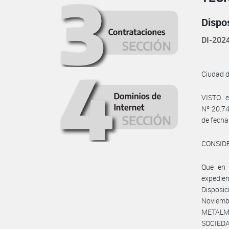
Dispo
DI-20
Ciudad 
VISTO e
Nº 20.74
de fecha
CONSID
Que en 
expedie
Disposic
Noviem
METALM
SOCIEDA