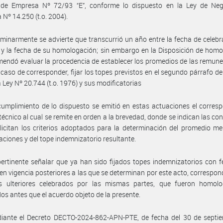
 de Empresa Nº 72/93 “E”, conforme lo dispuesto en la Ley de Neg
 Nº 14.250 (t.o. 2004).
iminarmente se advierte que transcurrió un año entre la fecha de celebr
y la fecha de su homologación; sin embargo en la Disposición de hom
endó evaluar la procedencia de establecer los promedios de las remun
 caso de corresponder, fijar los topes previstos en el segundo párrafo del
a Ley Nº 20.744 (t.o. 1976) y sus modificatorias
umplimiento de lo dispuesto se emitió en estas actuaciones el corres
técnico al cual se remite en orden a la brevedad, donde se indican las co
licitan los criterios adoptados para la determinación del promedio m
ciones y del tope indemnizatorio resultante.
ertinente señalar que ya han sido fijados topes indemnizatorios con 
en vigencia posteriores a las que se determinan por este acto, correspon
s ulteriores celebrados por las mismas partes, que fueron homol
dos antes que el acuerdo objeto de la presente.
iante el Decreto DECTO-2024-862-APN-PTE, de fecha del 30 de septie