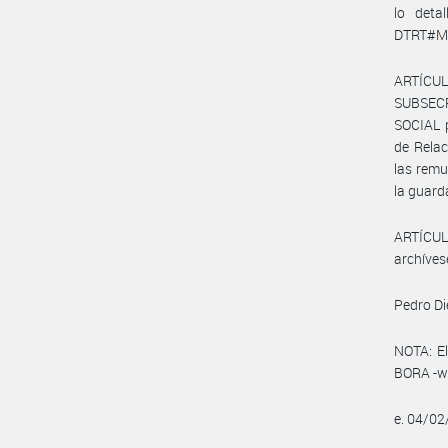
lo deta
DTRT#MCH
ARTÍCUL
SUBSEC
SOCIAL p
de Relac
las remu
la guard
ARTÍCULO
archíves
Pedro Di
NOTA: El
BORA -ww
e. 04/0