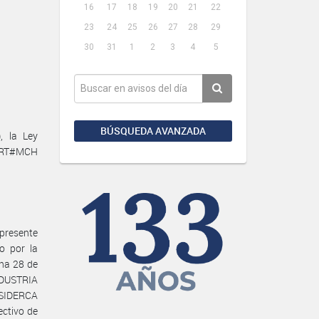
16
17
18
19
20
21
22
23
24
25
26
27
28
29
30
31
1
2
3
4
5
BÚSQUEDA AVANZADA
, la Ley
NRYRT#MCH
presente
o por la
cha 28 de
DUSTRIA
SIDERCA
ctivo de