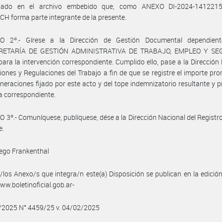
llado en el archivo embebido que, como ANEXO DI-2024-141221
 forma parte integrante de la presente.
O 2º.- Gírese a la Dirección de Gestión Documental dependien
RETARÍA DE GESTIÓN ADMINISTRATIVA DE TRABAJO, EMPLEO Y SE
ara la intervención correspondiente. Cumplido ello, pase a la Dirección
iones y Regulaciones del Trabajo a fin de que se registre el importe pr
neraciones fijado por este acto y del tope indemnizatorio resultante y 
a correspondiente.
 3º.- Comuníquese, publíquese, dése a la Dirección Nacional del Registro 
e.
ego Frankenthal
/los Anexo/s que integra/n este(a) Disposición se publican en la edició
w.boletinoficial.gob.ar-
2/2025 N° 4459/25 v. 04/02/2025