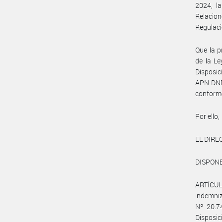
2024, la
Relacio
Regulaci
Que la p
de la Le
Disposi
APN-DN
conform
Por ello,
EL DIRE
DISPONE
ARTÍCULO
indemniz
Nº 20.7
Disposi