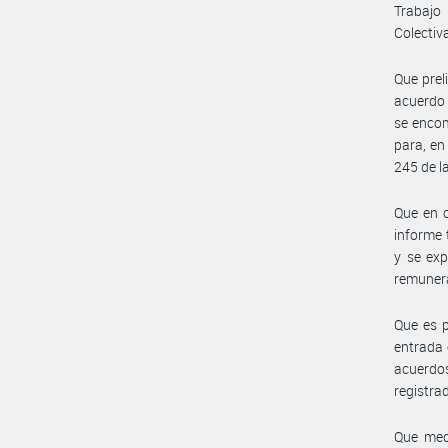
Trabajo
Colectiva
Que prel
acuerdo 
se encom
para, en
245 de l
Que en c
informe 
y se exp
remunera
Que es p
entrada 
acuerdo
registra
Que med