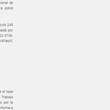
ional de
ca sobre
ículo 245
tuada por
22-3730-
YRT#MT,
e el tope
e Trabajo
o por la
nforme a