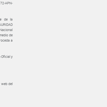
572-APN-
te de la
GURIDAD
 Nacional
omedio de
proceda a
Oficial y
n web del