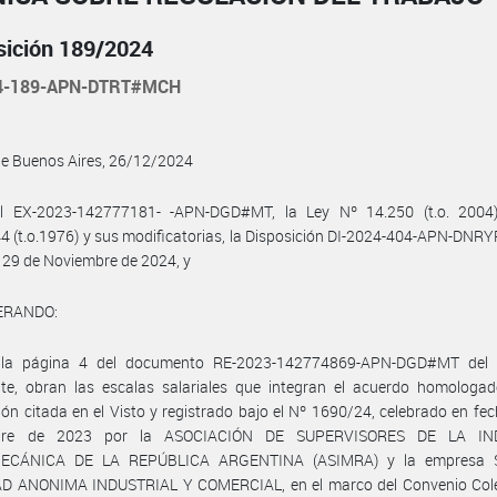
sición 189/2024
24-189-APN-DTRT#MCH
de Buenos Aires, 26/12/2024
l EX-2023-142777181- -APN-DGD#MT, la Ley Nº 14.250 (t.o. 2004)
4 (t.o.1976) y sus modificatorias, la Disposición DI-2024-404-APN-D
 29 de Noviembre de 2024, y
ERANDO:
la página 4 del documento RE-2023-142774869-APN-DGD#MT del 
nte, obran las escalas salariales que integran el acuerdo homologad
ión citada en el Visto y registrado bajo el Nº 1690/24, celebrado en fe
bre de 2023 por la ASOCIACIÓN DE SUPERVISORES DE LA IN
ECÁNICA DE LA REPÚBLICA ARGENTINA (ASIMRA) y la empresa 
D ANONIMA INDUSTRIAL Y COMERCIAL, en el marco del Convenio Cole