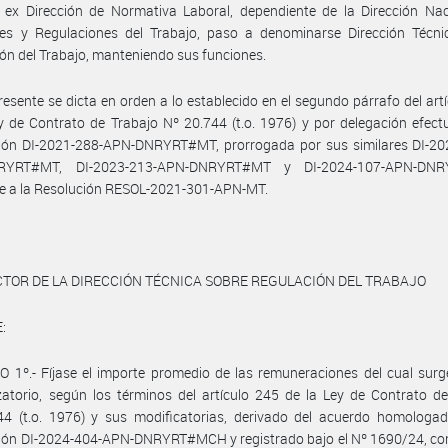
 ex Dirección de Normativa Laboral, dependiente de la Dirección Nac
nes y Regulaciones del Trabajo, paso a denominarse Dirección Técni
ón del Trabajo, manteniendo sus funciones.
resente se dicta en orden a lo establecido en el segundo párrafo del art
y de Contrato de Trabajo Nº 20.744 (t.o. 1976) y por delegación efec
ción DI-2021-288-APN-DNRYRT#MT, prorrogada por sus similares DI-20
RYRT#MT, DI-2023-213-APN-DNRYRT#MT y DI-2024-107-APN-DNR
e a la Resolución RESOL-2021-301-APN-MT.
CTOR DE LA DIRECCIÓN TÉCNICA SOBRE REGULACIÓN DEL TRABAJO
:
 1º.- Fíjase el importe promedio de las remuneraciones del cual surg
atorio, según los términos del artículo 245 de la Ley de Contrato d
44 (t.o. 1976) y sus modificatorias, derivado del acuerdo homologad
ción DI-2024-404-APN-DNRYRT#MCH y registrado bajo el Nº 1690/24, co