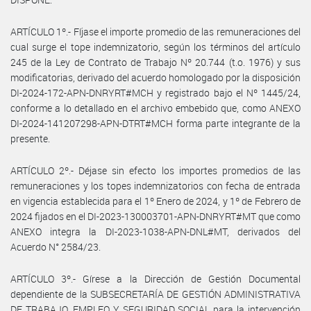
ARTÍCULO 1º.- Fíjase el importe promedio de las remuneraciones del
cual surge el tope indemnizatorio, según los términos del artículo
245 de la Ley de Contrato de Trabajo Nº 20.744 (t.o. 1976) y sus
modificatorias, derivado del acuerdo homologado por la disposición
DI-2024-172-APN-DNRYRT#MCH y registrado bajo el Nº 1445/24,
conforme a lo detallado en el archivo embebido que, como ANEXO
DI-2024-141207298-APN-DTRT#MCH forma parte integrante de la
presente.
ARTÍCULO 2º.- Déjase sin efecto los importes promedios de las
remuneraciones y los topes indemnizatorios con fecha de entrada
en vigencia establecida para el 1º Enero de 2024, y 1º de Febrero de
2024 fijados en el DI-2023-130003701-APN-DNRYRT#MT que como
ANEXO integra la DI-2023-1038-APN-DNL#MT, derivados del
Acuerdo N° 2584/23.
ARTÍCULO 3º.- Gírese a la Dirección de Gestión Documental
dependiente de la SUBSECRETARÍA DE GESTIÓN ADMINISTRATIVA
DE TRABAJO, EMPLEO Y SEGURIDAD SOCIAL para la intervención