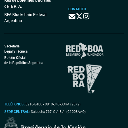
Red de Boletines Oficiales
de la R. A.
CONTACTO
BFA Blockchain Federal
Argentina
Secretaría
Legal y Técnica
Boletín Oficial
de la República Argentina
TELÉFONOS:
5218-8400 - 0810-345-BORA (2672)
SEDE CENTRAL:
Suipacha 767, C.A.B.A. (C1008AAO)