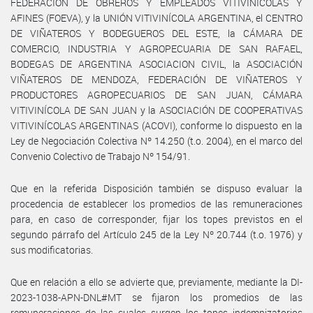
FEDERACIÓN DE OBREROS Y EMPLEADOS VITIVINÍCOLAS Y
AFINES (FOEVA), y la UNIÓN VITIVINÍCOLA ARGENTINA, el CENTRO
DE VIÑATEROS Y BODEGUEROS DEL ESTE, la CÁMARA DE
COMERCIO, INDUSTRIA Y AGROPECUARIA DE SAN RAFAEL,
BODEGAS DE ARGENTINA ASOCIACION CIVIL, la ASOCIACIÓN
VIÑATEROS DE MENDOZA, FEDERACIÓN DE VIÑATEROS Y
PRODUCTORES AGROPECUARIOS DE SAN JUAN, CÁMARA
VITIVINÍCOLA DE SAN JUAN y la ASOCIACIÓN DE COOPERATIVAS
VITIVINÍCOLAS ARGENTINAS (ACOVI), conforme lo dispuesto en la
Ley de Negociación Colectiva Nº 14.250 (t.o. 2004), en el marco del
Convenio Colectivo de Trabajo Nº 154/91.
Que en la referida Disposición también se dispuso evaluar la
procedencia de establecer los promedios de las remuneraciones
para, en caso de corresponder, fijar los topes previstos en el
segundo párrafo del Artículo 245 de la Ley Nº 20.744 (t.o. 1976) y
sus modificatorias.
Que en relación a ello se advierte que, previamente, mediante la DI-
2023-1038-APN-DNL#MT se fijaron los promedios de las
remuneraciones de las cuales surgen los topes indemnizatorios