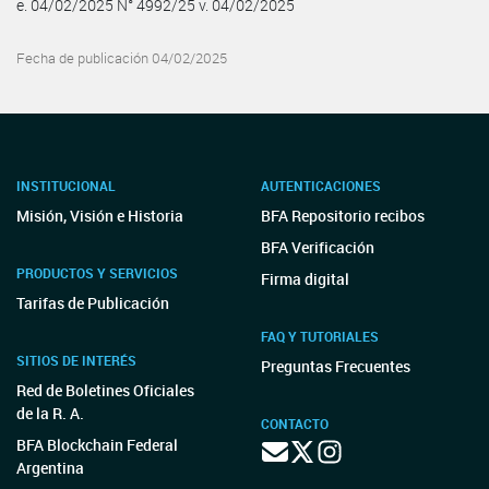
e. 04/02/2025 N° 4992/25 v. 04/02/2025
Fecha de publicación 04/02/2025
INSTITUCIONAL
AUTENTICACIONES
Misión, Visión e Historia
BFA Repositorio recibos
BFA Verificación
PRODUCTOS Y SERVICIOS
Firma digital
Tarifas de Publicación
FAQ Y TUTORIALES
SITIOS DE INTERÉS
Preguntas Frecuentes
Red de Boletines Oficiales
de la R. A.
CONTACTO
BFA Blockchain Federal
Argentina