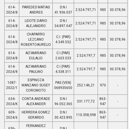
614-
PAREDES MATIAS
D.N.I
2.524.797,71
985
30.378,96
2024/8
ANDRES
41.936.037
614-
LEIOTE DARIO
D.N.I
2.524.797,71
985
30.378,96
2024/8
ALEJANDRO
34.897.047
CHAPARRO
614-
C.I. (PAR)
LEZCANO
2.524.797,71
985
30.378,96
2024/8
4.349.532
ROBERTOAURELIO
614-
ALTAMIRANO
C.I (PAR)
2.524.797,7
985
30.378,96
2024/8
EULALIO
2.603.533
614-
ALTAMIRANO
C.I (PAR)
2.524.797,7
985
30.378,96
2024/8
PAULINO
4.338.311
ESPINOZA
1087-
PAS (VEN)
MANZANO SUGEY
252.146,21
970
-
2022/1
068935650
COROMOTO
634-
CONTA ANDRADE
D.N.I
863-
331.177,72
-
2024/K
ALEXANDER
96.052.365
947
609-
HERRERA GOMEZ
D.N.I
863-
110.358,998
-
2024/6
GERARDO
30.423.895
947
FERNANDEZ
636-
D.N.I