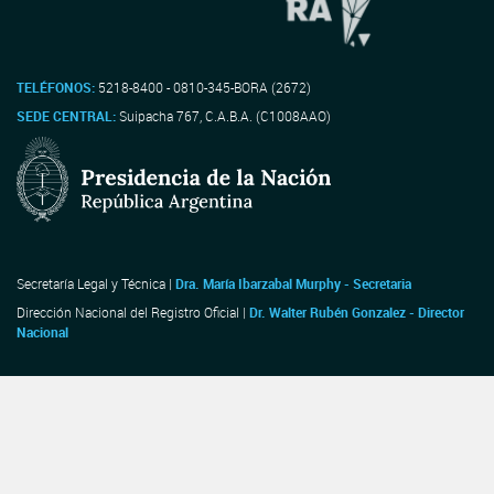
TELÉFONOS:
5218-8400 - 0810-345-BORA (2672)
SEDE CENTRAL:
Suipacha 767, C.A.B.A. (C1008AAO)
Secretaría Legal y Técnica |
Dra. María Ibarzabal Murphy - Secretaria
Dirección Nacional del Registro Oficial |
Dr. Walter Rubén Gonzalez - Director
Nacional