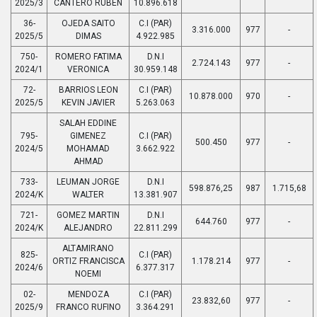
2025/3
CANTERO RUBEN
10.896.618
36-
OJEDA SAITO
C.I (PAR)
3.316.000
977
-
2025/5
DIMAS
4.922.985
750-
ROMERO FATIMA
D.N.I
2.724.143
977
-
2024/1
VERONICA
30.959.148
72-
BARRIOS LEON
C.I (PAR)
10.878.000
970
-
2025/5
KEVIN JAVIER
5.263.063
SALAH EDDINE
795-
GIMENEZ
C.I (PAR)
500.450
977
-
2024/5
MOHAMAD
3.662.922
AHMAD
733-
LEUMAN JORGE
D.N.I
598.876,25
987
1.715,68
2024/K
WALTER
13.381.907
721-
GOMEZ MARTIN
D.N.I
644.760
977
-
2024/K
ALEJANDRO
22.811.299
ALTAMIRANO
825-
C.I (PAR)
ORTIZ FRANCISCA
1.178.214
977
-
2024/6
6.377.317
NOEMI
02-
MENDOZA
C.I (PAR)
23.832,60
977
-
2025/9
FRANCO RUFINO
3.364.291