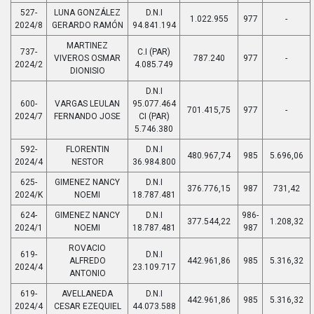
527-
LUNA GONZÁLEZ
D.N.I
1.022.955
977
-
2024/8
GERARDO RAMÓN
94.841.194
MARTINEZ
737-
C.I (PAR)
VIVEROS OSMAR
787.240
977
-
2024/2
4.085.749
DIONISIO
D.N.I
600-
VARGAS LEULAN
95.077.464
701.415,75
977
-
2024/7
FERNANDO JOSE
CI (PAR)
5.746.380
592-
FLORENTIN
D.N.I
480.967,74
985
5.696,06
2024/4
NESTOR
36.984.800
625-
GIMENEZ NANCY
D.N.I
376.776,15
987
731,42
2024/K
NOEMI
18.787.481
624-
GIMENEZ NANCY
D.N.I
986-
377.544,22
1.208,32
2024/1
NOEMI
18.787.481
987
ROVACIO
619-
D.N.I
ALFREDO
442.961,86
985
5.316,32
2024/4
23.109.717
ANTONIO
619-
AVELLANEDA
D.N.I
442.961,86
985
5.316,32
2024/4
CESAR EZEQUIEL
44.073.588