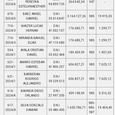
PEREYRA
264.543,34
947
-
2024/6
94.859.725
ESTELVINAESTHER
675-
BAEZ ANGEL
D.N.I
3.164.127,26
985
19.915,35
2024/0
GABRIEL
33.014.847
710-
WALTER LUCAS
D.N.I
176.685,71
985
1.299,77
2024/3
HERNAN
41.502.157
710-
MIRANDA NAHUEL
D.N.I
176.685,71
985
1.299,77
2024/3
ELIAS
47.110.680
534-
AYALA CRISTIAN
D.N.I
189.439,99
985
1.907,69
2024/1
DANIEL
33.652.468
621-
AMARO ESTEBAN
D.N.I
656.827,21
985
7.625,12
2024/1
GABRIEL
41.806.257
BARBERAN
621-
D.N.I
RODRIGO
656.827,21
985
7.625,12
2024/1
39.229.513
ALEJANDRO
616-
BAHNIUK DIEGO
D.N.I
439.198,99
985
5.316,32
2024/K
ORLANDO
27.997.335
985-
617-
SILVA GONZALO
D.N.I
1.630.786,71
986-
19.404,45
2024/8
DAMIAN
33.486.435
987