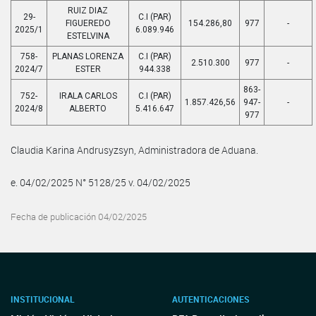
RUIZ DIAZ
29-
C.I (PAR)
FIGUEREDO
154.286,80
977
-
2025/1
6.089.946
ESTELVINA
758-
PLANAS LORENZA
C.I (PAR)
2.510.300
977
-
2024/7
ESTER
944.338
863-
752-
IRALA CARLOS
C.I (PAR)
1.857.426,56
947-
-
2024/8
ALBERTO
5.416.647
977
Claudia Karina Andrusyzsyn, Administradora de Aduana.
e. 04/02/2025 N° 5128/25 v. 04/02/2025
Fecha de publicación 04/02/2025
INSTITUCIONAL
AUTENTICACIONES