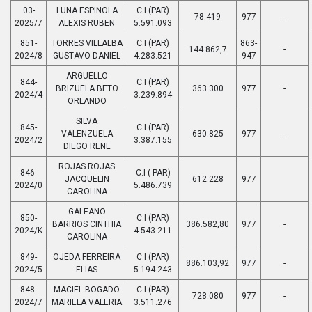
03-
LUNA ESPINOLA
C.I (PAR)
78.419
977
-
2025/7
ALEXIS RUBEN
5.591.093
851-
TORRES VILLALBA
C.I (PAR)
863-
144.862,7
-
2024/8
GUSTAVO DANIEL
4.283.521
947
ARGUELLO
844-
C.I (PAR)
BRIZUELA BETO
363.300
977
-
2024/4
3.239.894
ORLANDO
SILVA
845-
C.I (PAR)
VALENZUELA
630.825
977
-
2024/2
3.387.155
DIEGO RENE
ROJAS ROJAS
846-
C.I ( PAR)
JACQUELIN
612.228
977
2024/0
5.486.739
CAROLINA
GALEANO
850-
C.I (PAR)
BARRIOS CINTHIA
386.582,80
977
-
2024/K
4.543.211
CAROLINA
849-
OJEDA FERREIRA
C.I (PAR)
886.103,92
977
-
2024/5
ELIAS
5.194.243
848-
MACIEL BOGADO
C.I (PAR)
728.080
977
-
2024/7
MARIELA VALERIA
3.511.276