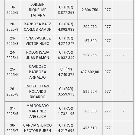
LOBLEIN
18-
C.I (PAR)
RIQUELME
2.806.750
977
-
2025/5
3.877.268
TATIANA
20-
BARBOZA BAEZ
C.I (PAR)
209.970
977
-
2025/9
CARLOS RAMON
4.892.938
23-
PEÑA VASQUEZ
C.I (PAR)
157.500
977
-
2025/3
VICTOR HUGO
4.274.247
24-
ROLON ISASA
C.I (PAR)
237.966
977
-
2025/1
JUAN RAMON
6.032.349
CARDOZO
25-
C.I (PY)
BARBOZA
407.602,86
977
-
2025/K
4.740.376
ARNALDO
ENCIZO OTAZU
26-
C.I (PAR)
ROLANDO
599.904
977
-
2025/8
3.559.913
RICARDO
MALDONADO
31-
C.I (PAR)
MARTINEZ
105.000
977
-
2025/5
1.732.195
ANGELICA
30-
GARCIA STEINCO
C.I (PAR)
495.610
977
-
2025/7
HECTOR RUBEN
4.217.696