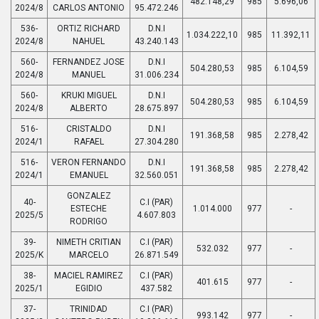
482.148,29
985
5.696,06
2024/8
CARLOS ANTONIO
95.472.246
536-
ORTIZ RICHARD
D.N.I
1.034.222,10
985
11.392,11
2024/8
NAHUEL
43.240.143
560-
FERNANDEZ JOSE
D.N.I
504.280,53
985
6.104,59
2024/8
MANUEL
31.006.234
560-
KRUKI MIGUEL
D.N.I
504.280,53
985
6.104,59
2024/8
ALBERTO
28.675.897
516-
CRISTALDO
D.N.I
191.368,58
985
2.278,42
2024/1
RAFAEL
27.304.280
516-
VERON FERNANDO
D.N.I
191.368,58
985
2.278,42
2024/1
EMANUEL
32.560.051
GONZALEZ
40-
C.I (PAR)
ESTECHE
1.014.000
977
-
2025/5
4.607.803
RODRIGO
39-
NIMETH CRITIAN
C.I (PAR)
532.032
977
-
2025/K
MARCELO
26.871.549
38-
MACIEL RAMIREZ
C.I (PAR)
401.615
977
-
2025/1
EGIDIO
437.582
37-
TRINIDAD
C.I (PAR)
993.142
977
-