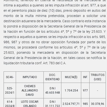
intima a aquellos a quienes se les imputa infracción al art. 977, a que
en el perentorio plazo de diez (10) días, previo deposito en autos del
monto de la multa mínima pretendida, procedan a solicitar una
destinación aduanera de la mercadería. Caso contrario esta instancia
lo pondrá a disposición de la Secretaria General de la Presidencia de
la Nación en función de los artículos 4º, 5º y 7º de la ley 25.603. Y
respecto a aquellos a quienes se les imputa infracción a los arts. 985,
986, 987 y otros de no obrar oposición fundada por parte de los
mismos, se procederá conforme los artículos 4º, 5º y 7º de la Ley
25.603, poniendo la mercadería en disposición de la Secretaria
General de la Presidencia de la Nación, en tales casos se notifica la
liquidación tributaria conf. Art. 783 del C.A.
DOC.
TRIBUTOS
SC46-
IMPUTADO
MULTA($)
INF.
IDENTIDAD
(USD)
CHEMES
525-
D.N.I
ALEJANDRO
1.704.254
977
-
2024/1
45.603.948
DAVID
614-
LEITE OSCAR
D.N.I
2.524.797,71
985
30.378,96
2024/8
ORLANDO
31.111.722