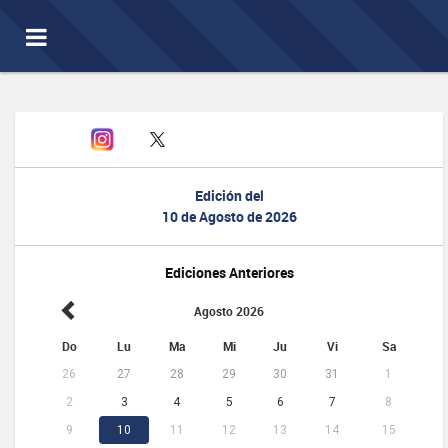
Toggle
navigation
Edición del
10 de Agosto de 2026
Ediciones Anteriores
Agosto 2026
Do
Lu
Ma
Mi
Ju
Vi
Sa
26
27
28
29
30
31
1
2
3
4
5
6
7
8
9
10
11
12
13
14
15