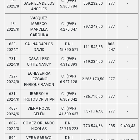
44-
C.I (PAR)
GABRIELA DE LOS
559.232,00
977
-
2025/8
5.363.784
ANGELES
VASQUEZ
43-
MARECO
C.I (PAR)
397.243,00
977
-
2025/K
MARCELA
4.275.047
CAROLINA
633-
SALINA CARLOS
D.N.I
863-
111.543,68
-
2024/1
DAVID
45.390.571
947
731-
CABALLERO
C.I (PAR)
819.234,00
977
-
2024/8
ORTIZ NANCY
4.312.393
ECHEVERRIA
729-
C.I (PAR)
LEZCANO
2.285.173,50
977
-
2024/0
6.927.128
ENRIQUE RAMON
631-
IBARROLA
C.I (PAR)
736.710,00
977
-
2024/K
FRUTOS CRISTIAN
6.309.042
463-
VIERA ROCIO
C.I (PAR)
1.571.167,6
977
-
2024/K
BELÉN
41.509.637
602-
GOMEZ ORLANDO
D.N.I
773.544,66
985
9.493,43
2024/3
NICOLAS
42.715.223
590-
VERA GARAYO
D.N.I