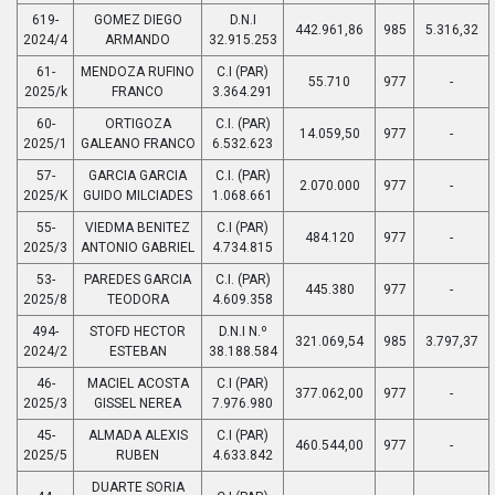
619-
GOMEZ DIEGO
D.N.I
442.961,86
985
5.316,32
2024/4
ARMANDO
32.915.253
61-
MENDOZA RUFINO
C.I (PAR)
55.710
977
-
2025/k
FRANCO
3.364.291
60-
ORTIGOZA
C.I. (PAR)
14.059,50
977
-
2025/1
GALEANO FRANCO
6.532.623
57-
GARCIA GARCIA
C.I. (PAR)
2.070.000
977
-
2025/K
GUIDO MILCIADES
1.068.661
55-
VIEDMA BENITEZ
C.I (PAR)
484.120
977
-
2025/3
ANTONIO GABRIEL
4.734.815
53-
PAREDES GARCIA
C.I. (PAR)
445.380
977
-
2025/8
TEODORA
4.609.358
494-
STOFD HECTOR
D.N.I N.º
321.069,54
985
3.797,37
2024/2
ESTEBAN
38.188.584
46-
MACIEL ACOSTA
C.I (PAR)
377.062,00
977
-
2025/3
GISSEL NEREA
7.976.980
45-
ALMADA ALEXIS
C.I (PAR)
460.544,00
977
-
2025/5
RUBEN
4.633.842
DUARTE SORIA