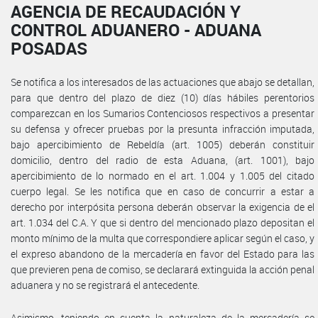
AGENCIA DE RECAUDACIÓN Y
CONTROL ADUANERO - ADUANA
POSADAS
Se notifica a los interesados de las actuaciones que abajo se detallan,
para que dentro del plazo de diez (10) días hábiles perentorios
comparezcan en los Sumarios Contenciosos respectivos a presentar
su defensa y ofrecer pruebas por la presunta infracción imputada,
bajo apercibimiento de Rebeldía (art. 1005) deberán constituir
domicilio, dentro del radio de esta Aduana, (art. 1001), bajo
apercibimiento de lo normado en el art. 1.004 y 1.005 del citado
cuerpo legal. Se les notifica que en caso de concurrir a estar a
derecho por interpósita persona deberán observar la exigencia de el
art. 1.034 del C.A. Y que si dentro del mencionado plazo depositan el
monto mínimo de la multa que correspondiere aplicar según el caso, y
el expreso abandono de la mercadería en favor del Estado para las
que previeren pena de comiso, se declarará extinguida la acción penal
aduanera y no se registrará el antecedente.
Asimismo, teniendo en cuenta la naturaleza de la mercadería se