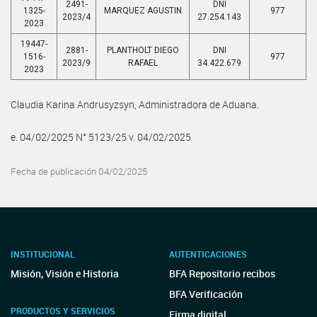
2491-
DNI
1325-
MARQUEZ AGUSTIN
977
2023/4
27.254.143
2023
19447-
2881-
PLANTHOLT DIEGO
DNI
1516-
977
2023/9
RAFAEL
34.422.679
2023
Claudia Karina Andrusyzsyn, Administradora de Aduana.
e. 04/02/2025 N° 5123/25 v. 04/02/2025
Fecha de publicación 04/02/2025
INSTITUCIONAL
AUTENTICACIONES
Misión, Visión e Historia
BFA Repositorio recibos
BFA Verificación
PRODUCTOS Y SERVICIOS
Firma digital