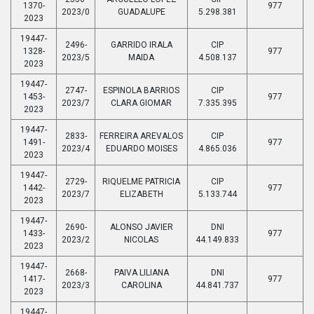
1370-
977
2023/0
GUADALUPE
5.298.381
2023
19447-
2496-
GARRIDO IRALA
CIP
1328-
977
2023/5
MAIDA
4.508.137
2023
19447-
2747-
ESPINOLA BARRIOS
CIP
1453-
977
2023/7
CLARA GIOMAR
7.335.395
2023
19447-
2833-
FERREIRA AREVALOS
CIP
1491-
977
2023/4
EDUARDO MOISES
4.865.036
2023
19447-
2729-
RIQUELME PATRICIA
CIP
1442-
977
2023/7
ELIZABETH
5.133.744
2023
19447-
2690-
ALONSO JAVIER
DNI
1433-
977
2023/2
NICOLAS
44.149.833
2023
19447-
2668-
PAIVA LILIANA
DNI
1417-
977
2023/3
CAROLINA
44.841.737
2023
19447-