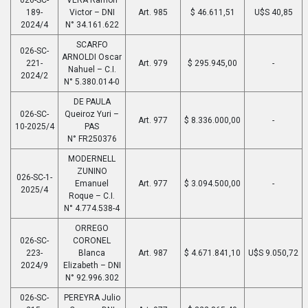
189-
Victor – DNI
Art. 985
$ 46.611,51
U$S 40,85
2024/4
N° 34.161.622
SCARFO
026-SC-
ARNOLDI Oscar
221-
Art. 979
$ 295.945,00
-
Nahuel – C.I.
2024/2
N° 5.380.014-0
DE PAULA
026-SC-
Queiroz Yuri –
Art. 977
$ 8.336.000,00
-
10-2025/4
PAS
N° FR250376
MODERNELL
ZUNINO
026-SC-1-
Emanuel
Art. 977
$ 3.094.500,00
-
2025/4
Roque – C.I.
N° 4.774.538-4
ORREGO
026-SC-
CORONEL
223-
Blanca
Art. 987
$ 4.671.841,10
U$S 9.050,72
2024/9
Elizabeth – DNI
N° 92.996.302
026-SC-
PEREYRA Julio