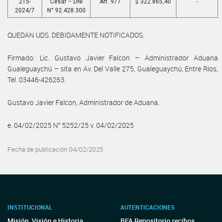
215-
Cesar – DNI
Art. 977
$ 322.865,40
-
2024/7
N° 92.428.300
QUEDAN UDS. DEBIDAMENTE NOTIFICADOS.
Firmado: Lic. Gustavo Javier Falcon – Administrador Aduana
Gualeguaychú – sita en Av. Del Valle 275, Gualeguaychú, Entre Ríos,
Tel. 03446-426263.
Gustavo Javier Falcon, Administrador de Aduana.
e. 04/02/2025 N° 5252/25 v. 04/02/2025
Fecha de publicación 04/02/2025
INSTITUCIONAL
AUTENTICACIONES
Misión, Visión e Historia
BFA Repositorio recibos