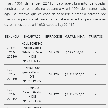
– art 1001 de la Ley 22.415, bajo apercibimiento de quedar
constituido en ésta oficina aduanera – art 1004 del mismo texto
legal. Se informa que en caso de concurrir a estar a derecho por
interpósita persona, el presentante deberá acreditar personería en
los términos de los art 1030, cc de la Ley 22.415.-
DENUNCIA
ENCARTADO
INFRACCION
MULTA MINIMA
TRIBUTOS
KOULITCHENKO
026-SC-
Wilfrid Vassil
204-
Wladimir Rene
Art. 979
$ 199.600,00
-
2024/0
– DNI
N° 94.126.164
HARISTEGUY
026-SC-
Ignacio Pedro –
201-
Art. 979
$ 1.211.355,00
-
DNI
2024/0
N° 22.919.727
DOMINGO
026-SC-
Rodrigo Gaston
203-
Art. 977
$ 1.914.240,00
-
– DNI
2024/2
N° 26.934.708
026-SC-
VERA Ramon